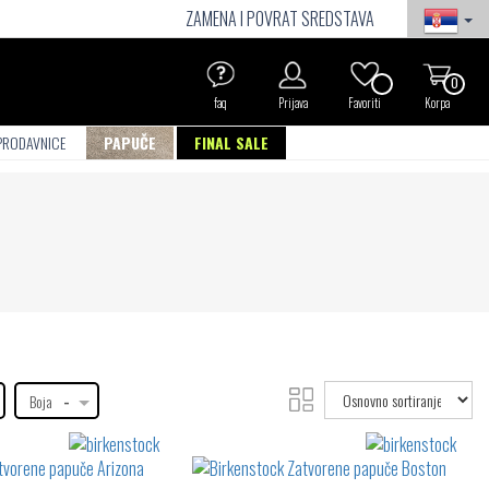
ZAMENA I POVRAT SREDSTAVA
0
faq
Prijava
Favoriti
Korpa
PRODAVNICE
PAPUČE
FINAL SALE
Fil
de
Toggle
Boja
-
filters