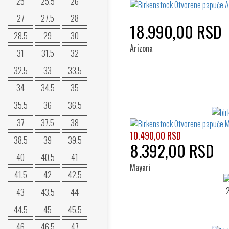
25
25.5
26
27
27.5
28
18.990,00 RSD
28.5
29
30
Arizona
31
31.5
32
32.5
33
33.5
34
34.5
35
35.5
36
36.5
37
37.5
38
10.490,00 RSD
38.5
39
39.5
8.392,00 RSD
40
40.5
41
Mayari
41.5
42
42.5
43
43.5
44
44.5
45
45.5
46
46.5
47