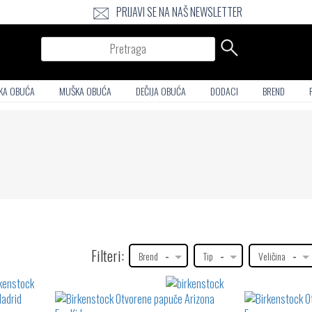
PRIJAVI SE NA NAŠ NEWSLETTER
Pretraga
KA OBUĆA
MUŠKA OBUĆA
DEČIJA OBUĆA
DODACI
BREND
Filteri:
Brend
-
Tip
-
Veličina
-