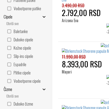
Platnene patike
3.490,00 RSD
Vodootporne patike
2.792,00 RSD
Cipele
Arizona Eva
Obriši sve
Baletanke
Duboke cipele
Kožne cipele
Slip-ins cipele
11.990,00 RSD
8.393,00 RSD
Espadrile
Mayari
Plitke cipele
Vodootporne cipele
Čizme
Obriši sve
Duboke čizme