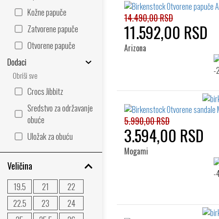
Kožne papuče
14.490,00 RSD
11.592,00 RSD
Zatvorene papuče
Otvorene papuče
Arizona
Dodaci
Obriši sve
Crocs Jibbitz
Sredstvo za održavanje
obuće
5.990,00 RSD
3.594,00 RSD
Uložak za obuću
Mogami
Veličina
19.5
21
22
22.5
23
24