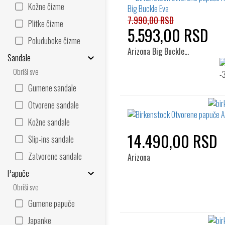
Kožne čizme
7.990,00 RSD
Plitke čizme
5.593,00 RSD
Poluduboke čizme
Arizona Big Buckle…
Sandale
Obriši sve
Gumene sandale
Otvorene sandale
Kožne sandale
14.490,00 RSD
Slip-ins sandale
Zatvorene sandale
Arizona
Papuče
Obriši sve
Gumene papuče
Japanke