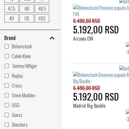
47.5
48
48.5
49
OS
XXS
6.490,00 RSD
5.192,00 RSD
Brend
Arizona EVA
Birkenstock
Calvin Klein
Tommy Hilfiger
Replay
Crocs
6.490,00 RSD
5.192,00 RSD
Steve Madden
UGG
Madrid Big Buckle
Guess
Skechers