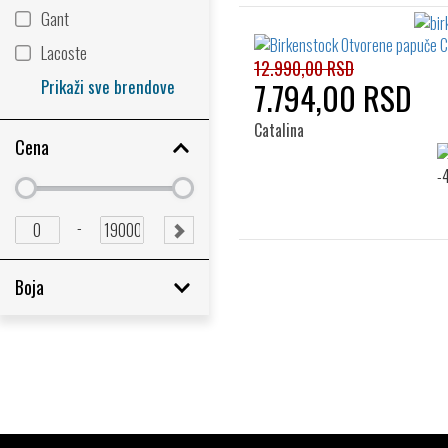
Gant
Lacoste
12.990,00 RSD
Prikaži sve brendove
7.794,00 RSD
Catalina
Cena
Minimum
Minimum
price
price
Minimum
Maximum
-
SUBMIT
price
price
RANGE
Boja