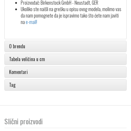
Proizvođač: Birkenstock GmbH - Neustadt, GER
Ukoliko ste naišli na grešku u opisu ovog modela, molimo vas
da nam pomognete da je ispravimo tako što ćete nam javiti
na
e-mail!
O brendu
Tabela veličina u cm
Komentari
Tag
Slični proizvodi