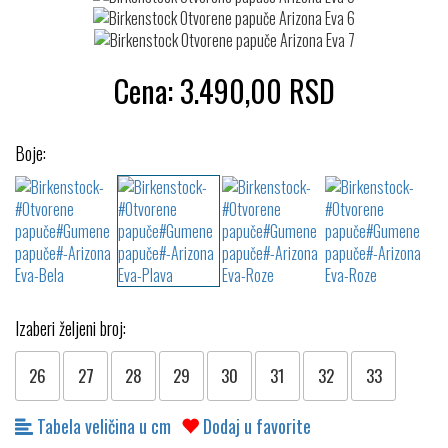
Cena:
3.490,00
RSD
Boje:
Izaberi željeni broj:
26
27
28
29
30
31
32
33
Tabela veličina u cm
Dodaj u favorite