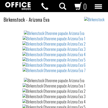
0
Otvorene
Birkenstock
-
Arizona Eva
papuče
Not
waterproof
or
waterrepellent