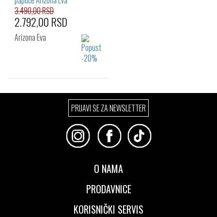
32
33
34
3.490,00 RSD
2.792,00 RSD
Arizona Eva
Izaberi željeni broj:
PRIJAVI SE ZA NEWSLETTER
26
27
28
29
30
31
32
33
34
O NAMA
PRODAVNICE
KORISNIČKI SERVIS