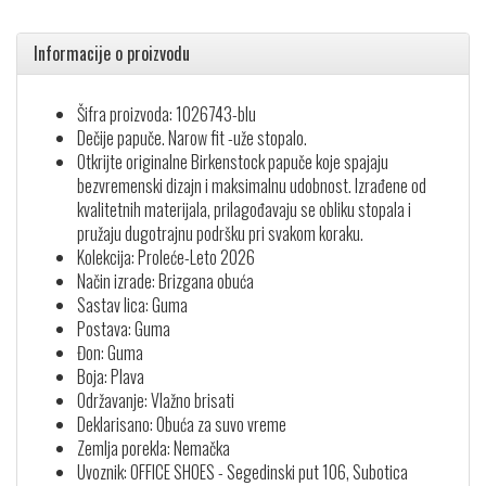
Informacije o proizvodu
Šifra proizvoda: 1026743-blu
Dečije papuče. Narow fit -uže stopalo.
Otkrijte originalne Birkenstock papuče koje spajaju
bezvremenski dizajn i maksimalnu udobnost. Izrađene od
kvalitetnih materijala, prilagođavaju se obliku stopala i
pružaju dugotrajnu podršku pri svakom koraku.
Kolekcija: Proleće-Leto 2026
Način izrade: Brizgana obuća
Sastav lica: Guma
Postava: Guma
Đon: Guma
Boja: Plava
Održavanje: Vlažno brisati
Deklarisano: Obuća za suvo vreme
Zemlja porekla: Nemačka
Uvoznik: OFFICE SHOES - Segedinski put 106, Subotica