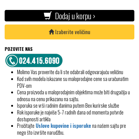
Dodaj u korpu ›
Izaberite veličinu
POZOVITE NAS
Molimo Vas proverite da li ste odabrali odgovarajuću veličinu
Kod svih modela iskazane su maloprodajne cene sa uračunatim
PDV-om
Cena proizvoda u maloprodajnim objektima može biti drugačija u
odnosu na cenu prikazanu na sajtu.
Isporuka se vrši radnim danima putem Bex kurirske službe
Rok isporuke je najviše 5-7 radnih dana od momenta potvrde
dostupnosti artikla
Pročitajte
Uslove kupovine i isporuke
na našem sajtu pre
nego što izvršite narudžbu.