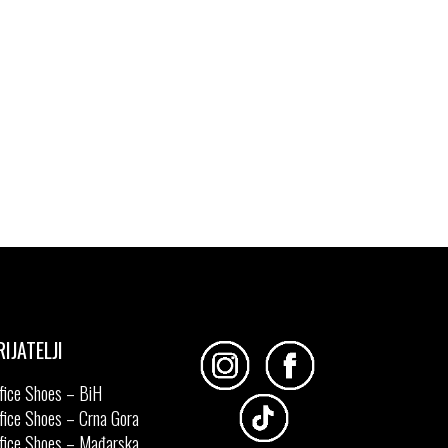
RIJATELJI
fice Shoes – BiH
fice Shoes – Crna Gora
fice Shoes – Mađarska