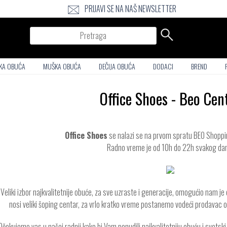
PRIJAVI SE NA NAŠ NEWSLETTER
Pretraga
KA OBUĆA
MUŠKA OBUĆA
DEČIJA OBUĆA
DODACI
BREND
Office Shoes - Beo Cen
Office Shoes
se nalazi se na prvom spratu BEO Shoppi
Radno vreme je od 10h do 22h svakog da
Veliki izbor najkvalitetnije obuće, za sve uzraste i generacije, omogućio nam je
nosi veliki šoping centar, za vrlo kratko vreme postanemo vodeći prodavac
Očekujemo vas u našoj radnji kako bi Vam ponudili najkvalitetniju obuću i svets