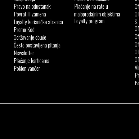
Pravo na odustanak
Plaćanje na rate u
Of
Povrat ili zamena
maloprodajnim objektima
Of
Loyalty program
Loyalty korisnička stranica
S.
Of
Promo Kod
Of
Održavanje obuće
Of
Često postavljena pitanja
Of
Newsletter
Of
Plaćanje karticama
Vi
Poklon vaučer
Pr
Bo