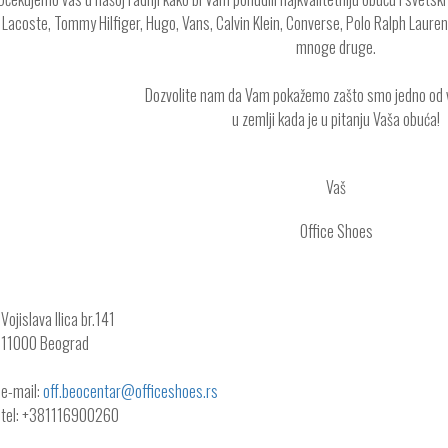
Lacoste, Tommy Hilfiger, Hugo, Vans, Calvin Klein, Converse, Polo Ralph Lauren, 
mnoge druge.
Dozvolite nam da Vam pokažemo zašto smo jedno od 
u zemlji kada je u pitanju Vaša obuća!
Vaš
Office Shoes
Vojislava Ilica br.141
11000
Beograd
e-mail:
off.beocentar@officeshoes.rs
tel:
+381116900260