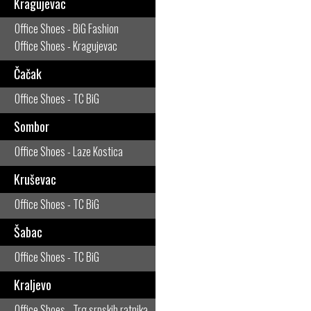
Kragujevac
Office Shoes - BiG Fashion
Office Shoes - Kragujevac
Čačak
Office Shoes - TC BiG
Sombor
Office Shoes - Laze Kostica
Kruševac
Office Shoes - TC BiG
Šabac
Office Shoes - TC BiG
Kraljevo
Office Shoes - Trg srpskih ratnika