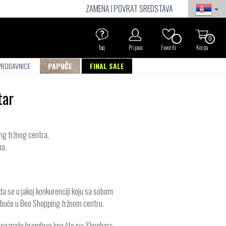
ZAMENA I POVRAT SREDSTAVA
0
faq
Prijava
Favoriti
Korpa
PRODAVNICE
PAPUČE
FINAL SALE
tar
ng tržnog centra,
na.
 da se u jakoj konkurenciji koju sa sobom
 obuće u Beo Shopping tržnom centru.
ki poznate brendove kao što su: Skechers,