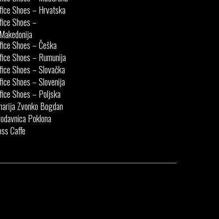
fice Shoes – Hrvatska
fice Shoes –
Makedonija
fice Shoes – Češka
fice Shoes – Rumunija
fice Shoes – Slovačka
fice Shoes – Slovenija
fice Shoes – Poljska
narija Zvonko Bogdan
odavnica Poklona
ss Caffe