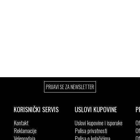
PRIJAVI SE ZA NEWSLETTER
KORISNIČKI SERVIS
USLOVI KUPOVINE
P
Kontakt
Uslovi kupovine i isporuke
Of
Reklamacije
Polisa privatnosti
Of
Veleprodaja
Polisa o kolačićima
Of