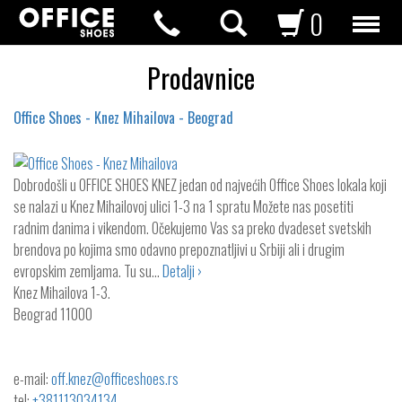
0
Prodavnice
Office Shoes - Knez Mihailova - Beograd
Dobrodošli u OFFICE SHOES KNEZ jedan od najvećih Office Shoes lokala koji
se nalazi u Knez Mihailovoj ulici 1-3 na 1 spratu Možete nas posetiti
radnim danima i vikendom. Očekujemo Vas sa preko dvadeset svetskih
brendova po kojima smo odavno prepoznatljivi u Srbiji ali i drugim
evropskim zemljama. Tu su…
Detalji ›
Knez Mihailova 1-3.
Beograd
11000
e-mail:
off.knez@officeshoes.rs
tel:
+381113034134