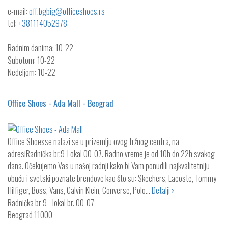
e-mail:
off.bgbig@officeshoes.rs
tel:
+381114052978
Radnim danima: 10-22
Subotom: 10-22
Nedeljom: 10-22
Office Shoes - Ada Mall - Beograd
Office Shoesse nalazi se u prizemlju ovog tržnog centra, na
adresiRadnička br.9-Lokal 00-07. Radno vreme je od 10h do 22h svakog
dana. Očekujemo Vas u našoj radnji kako bi Vam ponudili najkvalitetniju
obuću i svetski poznate brendove kao što su: Skechers, Lacoste, Tommy
Hilfiger, Boss, Vans, Calvin Klein, Converse, Polo…
Detalji ›
Radnička br 9 - lokal br. 00-07
Beograd
11000