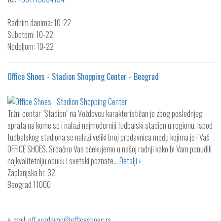
Radnim danima: 10-22
Subotom: 10-22
Nedeljom: 10-22
Office Shoes - Stadion Shopping Center - Beograd
Tržni centar "Stadion" na Voždovcu karakterističan je zbog poslednjeg
sprata na kome se i nalazi najmoderniji fudbalski stadion u regionu. Ispod
fudbalskog stadiona se nalazi veliki broj prodavnica među kojima je i Vaš
OFFICE SHOES. Srdačno Vas očekujemo u našoj radnji kako bi Vam ponudili
najkvalitetniju obuću i svetski poznate…
Detalji ›
Zaplanjska br. 32.
Beograd
11000
e-mail:
off.vozdovac@officeshoes.rs