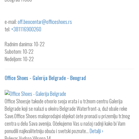
e-mail:
off.beocentar@officeshoes.rs
tel:
+381116900260
Radnim danima: 10-22
Subotom: 10-22
Nedeljom: 10-22
Office Shoes - Galerija Belgrade - Beograd
Office Shoesje takođe otvorio svoja vrata i u tržnom centru Galerija
Belgrade koji se nalazi u okviru Belgrade Waterfront-a, duž obale reke
Save.Office Shoes maloprodajni objekat ćete pronaći u prizemlju tržnog
centra u delu Sava avenija. Očekujemo Vas u našoj radnji kako bi Vam
ponudili najkvalitetniju obuću i svetski poznate…
Detalji ›
Bulevar Vudroa Vilsona 14