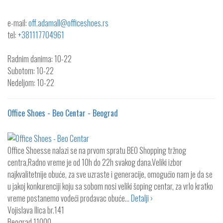
e-mail:
off.adamall@officeshoes.rs
tel:
+381117704961
Radnim danima: 10-22
Subotom: 10-22
Nedeljom: 10-22
Office Shoes - Beo Centar - Beograd
Office Shoesse nalazi se na prvom spratu BEO Shopping tržnog
centra,Radno vreme je od 10h do 22h svakog dana.Veliki izbor
najkvalitetnije obuće, za sve uzraste i generacije, omogućio nam je da se
u jakoj konkurenciji koju sa sobom nosi veliki šoping centar, za vrlo kratko
vreme postanemo vodeći prodavac obuće…
Detalji ›
Vojislava Ilica br.141
Beograd
11000