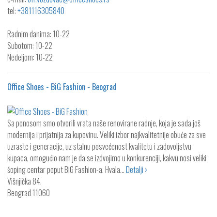
tel:
+381116305840
Radnim danima: 10-22
Subotom: 10-22
Nedeljom: 10-22
Office Shoes - BiG Fashion - Beograd
Sa ponosom smo otvorili vrata naše renovirane radnje, koja je sada još
modernija i prijatnija za kupovinu. Veliki izbor najkvalitetnije obuće za sve
uzraste i generacije, uz stalnu posvećenost kvalitetu i zadovoljstvu
kupaca, omogućio nam je da se izdvojimo u konkurenciji, kakvu nosi veliki
šoping centar poput BiG Fashion-a. Hvala…
Detalji ›
Višnjička 84.
Beograd
11060