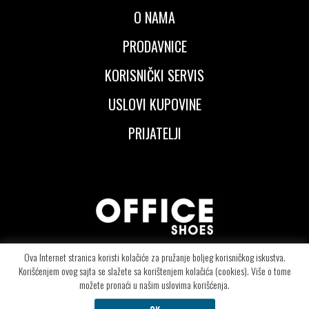
O NAMA
PRODAVNICE
KORISNIČKI SERVIS
USLOVI KUPOVINE
PRIJATELJI
Ova Internet stranica koristi kolačiće za pružanje boljeg korisničkog iskustva.
Korišćenjem ovog sajta se slažete sa korištenjem kolačića (cookies). Više o tome
© Copyright 2026 OFFICE SHOES d.o.o - Segedinski put 106 - 24000 Subotica -
možete pronaći u našim uslovima korišćenja.
Telefon: +381.24.415.6090