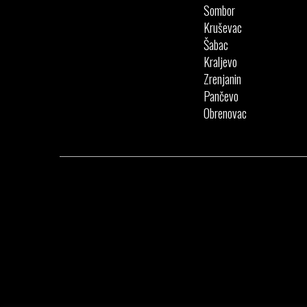
Sombor
Kruševac
Šabac
Kraljevo
Zrenjanin
Pančevo
Obrenovac