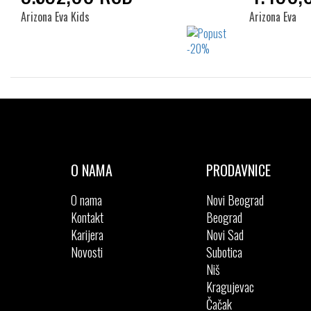
Arizona Eva Kids
Arizona Eva
Izaberi željeni broj:
26
27
28
29
30
27
31
32
33
34
O NAMA
PRODAVNICE
O nama
Novi Beograd
Kontakt
Beograd
Karijera
Novi Sad
Novosti
Subotica
Niš
Kragujevac
Čačak