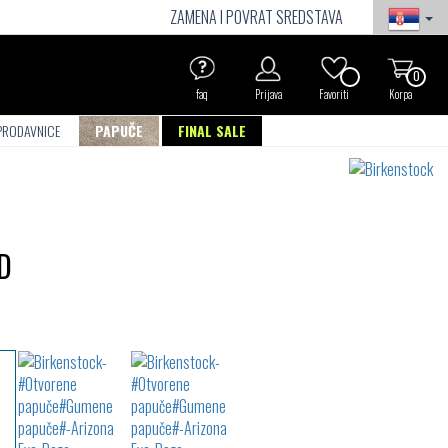
ZAMENA I POVRAT SREDSTAVA
0
faq
Prijava
Favoriti
Korpa
PRODAVNICE
PAPUČE
FINAL SALE
D