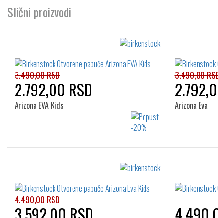
Slični proizvodi
3.490,00 RSD
3.490,00 RS
2.792,00 RSD
2.792,
Arizona EVA Kids
Arizona Eva
Izaberi željeni broj:
26
27
28
29
30
26
31
4.490,00 RSD
3.592,00 RSD
4.490,