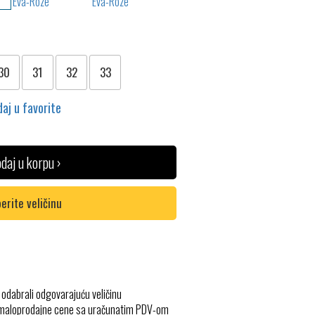
30
31
32
33
aj u favorite
daj u korpu ›
erite veličinu
 odabrali odgovarajuću veličinu
 maloprodajne cene sa uračunatim PDV-om