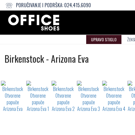
PORUČIVANJE I PODRŠKA:
024.415.6090
UPRAVO STIGLO
ŽENS
Otvorene
Birkenstock
-
Arizona Eva
papuče
Not
waterproof
or
waterrepellent