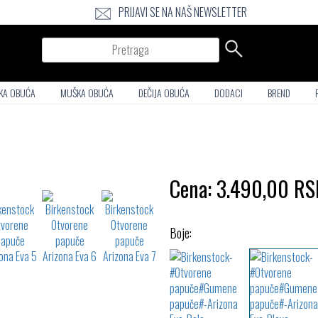
PRIJAVI SE NA NAŠ NEWSLETTER
Pretraga
KA OBUĆA
MUŠKA OBUĆA
DEČIJA OBUĆA
DODACI
BREND
Cena:
3.490,00
RS
Boje: