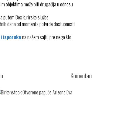
im objektima može biti drugačija u odnosu
ma putem Bex kurirske službe
radnih dana od momenta potvrde dostupnosti
 i isporuke
na našem sajtu pre nego što
cm
Komentari