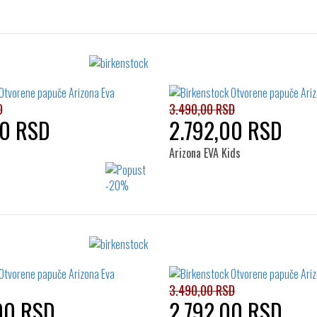
D
3.490,00 RSD
00 RSD
2.792,00 RSD
Arizona EVA Kids
Izaberi željeni broj:
Izaberi željeni broj:
27
28
29
30
27
28
29
30
32
33
34
32
3.490,00 RSD
00 RSD
2.792,00 RSD