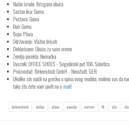
Način izrade: Brizgana obuća
Sastav lica: Guma
Postava: Guma
Đon: Guma
Boja: Plava
Održavanje: Vlažno brisati
Deklarisano: Obuća za suvo vreme
Zemlja porekla: Nemačka
Uvoznik: OFFICE SHOES - Segedinski put 106, Subotica
Proizvođač: Birkenstock GmbH - Neustadt, GER
Ukoliko ste naišli na grešku u opisu ovog modela, molimo vas da n
tako što ćete nam javiti na
e-mail!
birkenstock
dečije
plave
papuče
narrow
fit
uže
sto