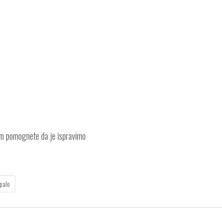
am pomognete da je ispravimo
palo