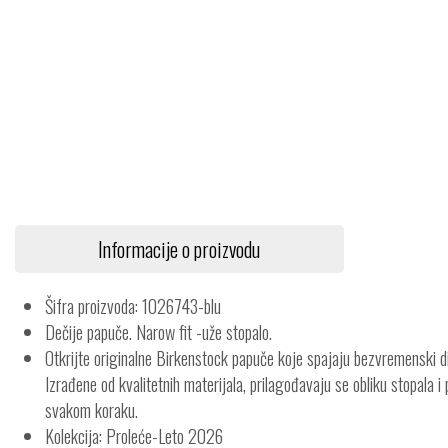
Informacije o proizvodu
Šifra proizvoda: 1026743-blu
Dečije papuče. Narow fit -uže stopalo.
Otkrijte originalne Birkenstock papuče koje spajaju bezvremenski d
Izrađene od kvalitetnih materijala, prilagođavaju se obliku stopala i
svakom koraku.
Kolekcija: Proleće-Leto 2026