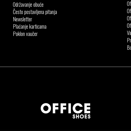
Of
Održavanje obuće
Of
Često postavljena pitanja
Of
Newsletter
Of
Plaćanje karticama
Vi
Poklon vaučer
Pr
Bo