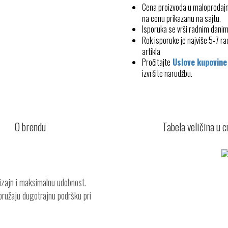
Cena proizvoda u maloprodajn
na cenu prikazanu na sajtu.
Isporuka se vrši radnim dani
Rok isporuke je najviše 5-7 
artikla
Pročitajte
Uslove kupovine
izvršite narudžbu.
O brendu
Tabela veličina u 
izajn i maksimalnu udobnost.
 pružaju dugotrajnu podršku pri