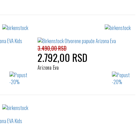
3.490,00 RSD
2.792,00 RSD
Arizona Eva
Izaberi željeni broj:
31
26
27
28
29
30
31
32
33
34