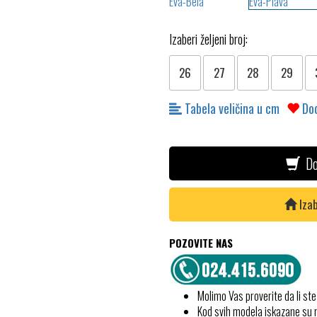
Izaberi željeni broj:
26
27
28
29
Tabela veličina u cm
Dod
Do
Izab
POZOVITE NAS
Molimo Vas proverite da li ste
Kod svih modela iskazane su