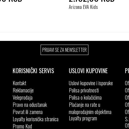
Arizona EVA Kids
Izaberi željeni broj:
Izaberi željeni broj:
PRIJAVI SE ZA NEWSLETTER
28
29
30
31
26
27
28
29
32
33
34
31
32
KORISNIČKI SERVIS
USLOVI KUPOVINE
P
Kontakt
Uslovi kupovine i isporuke
Of
Reklamacije
Polisa privatnosti
Of
Veleprodaja
Polisa o kolačićima
Of
Pravo na odustanak
Plaćanje na rate u
Of
Povrat ili zamena
maloprodajnim objektima
Of
Loyalty program
Loyalty korisnička stranica
S.
Of
Promo Kod