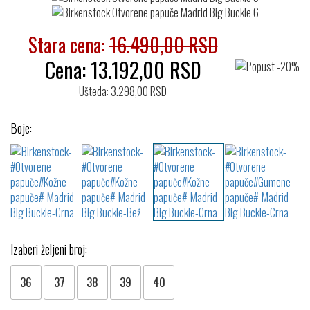
Stara cena:
16.490,00 RSD
Cena:
13.192,00
RSD
Ušteda: 3.298,00 RSD
Boje:
Izaberi željeni broj:
36
37
38
39
40