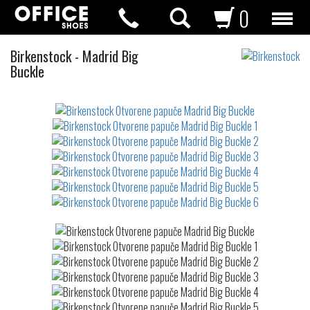
0
Otvorene
Birkenstock
-
Madrid Big
papuče
Buckle
Not
waterproof
or
waterrepellent