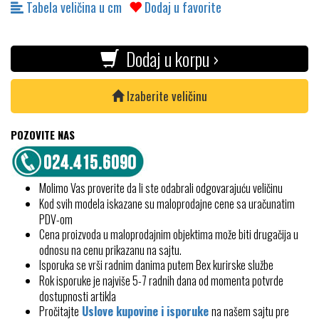
Tabela veličina u cm
Dodaj u favorite
Dodaj u korpu ›
Izaberite veličinu
POZOVITE NAS
Molimo Vas proverite da li ste odabrali odgovarajuću veličinu
Kod svih modela iskazane su maloprodajne cene sa uračunatim
PDV-om
Cena proizvoda u maloprodajnim objektima može biti drugačija u
odnosu na cenu prikazanu na sajtu.
Isporuka se vrši radnim danima putem Bex kurirske službe
Rok isporuke je najviše 5-7 radnih dana od momenta potvrde
dostupnosti artikla
Pročitajte
Uslove kupovine i isporuke
na našem sajtu pre