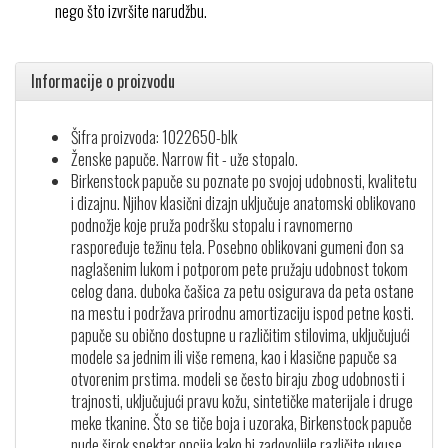
nego što izvršite narudžbu.
Informacije o proizvodu
Šifra proizvoda: 1022650-blk
Ženske papuče. Narrow fit - uže stopalo.
Birkenstock papuče su poznate po svojoj udobnosti, kvalitetu
i dizajnu. Njihov klasični dizajn uključuje anatomski oblikovano
podnožje koje pruža podršku stopalu i ravnomerno
raspoređuje težinu tela. Posebno oblikovani gumeni đon sa
naglašenim lukom i potporom pete pružaju udobnost tokom
celog dana. duboka čašica za petu osigurava da peta ostane
na mestu i podržava prirodnu amortizaciju ispod petne kosti.
papuče su obično dostupne u različitim stilovima, uključujući
modele sa jednim ili više remena, kao i klasične papuče sa
otvorenim prstima. modeli se često biraju zbog udobnosti i
trajnosti, uključujući pravu kožu, sintetičke materijale i druge
meke tkanine. Što se tiče boja i uzoraka, Birkenstock papuče
nude širok spektar opcija kako bi zadovoljile različite ukuse.