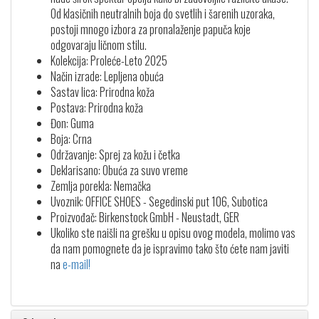
Od klasičnih neutralnih boja do svetlih i šarenih uzoraka,
postoji mnogo izbora za pronalaženje papuča koje
odgovaraju ličnom stilu.
Kolekcija: Proleće-Leto 2025
Način izrade: Lepljena obuća
Sastav lica: Prirodna koža
Postava: Prirodna koža
Đon: Guma
Boja: Crna
Održavanje: Sprej za kožu i četka
Deklarisano: Obuća za suvo vreme
Zemlja porekla: Nemačka
Uvoznik: OFFICE SHOES - Segedinski put 106, Subotica
Proizvođač: Birkenstock GmbH - Neustadt, GER
Ukoliko ste naišli na grešku u opisu ovog modela, molimo vas
da nam pomognete da je ispravimo tako što ćete nam javiti
na
e-mail!