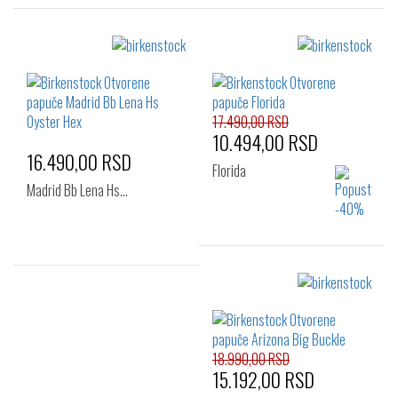
Izaberi željeni broj:
Izaberi željeni broj:
36
37
38
36
37
38
39
40
41
39
40
41
42
17.490,00 RSD
10.494,00 RSD
16.490,00 RSD
Florida
Madrid Bb Lena Hs…
Izaberi željeni broj:
Izaberi željeni broj:
36
37
39
36
37
38
40
39
18.990,00 RSD
15.192,00 RSD