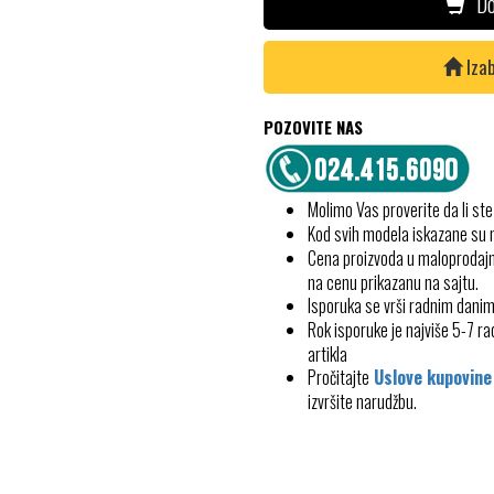
Do
Izab
POZOVITE NAS
Molimo Vas proverite da li ste
Kod svih modela iskazane su
Cena proizvoda u maloprodajn
na cenu prikazanu na sajtu.
Isporuka se vrši radnim dani
Rok isporuke je najviše 5-7 
artikla
Pročitajte
Uslove kupovine
izvršite narudžbu.