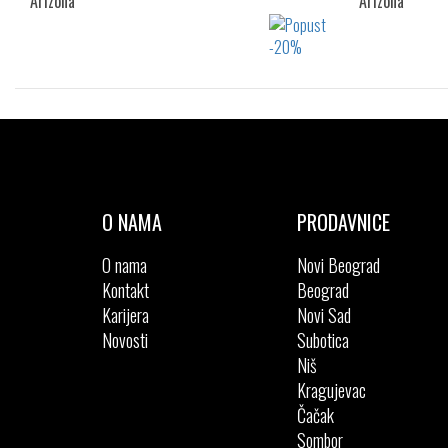
Arizona
Arizona
Izaberi željeni broj:
41
42
43
44
45
46
47
O NAMA
PRODAVNICE
O nama
Novi Beograd
Kontakt
Beograd
Karijera
Novi Sad
Novosti
Subotica
Niš
Kragujevac
Čačak
Sombor