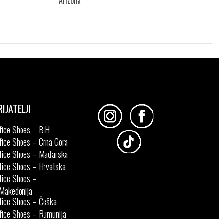
Arizona
Izaberi željeni broj:
45
41
42
43
44
45
46
48
RIJATELJI
fice Shoes – BiH
fice Shoes – Crna Gora
fice Shoes – Mađarska
fice Shoes – Hrvatska
fice Shoes –
Makedonija
fice Shoes – Češka
fice Shoes – Rumunija