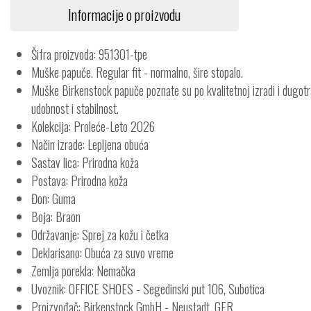
Informacije o proizvodu
Šifra proizvoda: 951301-tpe
Muške papuče. Regular fit - normalno, šire stopalo.
Muške Birkenstock papuče poznate su po kvalitetnoj izradi i dugotr
udobnost i stabilnost.
Kolekcija: Proleće-Leto 2026
Način izrade: Lepljena obuća
Sastav lica: Prirodna koža
Postava: Prirodna koža
Đon: Guma
Boja: Braon
Održavanje: Sprej za kožu i četka
Deklarisano: Obuća za suvo vreme
Zemlja porekla: Nemačka
Uvoznik: OFFICE SHOES - Segedinski put 106, Subotica
Proizvođač: Birkenstock GmbH - Neustadt, GER