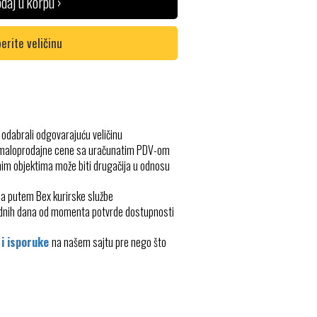
daj u korpu ›
erite veličinu
 odabrali odgovarajuću veličinu
 maloprodajne cene sa uračunatim PDV-om
im objektima može biti drugačija u odnosu
ma putem Bex kurirske službe
radnih dana od momenta potvrde dostupnosti
 i isporuke
na našem sajtu pre nego što