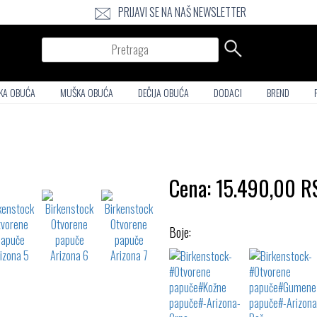
PRIJAVI SE NA NAŠ NEWSLETTER
Pretraga
KA OBUĆA
MUŠKA OBUĆA
DEČIJA OBUĆA
DODACI
BREND
Cena:
15.490,00
R
Boje: