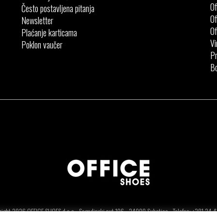
Of
Često postavljena pitanja
Of
Newsletter
Of
Plaćanje karticama
Vi
Poklon vaučer
Pr
Bo
ight 2026 OFFICE SHOES d.o.o - Segedinski put 106 - 24000 Subotica - Telefon: +381.24.