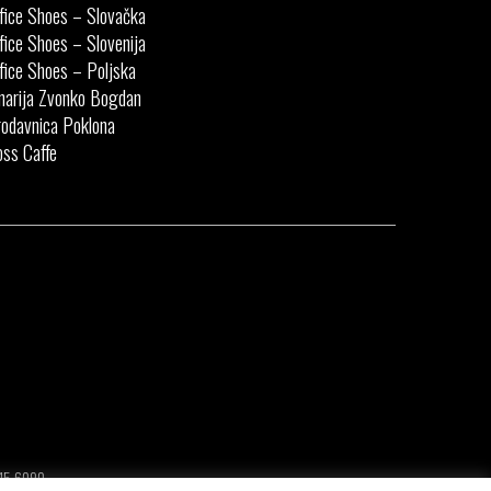
fice Shoes – Slovačka
fice Shoes – Slovenija
fice Shoes – Poljska
narija Zvonko Bogdan
odavnica Poklona
ss Caffe
415.6090