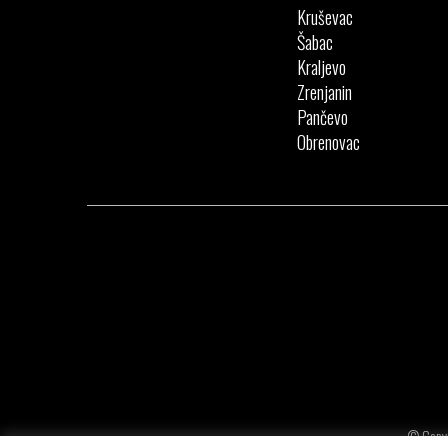
Kruševac
Šabac
Kraljevo
Zrenjanin
Pančevo
Obrenovac
© Copyr