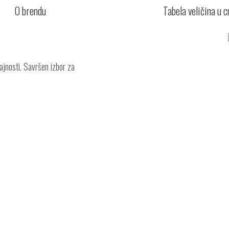
O brendu
Tabela veličina u 
ajnosti. Savršen izbor za