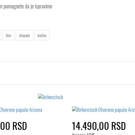
am pomognete da je ispravimo
šire
stopalo
kožne
,00 RSD
14.490,00 RSD