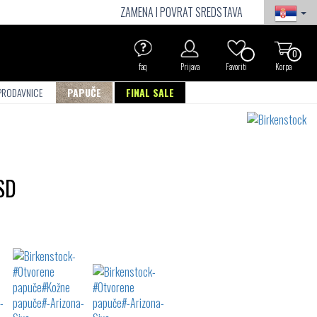
ZAMENA I POVRAT SREDSTAVA
0
faq
Prijava
Favoriti
Korpa
PRODAVNICE
PAPUČE
FINAL SALE
SD