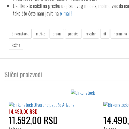
Ukoliko ste naišli na grešku u opisu ovog modela, molimo vas da n
tako što ćete nam javiti na
e-mail!
birkenstock
muške
braon
papuče
regular
fit
normalno
kožna
Slični proizvodi
14.490,00 RSD
11.592,00 RSD
14.490