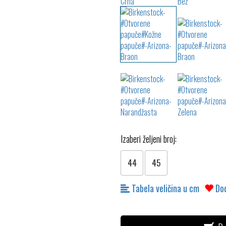
Izaberi željeni broj:
44
45
Tabela veličina u cm
Dod