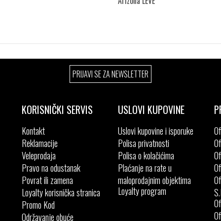
Arizona LEVE
Izaberi željeni broj:
Izaberi željeni broj:
PRIJAVI SE ZA NEWSLETTER
45
41
42
43
44
46
47
KORISNIČKI SERVIS
USLOVI KUPOVINE
P
Kontakt
Uslovi kupovine i isporuke
Of
Reklamacije
Polisa privatnosti
Of
Veleprodaja
Polisa o kolačićima
Of
Pravo na odustanak
Plaćanje na rate u
Of
Povrat ili zamena
maloprodajnim objektima
Of
Loyalty program
Loyalty korisnička stranica
S.
Of
Promo Kod
Of
Održavanje obuće