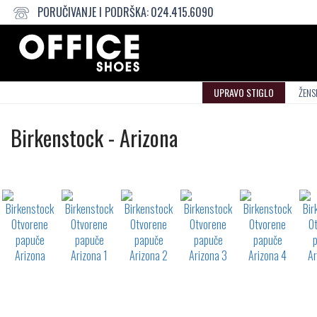
PORUČIVANJE I PODRŠKA:
024.415.6090
UPRAVO STIGLO
ŽENS
Otvorene
Birkenstock
-
Arizona
papuče
Not
waterproof
or
waterrepellent