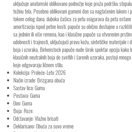
uključuje anatomski oblikovano podnožje koje pruža podršku stopal
težinu tela. Posebno oblikovani gumeni đon sa naglašenim lukom i 
tokom celog dana. duboka čašica za petu osigurava da peta ostane 
amortizaciju ispod petne kosti. papuče su obično dostupne u različit
sa jednim ili više remena, kao i klasične papuče sa otvorenim prstim
udobnosti i trajnosti, uključujući pravu kožu, sintetičke materijale i
boja i uzoraka, Birkenstock papuče nude širok spektar opcija kako bi
klasičnih neutralnih boja do svetlih i šarenih uzoraka, postoji mnog
koje odgovaraju ličnom stilu.
Kolekcija: Proleće-Leto 2026
Način izrade: Brizgana obuća
Sastav lica: Guma
Postava: Guma
Đon: Guma
Boja: Roze
Održavanje: Vlažno brisati
Deklarisano: Obuća za suvo vreme