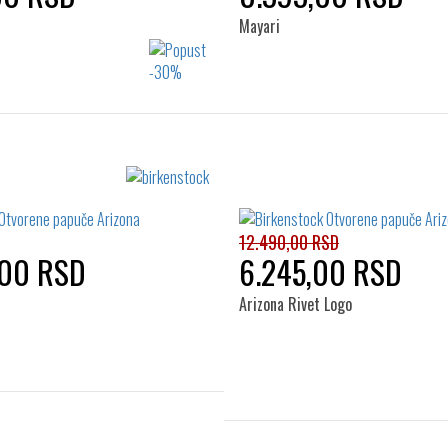
Mayari
Izaberi željeni broj:
Izaberi željeni broj:
37
38
39
40
36
37
38
39
41
41
12.490,00 RSD
,00 RSD
6.245,00 RSD
Arizona Rivet Logo
Izaberi željeni broj: