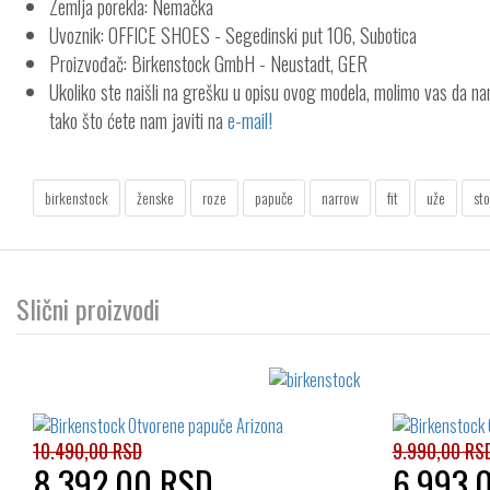
Zemlja porekla: Nemačka
Uvoznik: OFFICE SHOES - Segedinski put 106, Subotica
Proizvođač: Birkenstock GmbH - Neustadt, GER
Ukoliko ste naišli na grešku u opisu ovog modela, molimo vas da n
tako što ćete nam javiti na
e-mail!
birkenstock
ženske
roze
papuče
narrow
fit
uže
st
Slični proizvodi
10.490,00 RSD
9.990,00 RS
8.392,00 RSD
6.993,