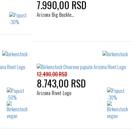
7.990,00 RSD
Arizona Big Buckle…
Izaberi željeni broj:
40
36
37
38
39
40
41
12.490,00 RSD
8.743,00 RSD
Arizona Rivet Logo