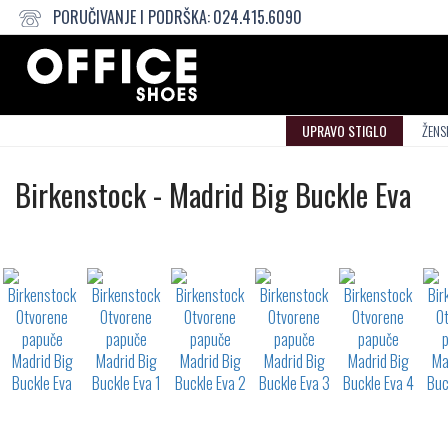
PORUČIVANJE I PODRŠKA:
024.415.6090
UPRAVO STIGLO
ŽENS
Otvorene
Birkenstock
-
Madrid Big Buckle Eva
papuče
Not
waterproof
or
waterrepellent