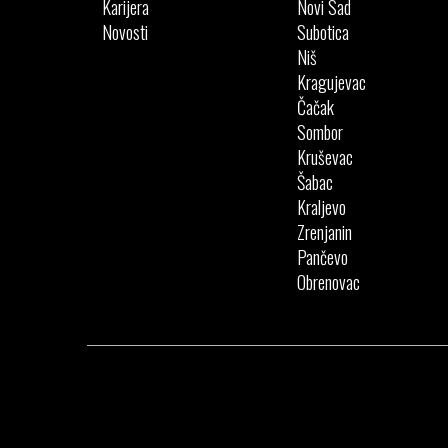
Karijera
Novi Sad
Novosti
Subotica
Niš
Kragujevac
Čačak
Sombor
Kruševac
Šabac
Kraljevo
Zrenjanin
Pančevo
Obrenovac