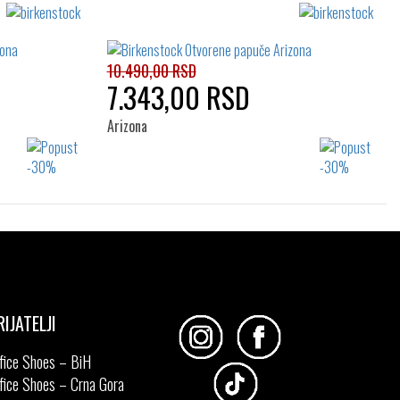
Izaberi željeni broj:
41
37
38
39
10.490,00 RSD
7.343,00 RSD
Arizona
Izaberi željeni broj:
36
37
38
39
40
41
RIJATELJI
fice Shoes – BiH
fice Shoes – Crna Gora