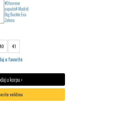
40
41
aj u favorite
daj u korpu ›
erite veličinu