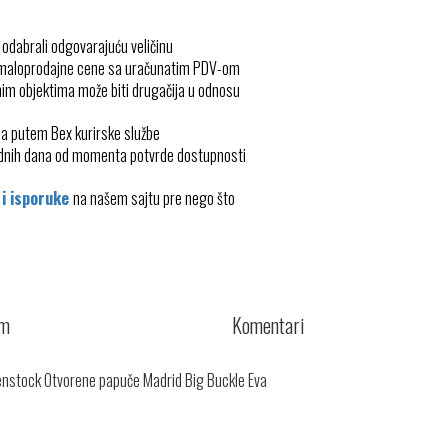
 odabrali odgovarajuću veličinu
 maloprodajne cene sa uračunatim PDV-om
im objektima može biti drugačija u odnosu
ma putem Bex kurirske službe
radnih dana od momenta potvrde dostupnosti
 i isporuke
na našem sajtu pre nego što
cm
Komentari