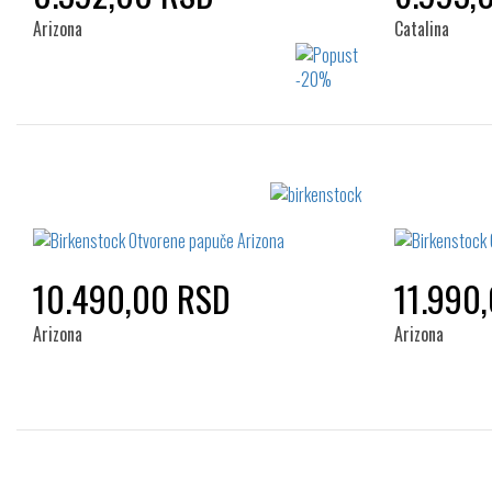
Arizona
Catalina
Izaberi željeni broj:
36
37
38
39
40
36
41
42
10.490,00 RSD
11.990
Arizona
Arizona
Izaberi željeni broj: