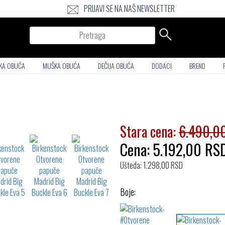
PRIJAVI SE NA NAŠ NEWSLETTER
Pretraga
KA OBUĆA
MUŠKA OBUĆA
DEČIJA OBUĆA
DODACI
BREND
Stara cena:
6.490,0
Cena:
5.192,00
RS
Ušteda: 1.298,00 RSD
Boje: