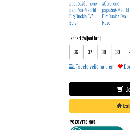
Izaberi željeni broj:
36
37
38
39
Tabela veličina u cm
Dod
Do
Izab
POZOVITE NAS