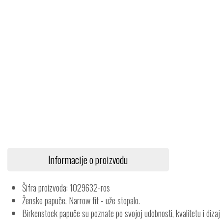
Informacije o proizvodu
Šifra proizvoda: 1029632-ros
Ženske papuče. Narrow fit - uže stopalo.
Birkenstock papuče su poznate po svojoj udobnosti, kvalitetu i dizajn