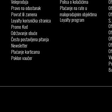
Veleprodaja
Polisa o kolačićima
Of
Pravo na odustanak
Plaćanje na rate u
Of
Povrat ili zamena
maloprodajnim objektima
Of
Loyalty program
Loyalty korisnička stranica
S.
Of
Promo Kod
Of
Održavanje obuće
Of
Često postavljena pitanja
Of
Newsletter
Of
Plaćanje karticama
Vi
Poklon vaučer
Pr
Bo