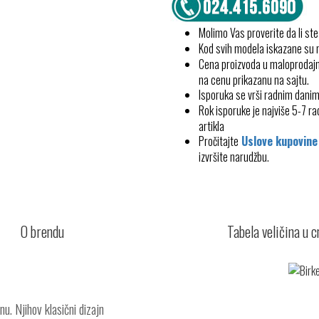
Molimo Vas proverite da li ste
Kod svih modela iskazane su
Cena proizvoda u maloprodajn
na cenu prikazanu na sajtu.
Isporuka se vrši radnim dani
Rok isporuke je najviše 5-7 
artikla
Pročitajte
Uslove kupovine
izvršite narudžbu.
O brendu
Tabela veličina u 
u. Njihov klasični dizajn