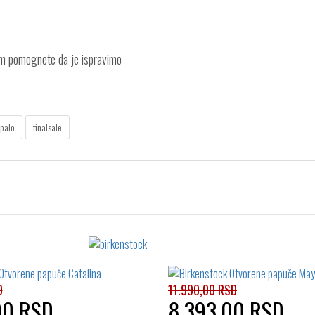
am pomognete da je ispravimo
opalo
finalsale
D
11.990,00 RSD
00 RSD
8.393,00 RSD