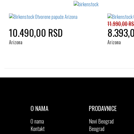
38
36
11.990,00 R
10.490,00 RSD
8.393,
Arizona
Arizona
Izaberi željeni broj:
36
37
38
39
40
36
41
42
O NAMA
PRODAVNICE
O nama
Novi Beograd
Kontakt
Beograd