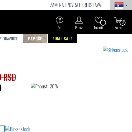
ZAMENA I POVRAT SREDSTAVA
0
faq
Prijava
Favoriti
Korpa
PRODAVNICE
PAPUČE
FINAL SALE
0 RSD
D