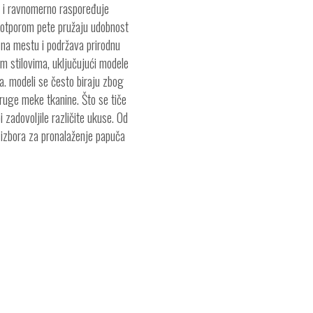
u i ravnomerno raspoređuje
potporom pete pružaju udobnost
na mestu i podržava prirodnu
im stilovima, uključujući modele
a. modeli se često biraju zbog
 druge meke tkanine. Što se tiče
 zadovoljile različite ukuse. Od
o izbora za pronalaženje papuča