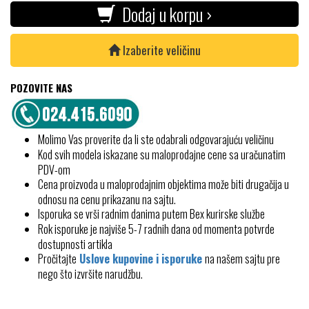
Dodaj u korpu ›
Izaberite veličinu
POZOVITE NAS
Molimo Vas proverite da li ste odabrali odgovarajuću veličinu
Kod svih modela iskazane su maloprodajne cene sa uračunatim
PDV-om
Cena proizvoda u maloprodajnim objektima može biti drugačija u
odnosu na cenu prikazanu na sajtu.
Isporuka se vrši radnim danima putem Bex kurirske službe
Rok isporuke je najviše 5-7 radnih dana od momenta potvrde
dostupnosti artikla
Pročitajte
Uslove kupovine i isporuke
na našem sajtu pre
nego što izvršite narudžbu.