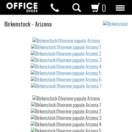
0
Otvorene
Birkenstock
-
Arizona
papuče
Not
waterproof
or
waterrepellent