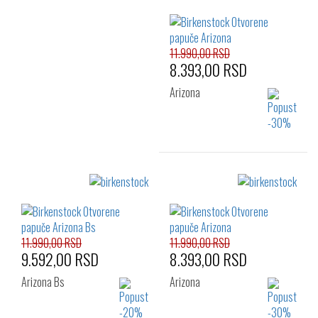
36
37
38
Izaberi željeni broj:
39
40
41
38
39
40
41
11.990,00 RSD
8.393,00 RSD
Arizona
Izaberi željeni broj:
36
37
38
39
40
41
42
11.990,00 RSD
11.990,00 RSD
9.592,00 RSD
8.393,00 RSD
Arizona Bs
Arizona