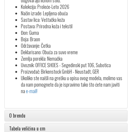
odgovaraju ličnom stilu.
Kolekcija: Proleće-Leto 2026
Način izrade: Lepljena obuća
Sastav lica: Veštačka koža
Postava: Prirodna koža i tekstil
Đon: Guma
Boja: Braon
Održavanje: Četka
Deklarisano: Obuća za suvo vreme
Zemlja porekla: Nemačka
Uvoznik: OFFICE SHOES - Segedinski put 106, Subotica
Proizvođač: Birkenstock GmbH - Neustadt, GER
Ukoliko ste naišli na grešku u opisu ovog modela, molimo vas
da nam pomognete da je ispravimo tako što ćete nam javiti
na
e-mail!
O brendu
Tabela veličina u cm