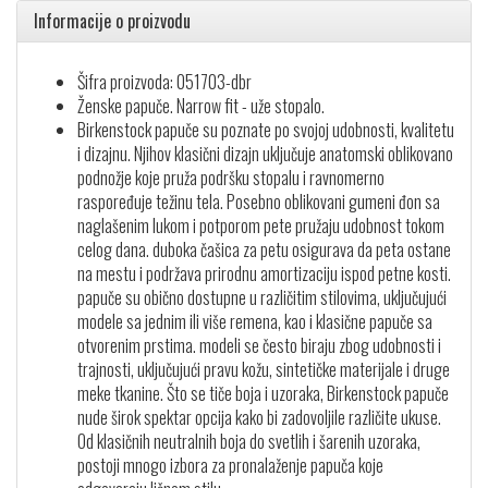
Informacije o proizvodu
Šifra proizvoda: 051703-dbr
Ženske papuče. Narrow fit - uže stopalo.
Birkenstock papuče su poznate po svojoj udobnosti, kvalitetu
i dizajnu. Njihov klasični dizajn uključuje anatomski oblikovano
podnožje koje pruža podršku stopalu i ravnomerno
raspoređuje težinu tela. Posebno oblikovani gumeni đon sa
naglašenim lukom i potporom pete pružaju udobnost tokom
celog dana. duboka čašica za petu osigurava da peta ostane
na mestu i podržava prirodnu amortizaciju ispod petne kosti.
papuče su obično dostupne u različitim stilovima, uključujući
modele sa jednim ili više remena, kao i klasične papuče sa
otvorenim prstima. modeli se često biraju zbog udobnosti i
trajnosti, uključujući pravu kožu, sintetičke materijale i druge
meke tkanine. Što se tiče boja i uzoraka, Birkenstock papuče
nude širok spektar opcija kako bi zadovoljile različite ukuse.
Od klasičnih neutralnih boja do svetlih i šarenih uzoraka,
postoji mnogo izbora za pronalaženje papuča koje