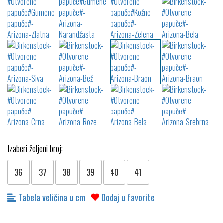
Izaberi željeni broj:
36
37
38
39
40
41
Tabela veličina u cm
Dodaj u favorite