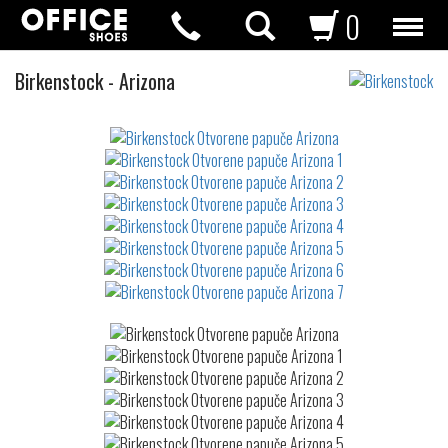
0
Otvorene
Birkenstock
-
Arizona
papuče
Not
waterproof
or
waterrepellent