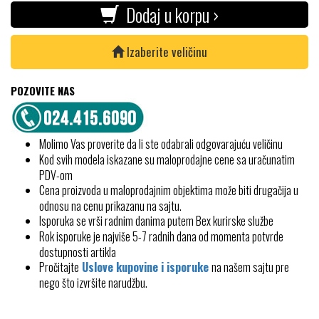
Dodaj u korpu ›
Izaberite veličinu
POZOVITE NAS
Molimo Vas proverite da li ste odabrali odgovarajuću veličinu
Kod svih modela iskazane su maloprodajne cene sa uračunatim
PDV-om
Cena proizvoda u maloprodajnim objektima može biti drugačija u
odnosu na cenu prikazanu na sajtu.
Isporuka se vrši radnim danima putem Bex kurirske službe
Rok isporuke je najviše 5-7 radnih dana od momenta potvrde
dostupnosti artikla
Pročitajte
Uslove kupovine i isporuke
na našem sajtu pre
nego što izvršite narudžbu.