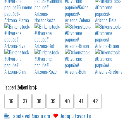
Izaberi željeni broj:
36
37
38
39
40
41
42
Tabela veličina u cm
Dodaj u favorite