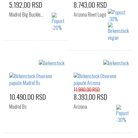
5.192,00 RSD
8.743,00 RSD
Madrid Big Buckle…
Arizona Rivet Logo
Izaberi željeni broj:
36
37
38
Izaberi željeni broj:
39
40
41
37
38
39
11.990,00 RSD
10.490,00 RSD
8.393,00 RSD
Madrid Bs
Arizona