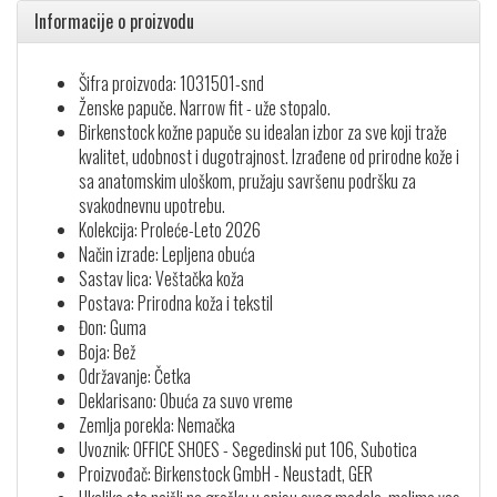
Informacije o proizvodu
Šifra proizvoda: 1031501-snd
Ženske papuče. Narrow fit - uže stopalo.
Birkenstock kožne papuče su idealan izbor za sve koji traže
kvalitet, udobnost i dugotrajnost. Izrađene od prirodne kože i
sa anatomskim uloškom, pružaju savršenu podršku za
svakodnevnu upotrebu.
Kolekcija: Proleće-Leto 2026
Način izrade: Lepljena obuća
Sastav lica: Veštačka koža
Postava: Prirodna koža i tekstil
Đon: Guma
Boja: Bež
Održavanje: Četka
Deklarisano: Obuća za suvo vreme
Zemlja porekla: Nemačka
Uvoznik: OFFICE SHOES - Segedinski put 106, Subotica
Proizvođač: Birkenstock GmbH - Neustadt, GER