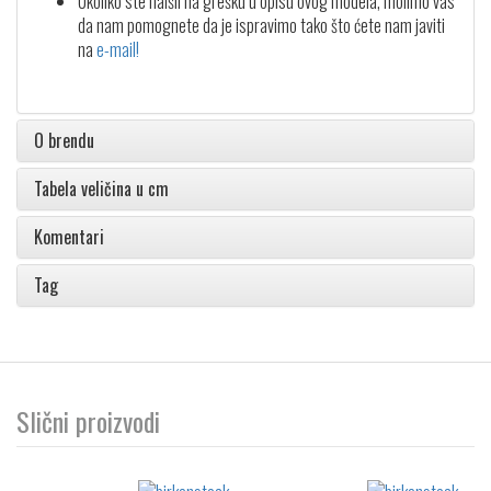
Ukoliko ste naišli na grešku u opisu ovog modela, molimo vas
da nam pomognete da je ispravimo tako što ćete nam javiti
na
e-mail!
O brendu
Tabela veličina u cm
Komentari
Tag
Slični proizvodi