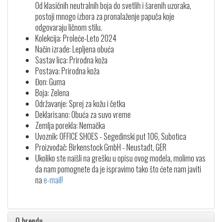
Od klasičnih neutralnih boja do svetlih i šarenih uzoraka,
postoji mnogo izbora za pronalaženje papuča koje
odgovaraju ličnom stilu.
Kolekcija: Proleće-Leto 2024
Način izrade: Lepljena obuća
Sastav lica: Prirodna koža
Postava: Prirodna koža
Đon: Guma
Boja: Zelena
Održavanje: Sprej za kožu i četka
Deklarisano: Obuća za suvo vreme
Zemlja porekla: Nemačka
Uvoznik: OFFICE SHOES - Segedinski put 106, Subotica
Proizvođač: Birkenstock GmbH - Neustadt, GER
Ukoliko ste naišli na grešku u opisu ovog modela, molimo vas
da nam pomognete da je ispravimo tako što ćete nam javiti
na
e-mail!
O brendu