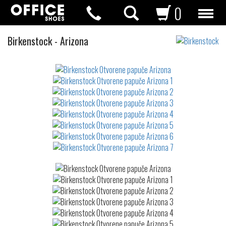
0
Otvorene
Birkenstock
-
Arizona
papuče
Not
waterproof
or
waterrepellent