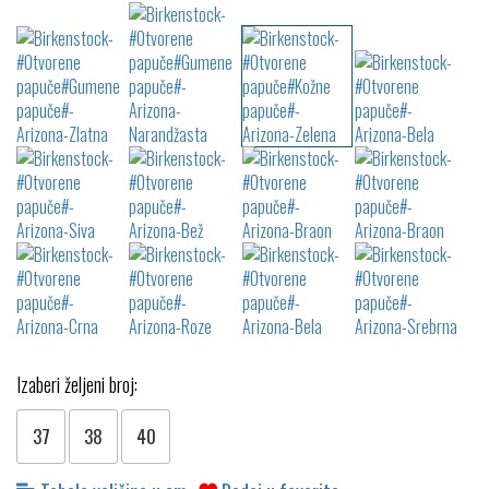
Izaberi željeni broj:
37
38
40