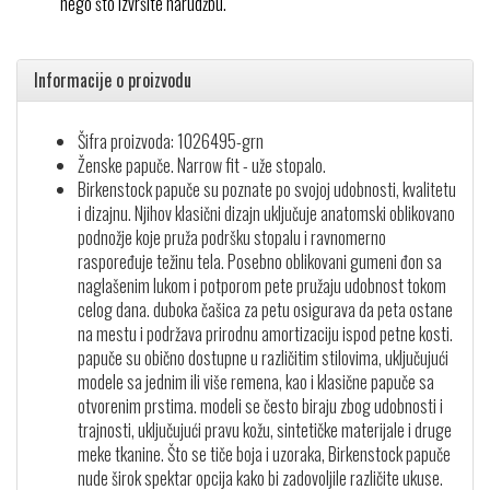
nego što izvršite narudžbu.
Informacije o proizvodu
Šifra proizvoda: 1026495-grn
Ženske papuče. Narrow fit - uže stopalo.
Birkenstock papuče su poznate po svojoj udobnosti, kvalitetu
i dizajnu. Njihov klasični dizajn uključuje anatomski oblikovano
podnožje koje pruža podršku stopalu i ravnomerno
raspoređuje težinu tela. Posebno oblikovani gumeni đon sa
naglašenim lukom i potporom pete pružaju udobnost tokom
celog dana. duboka čašica za petu osigurava da peta ostane
na mestu i podržava prirodnu amortizaciju ispod petne kosti.
papuče su obično dostupne u različitim stilovima, uključujući
modele sa jednim ili više remena, kao i klasične papuče sa
otvorenim prstima. modeli se često biraju zbog udobnosti i
trajnosti, uključujući pravu kožu, sintetičke materijale i druge
meke tkanine. Što se tiče boja i uzoraka, Birkenstock papuče
nude širok spektar opcija kako bi zadovoljile različite ukuse.