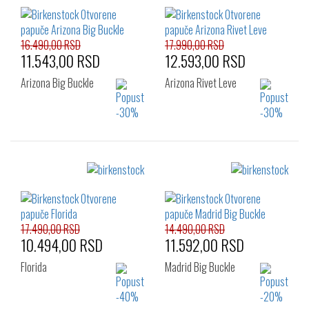
36
37
38
36
37
38
39
40
41
39
40
41
42
16.490,00 RSD
17.990,00 RSD
11.543,00 RSD
12.593,00 RSD
Arizona Big Buckle
Arizona Rivet Leve
Izaberi željeni broj:
Izaberi željeni broj:
36
36
37
38
39
40
41
17.490,00 RSD
14.490,00 RSD
10.494,00 RSD
11.592,00 RSD
Florida
Madrid Big Buckle