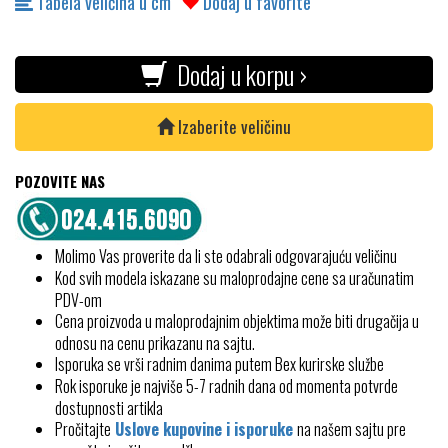
Tabela veličina u cm
Dodaj u favorite
Dodaj u korpu ›
Izaberite veličinu
POZOVITE NAS
Molimo Vas proverite da li ste odabrali odgovarajuću veličinu
Kod svih modela iskazane su maloprodajne cene sa uračunatim
PDV-om
Cena proizvoda u maloprodajnim objektima može biti drugačija u
odnosu na cenu prikazanu na sajtu.
Isporuka se vrši radnim danima putem Bex kurirske službe
Rok isporuke je najviše 5-7 radnih dana od momenta potvrde
dostupnosti artikla
Pročitajte
Uslove kupovine i isporuke
na našem sajtu pre