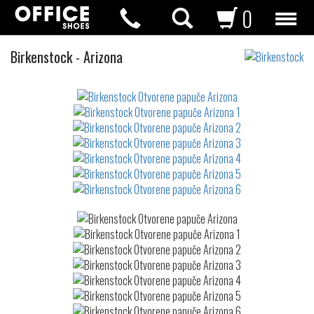
0
Otvorene
Birkenstock
-
Arizona
papuče
Not
waterproof
or
waterrepellent