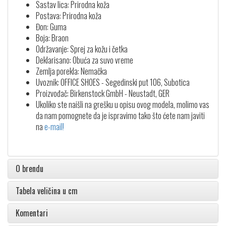
Sastav lica: Prirodna koža
Postava: Prirodna koža
Đon: Guma
Boja: Braon
Održavanje: Sprej za kožu i četka
Deklarisano: Obuća za suvo vreme
Zemlja porekla: Nemačka
Uvoznik: OFFICE SHOES - Segedinski put 106, Subotica
Proizvođač: Birkenstock GmbH - Neustadt, GER
Ukoliko ste naišli na grešku u opisu ovog modela, molimo vas
da nam pomognete da je ispravimo tako što ćete nam javiti
na
e-mail!
O brendu
Tabela veličina u cm
Komentari