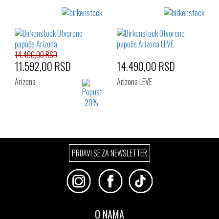
Izaberi željeni broj:
Izaberi željeni broj:
44
45
41
42
43
44
45
46
48
14.490,00 RSD
11.592,00 RSD
14.490,00 RSD
Arizona
Arizona LEVE
Izaberi željeni broj:
Izaberi željeni broj:
PRIJAVI SE ZA NEWSLETTER
41
42
43
41
42
43
44
45
46
44
45
46
47
47
O NAMA