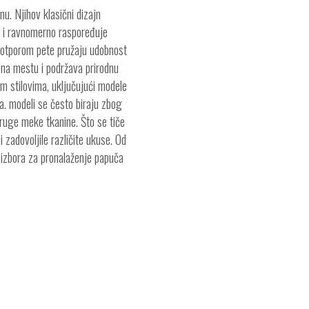
u. Njihov klasični dizajn
u i ravnomerno raspoređuje
potporom pete pružaju udobnost
na mestu i podržava prirodnu
im stilovima, uključujući modele
a. modeli se često biraju zbog
 druge meke tkanine. Što se tiče
 zadovoljile različite ukuse. Od
o izbora za pronalaženje papuča