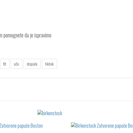
am pomognete da je ispravimo
fit
uže
stopalo
tiktok