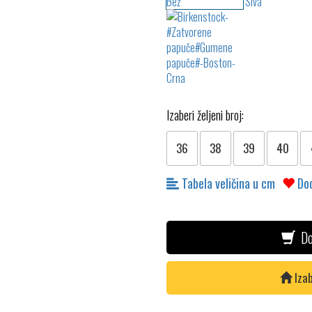
Izaberi željeni broj:
36
38
39
40
Tabela veličina u cm
Dod
Do
Izab