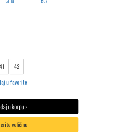
41
42
aj u favorite
daj u korpu ›
erite veličinu