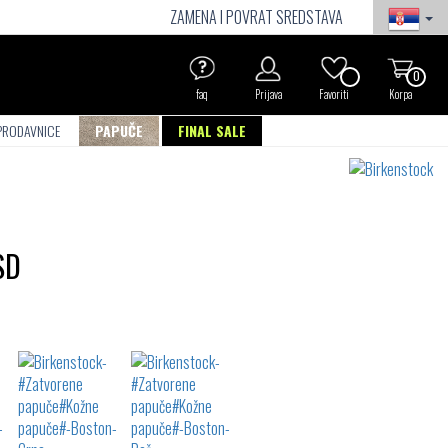
ZAMENA I POVRAT SREDSTAVA
0
faq
Prijava
Favoriti
Korpa
PRODAVNICE
PAPUČE
FINAL SALE
SD