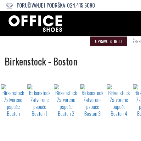
PORUČIVANJE I PODRŠKA:
024.415.6090
UPRAVO STIGLO
ŽENS
Zatvorene
Birkenstock
-
Boston
papuče
Not
waterproof
or
waterrepellent