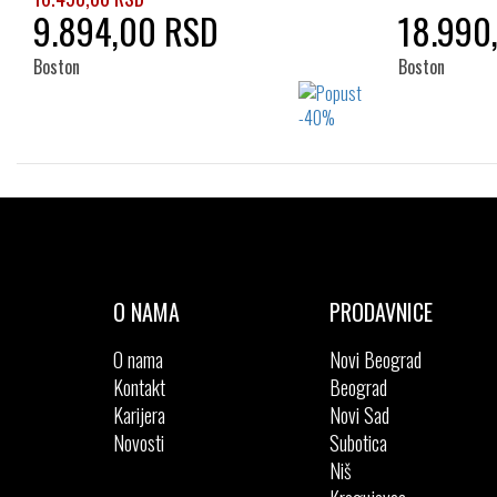
9.894,00 RSD
18.990
Boston
Boston
Izaberi željeni broj:
36
37
38
36
O NAMA
PRODAVNICE
O nama
Novi Beograd
Kontakt
Beograd
Karijera
Novi Sad
Novosti
Subotica
Niš