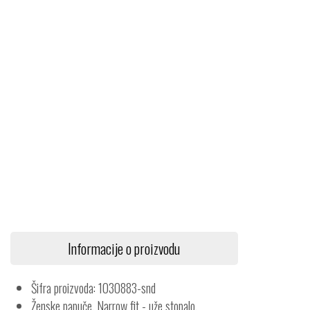
Informacije o proizvodu
Šifra proizvoda: 1030883-snd
Ženske papuče. Narrow fit - uže stopalo.