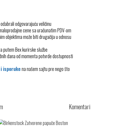
 odabrali odgovarajuću veličinu
 maloprodajne cene sa uračunatim PDV-om
im objektima može biti drugačija u odnosu
ma putem Bex kurirske službe
radnih dana od momenta potvrde dostupnosti
 i isporuke
na našem sajtu pre nego što
cm
Komentari