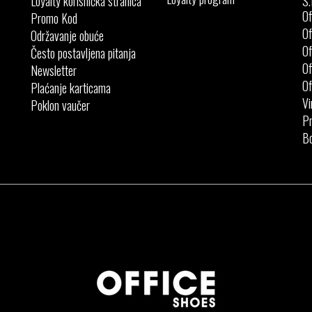
Loyalty korisnička stranica
S.
Of
Promo Kod
Of
Održavanje obuće
Of
Često postavljena pitanja
Of
Newsletter
Of
Plaćanje karticama
Vi
Poklon vaučer
Pr
Bo