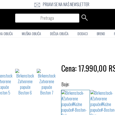
PRIJAVI SE NA NAŠ NEWSLETTER
Pretraga
KA OBUĆA
MUŠKA OBUĆA
DEČIJA OBUĆA
DODACI
BREND
Cena:
17.990,00
R
Boje: