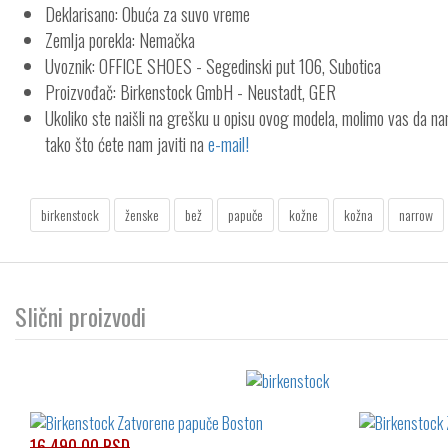
Deklarisano: Obuća za suvo vreme
Zemlja porekla: Nemačka
Uvoznik: OFFICE SHOES - Segedinski put 106, Subotica
Proizvođač: Birkenstock GmbH - Neustadt, GER
Ukoliko ste naišli na grešku u opisu ovog modela, molimo vas da n
tako što ćete nam javiti na
e-mail!
birkenstock
ženske
bež
papuče
kožne
kožna
narrow
Slični proizvodi
16.490,00 RSD