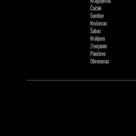
Kragujevac
Čačak
Sombor
Kruševac
Šabac
Kraljevo
Zrenjanin
Pančevo
Obrenovac