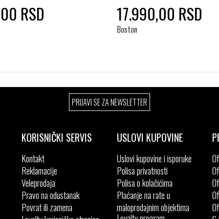
,00 RSD
17.990,00 RSD
Boston
Izaberi željeni broj:
Izaberi željeni broj:
PRIJAVI SE ZA NEWSLETTER
36
37
38
39
37
38
39
40
41
42
43
KORISNIČKI SERVIS
USLOVI KUPOVINE
P
Kontakt
Uslovi kupovine i isporuke
Of
Reklamacije
Polisa privatnosti
Of
Veleprodaja
Polisa o kolačićima
Of
Pravo na odustanak
Plaćanje na rate u
Of
Povrat ili zamena
maloprodajnim objektima
Of
Loyalty program