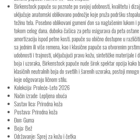
Birkenstock papuče su poznate po svojoj udobnosti, kvalitetu i dizajn
uključuje anatomski oblikovano podnožje koje pruža podršku stopal
težinu tela. Posebno oblikovani gumeni đon sa naglašenim lukom i 
tokom celog dana. duboka čašica za petu osigurava da peta ostane 
amortizaciju ispod petne kosti. papuče su obično dostupne u različit
sa jednim ili više remena, kao i klasične papuče sa otvorenim prstim
udobnosti i trajnosti, uključujući pravu kožu, sintetičke materijale i
boja i uzoraka, Birkenstock papuče nude širok spektar opcija kako bi
klasičnih neutralnih boja do svetlih i šarenih uzoraka, postoji mnog
koje odgovaraju ličnom stilu.
Kolekcija: Proleće-Leto 2026
Način izrade: Lepljena obuća
Sastav lica: Prirodna koža
Postava: Prirodna koža
Đon: Guma
Boja: Bež
Održavanje: Sprej za kožu i četka