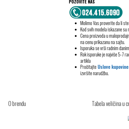
POZOVITE NAS
Molimo Vas proverite da li ste
Kod svih modela iskazane su
Cena proizvoda u maloprodajn
na cenu prikazanu na sajtu.
Isporuka se vrši radnim dani
Rok isporuke je najviše 5-7 
artikla
Pročitajte
Uslove kupovine
izvršite narudžbu.
O brendu
Tabela veličina u 