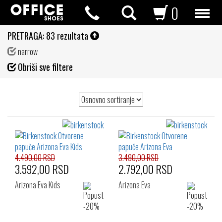
0
PRETRAGA:
83 rezultata
narrow
Fil
Obriši sve filtere
de
4.490,00 RSD
3.490,00 RSD
3.592,00 RSD
2.792,00 RSD
Arizona Eva Kids
Arizona Eva