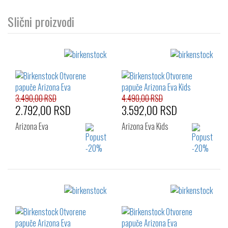
Slični proizvodi
3.490,00 RSD
4.490,00 RSD
2.792,00 RSD
3.592,00 RSD
Arizona Eva
Arizona Eva Kids
Izaberi željeni broj:
Izaberi željeni broj:
26
27
28
26
27
28
29
30
31
29
30
31