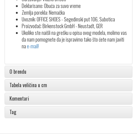
Deklarisano: Obuća za suvo vreme
Zemlja porekla: Nemačka
Uvoznik: OFFICE SHOES - Segedinski put 106, Subotica
Proizvođač: Birkenstock GmbH - Neustadt, GER
Ukoliko ste naišli na grešku u opisu ovog modela, molimo vas
da nam pomognete da je ispravimo tako što ćete nam javiti
na
e-mail!
O brendu
Tabela veličina u cm
Komentari
Tag