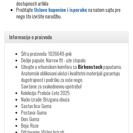
dostupnosti artikla
Pročitajte
Uslove kupovine i isporuke
na našem sajtu pre
nego što izvršite narudžbu.
Informacije o proizvodu
Šifra proizvoda: 1026649-pnk
Dečije papuče. Narrow fit - uže stopalo.
Uživajte u vrhunskom komforu sa
Birkenstock
papučama.
Anatomski oblikovani ulošci i kvalitetni materijali garantuju
dugotrajnost i podršku za vaše noge.
Savršene za svakodnevnu upotrebu!
Kolekcija: Proleće-Leto 2025
Način izrade: Brizgana obuća
Sastav lica: Guma
Postava: Guma
Đon: Guma
Boja: Roze
Održavanje: Vlažno brisati