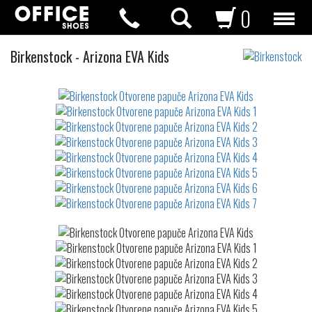
0
Otvorene
Birkenstock
-
Arizona EVA Kids
papuče
Not
waterproof
or
waterrepellent