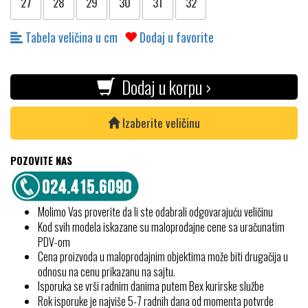
27
28
29
30
31
32
Tabela veličina u cm
Dodaj u favorite
Dodaj u korpu ›
Izaberite veličinu
POZOVITE NAS
Molimo Vas proverite da li ste odabrali odgovarajuću veličinu
Kod svih modela iskazane su maloprodajne cene sa uračunatim
PDV-om
Cena proizvoda u maloprodajnim objektima može biti drugačija u
odnosu na cenu prikazanu na sajtu.
Isporuka se vrši radnim danima putem Bex kurirske službe
Rok isporuke je najviše 5-7 radnih dana od momenta potvrde