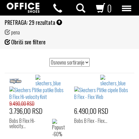
0
PRETRAGA:
29 rezultata
pena
Fil
Obriši sve filtere
de
9.490,00 RSD
3.796,00 RSD
6.490,00 RSD
Bobs B Flex Hi-
Bobs B Flex - Flex…
velocity…