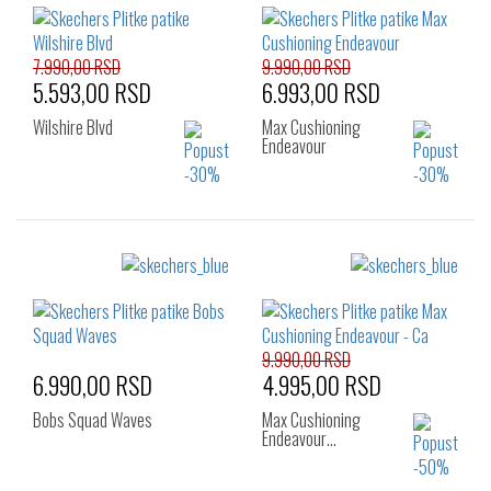
7.990,00 RSD
9.990,00 RSD
5.593,00 RSD
6.993,00 RSD
Wilshire Blvd
Max Cushioning
Endeavour
Izaberi željeni broj:
Izaberi željeni broj:
36
37
37.5
37
38
38.5
38
38.5
39
39
39.5
40
39.5
40
41
41
9.990,00 RSD
6.990,00 RSD
4.995,00 RSD
Bobs Squad Waves
Max Cushioning
Endeavour…