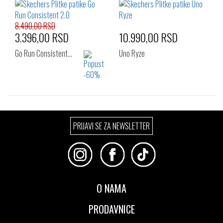
38
38.5
39
38.5
39
39.5
39.5
40
41
40
41
8.490,00 RSD
3.396,00 RSD
10.990,00 RSD
Go Run Consistent…
Uno Ryze
Izaberi željeni broj:
Izaberi željeni broj:
PRIJAVI SE ZA NEWSLETTER
40
41
36
37
37.5
38
38.5
39
40
41
O NAMA
PRODAVNICE