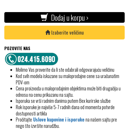
Dodaj u korpu ›
Izaberite veličinu
POZOVITE NAS
Molimo Vas proverite da li ste odabrali odgovarajuću veličinu
Kod svih modela iskazane su maloprodajne cene sa uračunatim
PDV-om
Cena proizvoda u maloprodajnim objektima može biti drugačija u
odnosu na cenu prikazanu na sajtu.
Isporuka se vrši radnim danima putem Bex kurirske službe
Rok isporuke je najviše 5-7 radnih dana od momenta potvrde
dostupnosti artikla
Pročitajte
Uslove kupovine i isporuke
na našem sajtu pre
nego što izvršite narudžbu.