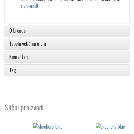
na
e-mail!
O brendu
Tabela veličina u cm
Komentari
Tag
Slični proizvodi