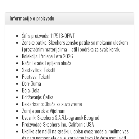
Informacije o proizvodu
Šifra proizvoda: 117513-OFWT
Ženske patike. Skechers ženske patike sa mekanim uloškom
i prozračnim materijalima – stil i podrška za svaki korak.
Kolekcija: Proleće-Leto 2026
Način izrade: Lepljena obuća
Sastav lica: Tekstil
Postava: Tekstil
Đon: Guma
Boja: Bela
Održavanje: Četka
Deklarisano: Obuća za suvo vreme
Zemlja porekla: Vijetnam
Uvoznik: Skechers S.A.R.L-ogranak Beograd
Proizvođač: Skechers Inc.-California,USA
Ukoliko ste naišli na grešku u opisu ovog modela, molimo vas
da nam pomognete da je ispravimo tako što ćete nam javiti