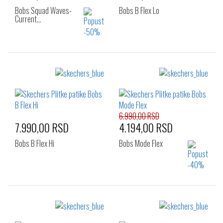
Bobs Squad Waves-
Bobs B Flex Lo
Current…
Izaberi željeni broj:
Izaberi željeni broj:
36
37
41
36
37
38
40
41
6.990,00 RSD
7.990,00 RSD
4.194,00 RSD
Bobs B Flex Hi
Bobs Mode Flex
Izaberi željeni broj:
Izaberi željeni broj:
36
37
37.5
36
37
38