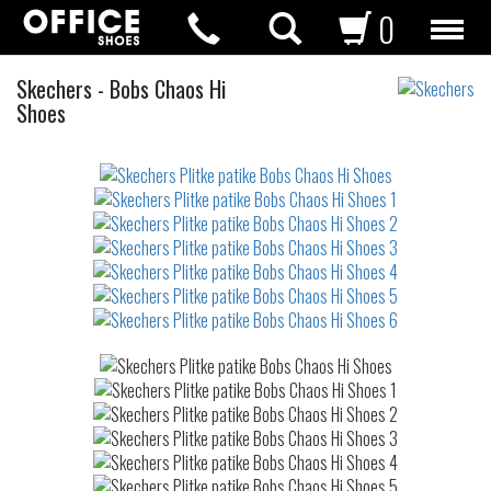
0
Plitke
Skechers
-
Bobs Chaos Hi
patike
Shoes
Not
waterproof
or
waterrepellent