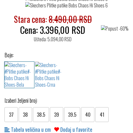
Stara cena:
8.490,00 RSD
Cena:
3.396,00
RSD
Ušteda: 5.094,00 RSD
Boje:
Izaberi željeni broj:
37
38
38.5
39
39.5
40
41
Tabela veličina u cm
Dodaj u favorite