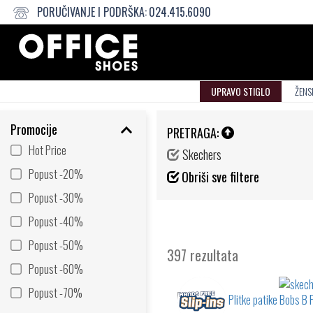
PORUČIVANJE I PODRŠKA:
024.415.6090
UPRAVO STIGLO
ŽENS
Promocije
PRETRAGA:
Hot Price
Skechers
Popust -20%
Obriši sve filtere
Popust -30%
Popust -40%
Popust -50%
397 rezultata
Popust -60%
Popust -70%