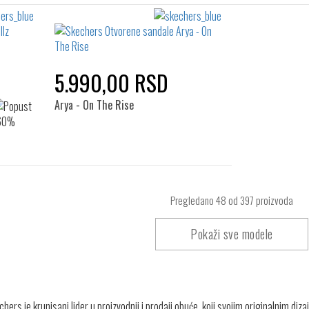
5.990,00 RSD
Arya - On The Rise
Pregledano
48
od 397 proizvoda
Pokaži sve modele
hers je krunisani lider u proizvodnji i prodaji obuće, koji svojim originalnim diz