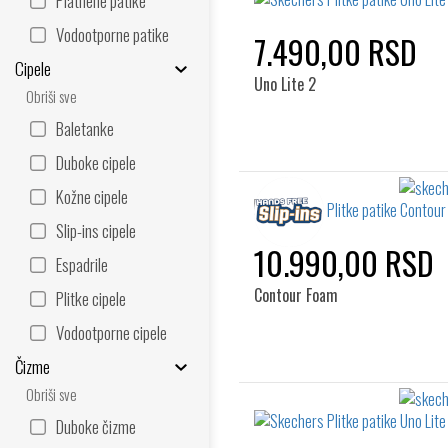
Platnene patike
Vodootporne patike
7.490,00 RSD
Cipele
Uno Lite 2
Obriši sve
Baletanke
Duboke cipele
Kožne cipele
Slip-ins cipele
10.990,00 RSD
Espadrile
Contour Foam
Plitke cipele
Vodootporne cipele
Čizme
Obriši sve
Duboke čizme