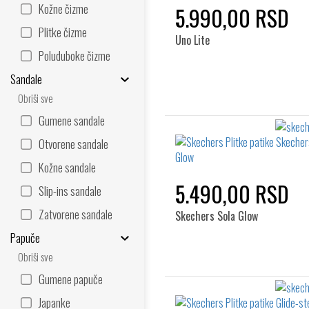
Kožne čizme
5.990,00 RSD
Plitke čizme
Uno Lite
Poluduboke čizme
Sandale
Obriši sve
Gumene sandale
Otvorene sandale
Kožne sandale
5.490,00 RSD
Slip-ins sandale
Zatvorene sandale
Skechers Sola Glow
Papuče
Obriši sve
Gumene papuče
Japanke