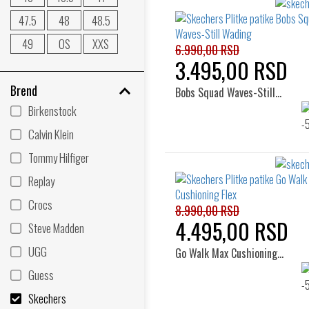
47.5
48
48.5
49
OS
XXS
6.990,00 RSD
3.495,00 RSD
Brend
Bobs Squad Waves-Still…
Birkenstock
Calvin Klein
Tommy Hilfiger
Replay
Crocs
8.990,00 RSD
4.495,00 RSD
Steve Madden
UGG
Go Walk Max Cushioning…
Guess
Skechers