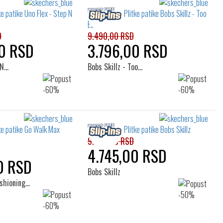
D
9.490,00 RSD
0 RSD
3.796,00 RSD
 N…
Bobs Skillz - Too…
9.490,00 RSD
4.745,00 RSD
0 RSD
Bobs Skillz
shioning…