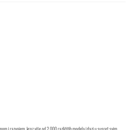
ajnom i razvojem, kroz više od 2.000 različitih modela izlazi u susret svim