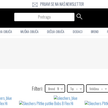
PRIJAVI SE NA NAŠ NEWSLETTER
Pretraga
KA OBUĆA
MUŠKA OBUĆA
DEČIJA OBUĆA
DODACI
BREND
Filteri:
Brend
1
Tip
-
Veličina
-