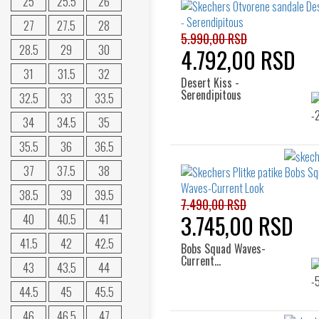
25
25.5
26
27
27.5
28
5.990,00 RSD
28.5
29
30
4.792,00 RSD
31
31.5
32
Desert Kiss -
Serendipitous
32.5
33
33.5
34
34.5
35
35.5
36
36.5
37
37.5
38
38.5
39
39.5
7.490,00 RSD
3.745,00 RSD
40
40.5
41
41.5
42
42.5
Bobs Squad Waves-
Current…
43
43.5
44
44.5
45
45.5
46
46.5
47