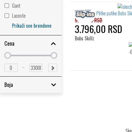
Gant
Lacoste
9.490,00 RSD
Prikaži sve brendove
3.796,00 RSD
Bobs Skillz
Cena
Minimum
Minimum
price
price
Minimum
Maximum
-
SUBMIT
price
price
RANGE
Boja
Skec