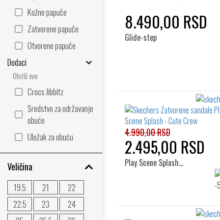
Kožne papuče
8.490,00 RSD
Zatvorene papuče
Glide-step
Otvorene papuče
Dodaci
Obriši sve
Crocs Jibbitz
Sredstvo za održavanje
obuće
4.990,00 RSD
Uložak za obuću
2.495,00 RSD
Play Scene Splash…
Veličina
19.5
21
22
22.5
23
24