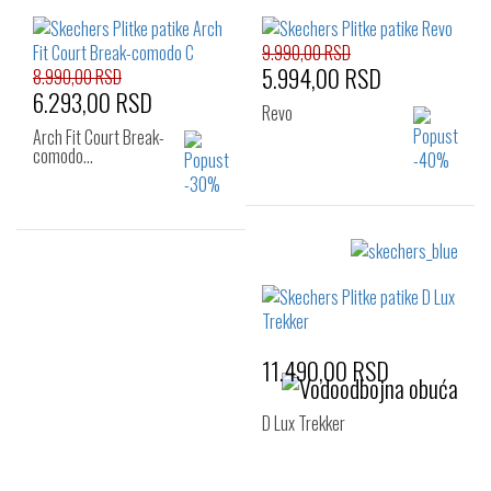
9.990,00 RSD
5.994,00 RSD
8.990,00 RSD
6.293,00 RSD
Revo
Arch Fit Court Break-
comodo…
Izaberi željeni broj:
Izaberi željeni broj:
42
42.5
43
41
44
45
44
45
46
46
47.5
11.490,00 RSD
D Lux Trekker