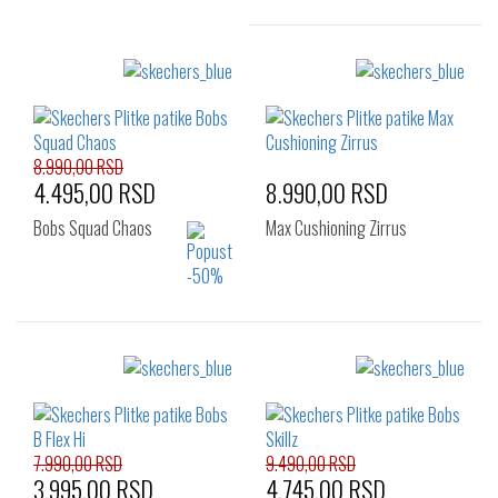
Izaberi željeni broj:
41
42
43
44
45
46
47.5
48.5
8.990,00 RSD
4.495,00 RSD
8.990,00 RSD
Bobs Squad Chaos
Max Cushioning Zirrus
Izaberi željeni broj:
Izaberi željeni broj:
40
41
42
41
42
43
42.5
46
48.5
44
45
46
7.990,00 RSD
9.490,00 RSD
3.995,00 RSD
4.745,00 RSD