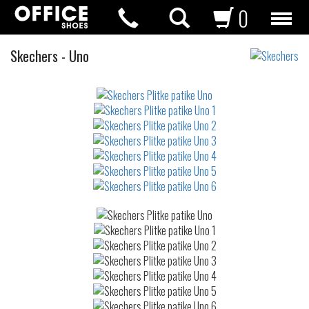
0
Plitke
Skechers
-
Uno
patike
Not
waterproof
or
waterrepellent