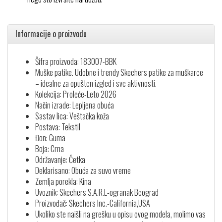
Informacije o proizvodu
Šifra proizvoda: 183007-BBK
Muške patike. Udobne i trendy Skechers patike za muškarce
– idealne za opušten izgled i sve aktivnosti.
Kolekcija: Proleće-Leto 2026
Način izrade: Lepljena obuća
Sastav lica: Veštačka koža
Postava: Tekstil
Đon: Guma
Boja: Crna
Održavanje: Četka
Deklarisano: Obuća za suvo vreme
Zemlja porekla: Kina
Uvoznik: Skechers S.A.R.L-ogranak Beograd
Proizvođač: Skechers Inc.-California,USA
Ukoliko ste naišli na grešku u opisu ovog modela, molimo vas