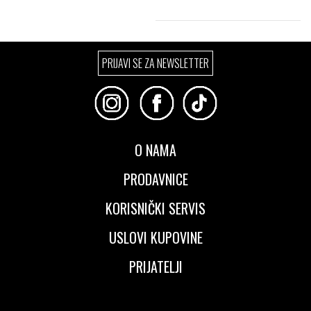
Izaberi željeni broj:
PRIJAVI SE ZA NEWSLETTER
41
42
42.5
43
44
45
46
47.5
48.5
O NAMA
PRODAVNICE
KORISNIČKI SERVIS
USLOVI KUPOVINE
PRIJATELJI