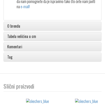
da nam pomognete da je ispravimo tako što ćete nam javiti
na
e-mail!
O brendu
Tabela veličina u cm
Komentari
Tag
Slični proizvodi