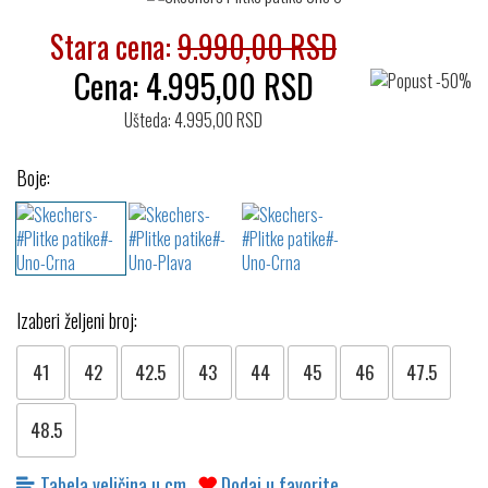
Stara cena:
9.990,00 RSD
Cena:
4.995,00
RSD
Ušteda: 4.995,00 RSD
Boje:
Izaberi željeni broj:
41
42
42.5
43
44
45
46
47.5
48.5
Tabela veličina u cm
Dodaj u favorite