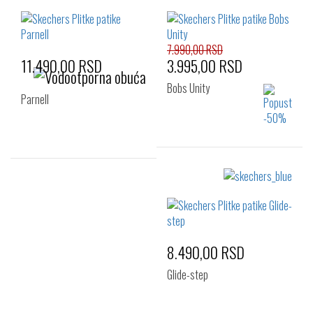
41
42
42.5
41
42
42.5
43
44
45
43
44
45
46
47.5
48.5
46
47.5
48.5
7.990,00 RSD
11.490,00 RSD
3.995,00 RSD
Bobs Unity
Parnell
Izaberi željeni broj:
41
47.5
48.5
Izaberi željeni broj:
41
42
43
44
45
46
47.5
48.5
8.490,00 RSD
Glide-step