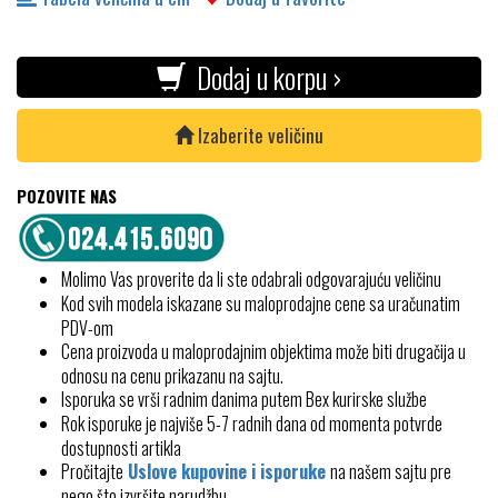
Dodaj u korpu ›
Izaberite veličinu
POZOVITE NAS
Molimo Vas proverite da li ste odabrali odgovarajuću veličinu
Kod svih modela iskazane su maloprodajne cene sa uračunatim
PDV-om
Cena proizvoda u maloprodajnim objektima može biti drugačija u
odnosu na cenu prikazanu na sajtu.
Isporuka se vrši radnim danima putem Bex kurirske službe
Rok isporuke je najviše 5-7 radnih dana od momenta potvrde
dostupnosti artikla
Pročitajte
Uslove kupovine i isporuke
na našem sajtu pre
nego što izvršite narudžbu.