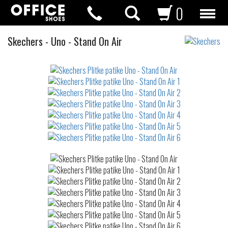
0
Plitke
Skechers
-
Uno - Stand On Air
patike
Not
waterproof
or
waterrepellent