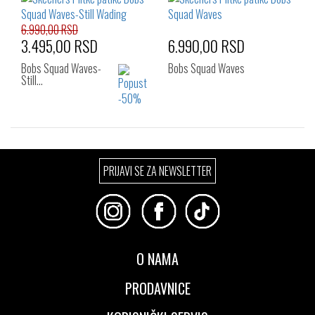
6.990,00 RSD
3.495,00 RSD
6.990,00 RSD
Bobs Squad Waves-
Bobs Squad Waves
Still…
Izaberi željeni broj:
Izaberi željeni broj:
PRIJAVI SE ZA NEWSLETTER
36
37
37.5
36
37
37.5
38
38.5
39
38
38.5
39
40
41
39.5
40
41
O NAMA
PRODAVNICE