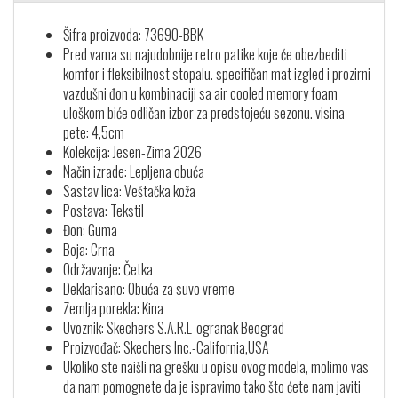
Šifra proizvoda: 73690-BBK
Pred vama su najudobnije retro patike koje će obezbediti
komfor i fleksibilnost stopalu. specifičan mat izgled i prozirni
vazdušni đon u kombinaciji sa air cooled memory foam
uloškom biće odličan izbor za predstojeću sezonu. visina
pete: 4,5cm
Kolekcija: Jesen-Zima 2026
Način izrade: Lepljena obuća
Sastav lica: Veštačka koža
Postava: Tekstil
Đon: Guma
Boja: Crna
Održavanje: Četka
Deklarisano: Obuća za suvo vreme
Zemlja porekla: Kina
Uvoznik: Skechers S.A.R.L-ogranak Beograd
Proizvođač: Skechers Inc.-California,USA
Ukoliko ste naišli na grešku u opisu ovog modela, molimo vas
da nam pomognete da je ispravimo tako što ćete nam javiti