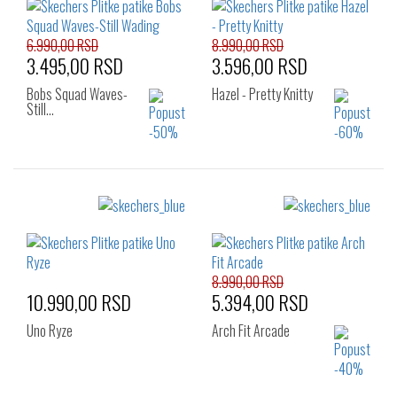
6.990,00 RSD
8.990,00 RSD
3.495,00 RSD
3.596,00 RSD
Bobs Squad Waves-
Hazel - Pretty Knitty
Still…
Izaberi željeni broj:
Izaberi željeni broj:
36
37
37.5
36
37
37.5
38
38.5
39
38
38.5
39
39.5
40
39.5
40
41
8.990,00 RSD
10.990,00 RSD
5.394,00 RSD
Uno Ryze
Arch Fit Arcade