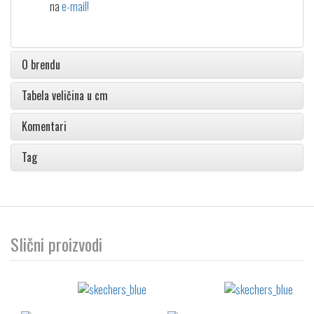
na
e-mail!
O brendu
Tabela veličina u cm
Komentari
Tag
Slični proizvodi