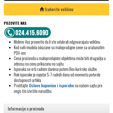
Izaberite veličinu
POZOVITE NAS
Molimo Vas proverite da li ste odabrali odgovarajuću veličinu
Kod svih modela iskazane su maloprodajne cene sa uračunatim
PDV-om
Cena proizvoda u maloprodajnim objektima može biti drugačija u
odnosu na cenu prikazanu na sajtu.
Isporuka se vrši radnim danima putem Bex kurirske službe
Rok isporuke je najviše 5-7 radnih dana od momenta potvrde
dostupnosti artikla
Pročitajte
Uslove kupovine i isporuke
na našem sajtu pre
nego što izvršite narudžbu.
Informacije o proizvodu