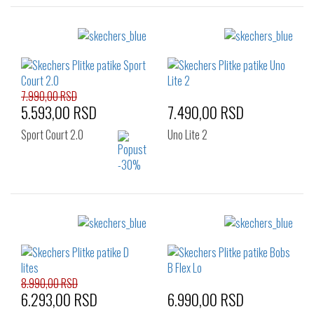
Izaberi željeni broj:
Izaberi željeni broj:
36
37
38
36
37
38
38.5
39
40
39
39.5
40
41
41
7.990,00 RSD
5.593,00 RSD
7.490,00 RSD
Sport Court 2.0
Uno Lite 2
Izaberi željeni broj:
Izaberi željeni broj:
36
38
39
36
37
37.5
40
38
38.5
39
39.5
40
41
8.990,00 RSD
6.293,00 RSD
6.990,00 RSD