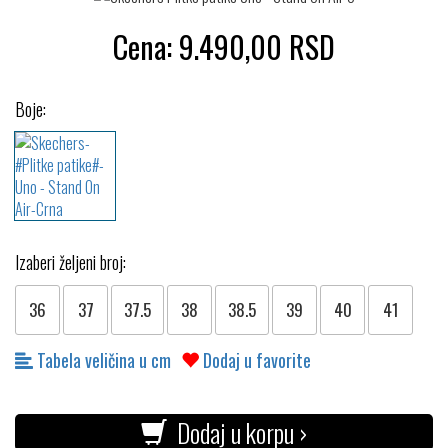
Cena:
9.490,00
RSD
Boje:
Izaberi željeni broj:
36
37
37.5
38
38.5
39
40
41
Tabela veličina u cm
Dodaj u favorite
Dodaj u korpu ›