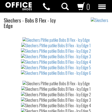
0
Plitke
Skechers
-
Bobs B Flex - Icy
patike
Edge
Not
waterproof
or
waterrepellent