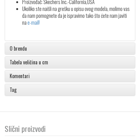
Proizvođač: Skechers Inc.-California,USA
Ukoliko ste naišli na grešku u opisu ovog modela, molimo vas
da nam pomognete da je ispravimo tako što ćete nam javiti
na
e-mail!
O brendu
Tabela veličina u cm
Komentari
Tag
Slični proizvodi