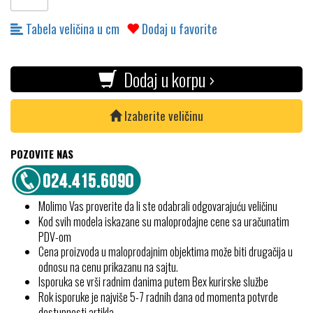
Tabela veličina u cm
Dodaj u favorite
Dodaj u korpu ›
Izaberite veličinu
POZOVITE NAS
Molimo Vas proverite da li ste odabrali odgovarajuću veličinu
Kod svih modela iskazane su maloprodajne cene sa uračunatim
PDV-om
Cena proizvoda u maloprodajnim objektima može biti drugačija u
odnosu na cenu prikazanu na sajtu.
Isporuka se vrši radnim danima putem Bex kurirske službe
Rok isporuke je najviše 5-7 radnih dana od momenta potvrde
dostupnosti artikla