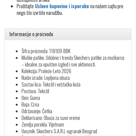
Pročitajte
Uslove kupovine i isporuke
na našem sajtu pre
nego što izvršite narudžbu.
Informacije o proizvodu
Šifra proizvoda: 118109-BBK
Muške patike. Udobne i trendy Skechers patike za muškarce
– idealne za opušten izgled i sve aktivnosti.
Kolekcija: Proleće-Leto 2026
Način izrade: Lepljena obuća
Sastav lica: Tekstil i veštačka koža
Postava: Tekstil
Đon: Guma
Boja: Crna
Održavanje: Četka
Deklarisano: Obuća za suvo vreme
Zemlja porekla: Vijetnam
Uvoznik: Skechers S.A.R.L-ogranak Beograd