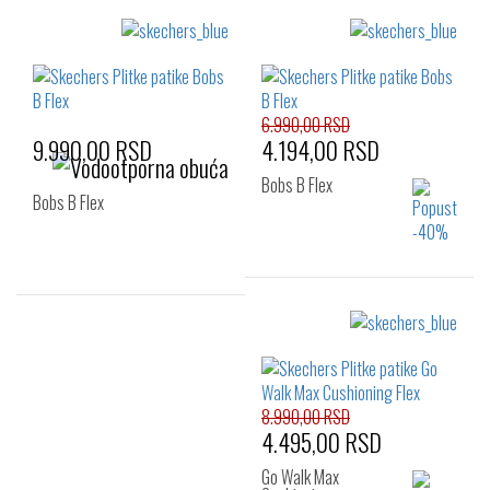
6.990,00 RSD
9.990,00 RSD
4.194,00 RSD
Bobs B Flex
Bobs B Flex
Izaberi željeni broj:
Izaberi željeni broj:
41
42
42.5
41
42
42.5
43
44
46
43
44
45
47.5
8.990,00 RSD
46
47.5
48.5
4.495,00 RSD
Go Walk Max