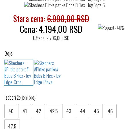
Stara cena:
6.990,00 RSD
Cena:
4.194,00
RSD
Ušteda: 2.796,00 RSD
Boje:
Izaberi željeni broj:
40
41
42
42.5
43
44
45
46
47.5