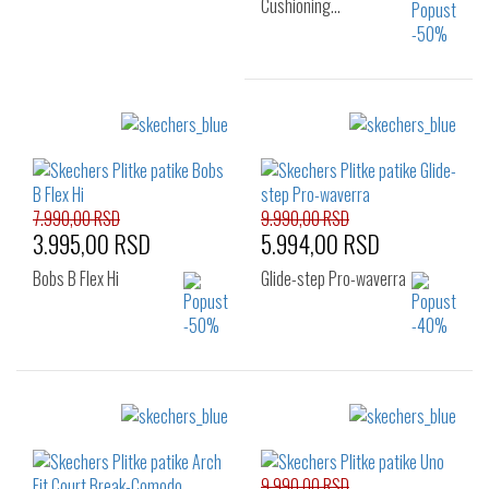
Cushioning…
Izaberi željeni broj:
41
42
42.5
43
44
45
46
47
48
7.990,00 RSD
9.990,00 RSD
3.995,00 RSD
5.994,00 RSD
Bobs B Flex Hi
Glide-step Pro-waverra
Izaberi željeni broj:
Izaberi željeni broj:
42
42.5
43
40
41
42
44
45
46
9.990,00 RSD
42.5
43
44