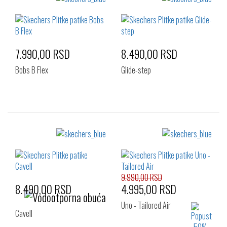
Izaberi željeni broj:
41
42
43
44
46
47
48
7.990,00 RSD
8.490,00 RSD
Bobs B Flex
Glide-step
Izaberi željeni broj:
Izaberi željeni broj:
41
42
42.5
41
42
42.5
43
44
45
43
44
45
46
47.5
48.5
46
47.5
48.5
9.990,00 RSD
8.490,00 RSD
4.995,00 RSD
Uno - Tailored Air
Cavell