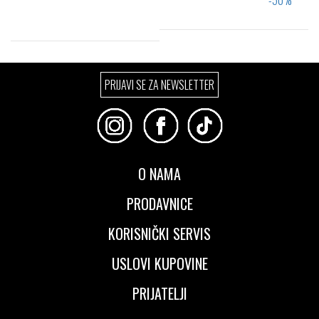
Izaberi željeni broj:
Izaberi željeni broj:
41
42
42.5
PRIJAVI SE ZA NEWSLETTER
41
42
42.5
43
44
45
43
44
45
46
47.5
48.5
46
47.5
48.5
O NAMA
PRODAVNICE
KORISNIČKI SERVIS
USLOVI KUPOVINE
PRIJATELJI