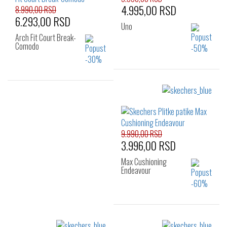
4.995,00 RSD
47.5
48.5
8.990,00 RSD
45
46
47.5
6.293,00 RSD
48.5
Uno
Arch Fit Court Break-
Comodo
Izaberi željeni broj:
Izaberi željeni broj:
41
42
42.5
42
42.5
43
43
44
45
45
46
47.5
9.990,00 RSD
3.996,00 RSD
Max Cushioning
Endeavour