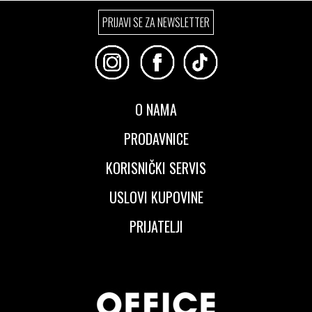
Izaberi željeni broj:
PRIJAVI SE ZA NEWSLETTER
40
41
42
42.5
43
44
45
46
47.5
48.5
O NAMA
PRODAVNICE
KORISNIČKI SERVIS
USLOVI KUPOVINE
PRIJATELJI