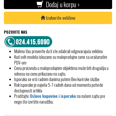
Dodaj u korpu ›
Izaberite veličinu
POZOVITE NAS
Molimo Vas proverite da li ste odabrali odgovarajuću veličinu
Kod svih modela iskazane su maloprodajne cene sa uračunatim
PDV-om
Cena proizvoda u maloprodajnim objektima može biti drugačija u
odnosu na cenu prikazanu na sajtu.
Isporuka se vrši radnim danima putem Bex kurirske službe
Rok isporuke je najviše 5-7 radnih dana od momenta potvrde
dostupnosti artikla
Pročitajte
Uslove kupovine i isporuke
na našem sajtu pre
nego što izvršite narudžbu.