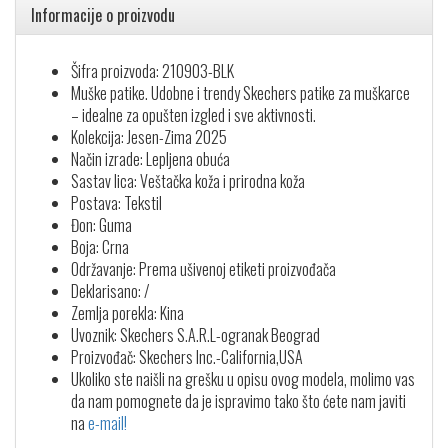
Informacije o proizvodu
Šifra proizvoda: 210903-BLK
Muške patike. Udobne i trendy Skechers patike za muškarce
– idealne za opušten izgled i sve aktivnosti.
Kolekcija: Jesen-Zima 2025
Način izrade: Lepljena obuća
Sastav lica: Veštačka koža i prirodna koža
Postava: Tekstil
Đon: Guma
Boja: Crna
Održavanje: Prema ušivenoj etiketi proizvođača
Deklarisano: /
Zemlja porekla: Kina
Uvoznik: Skechers S.A.R.L-ogranak Beograd
Proizvođač: Skechers Inc.-California,USA
Ukoliko ste naišli na grešku u opisu ovog modela, molimo vas
da nam pomognete da je ispravimo tako što ćete nam javiti
na
e-mail!