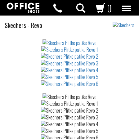
0
Plitke
Skechers
-
Revo
patike
Not
waterproof
or
waterrepellent