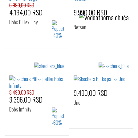
6.990,00 RSD
4.194,00 RSD
9.990,00 RSD
Bobs B Flex - Icy…
Netson
Izaberi željeni broj:
Izaberi željeni broj:
40
41
42
41
42
42.5
42.5
43
44
43
44
45
45
46
47.5
9.490,00 RSD
46
47.5
48.5
8.490,00 RSD
3.396,00 RSD
Uno
Bobs Infinity