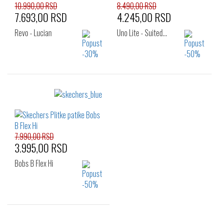
10.990,00 RSD
8.490,00 RSD
7.693,00 RSD
4.245,00 RSD
Revo - Lucian
Uno Lite - Suited…
Izaberi željeni broj:
Izaberi željeni broj:
43
45
40
41
42
42.5
43
44
7.990,00 RSD
45
46
47.5
3.995,00 RSD
48.5
Bobs B Flex Hi