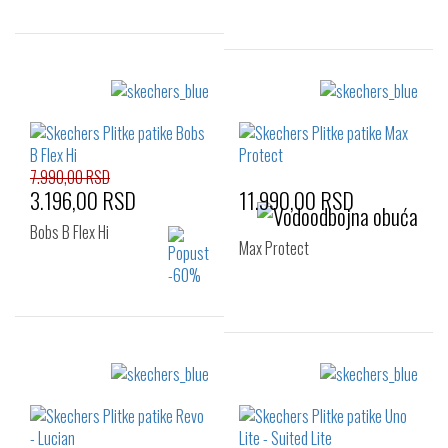
Izaberi željeni broj:
Izaberi željeni broj:
41
42
42.5
41
42
42.5
43
44
46
43
44
45
47.5
46
47.5
48.5
7.990,00 RSD
3.196,00 RSD
11.990,00 RSD
Bobs B Flex Hi
Max Protect
Izaberi željeni broj:
Izaberi željeni broj:
41
42
42.5
41
43
45
43
44
45
46
47.5
48.5