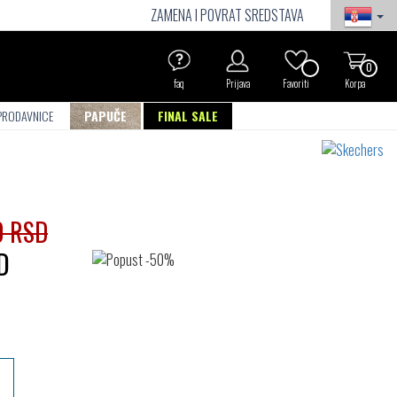
ZAMENA I POVRAT SREDSTAVA
0
faq
Prijava
Favoriti
Korpa
PRODAVNICE
PAPUČE
FINAL SALE
0 RSD
D