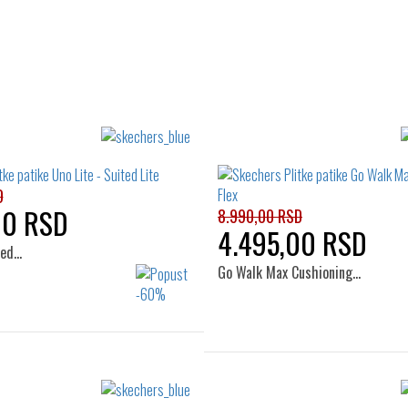
D
00 RSD
8.990,00 RSD
4.495,00 RSD
ted…
Go Walk Max Cushioning…
Izaberi željeni broj:
Izaberi željeni broj:
41
42
42.5
43