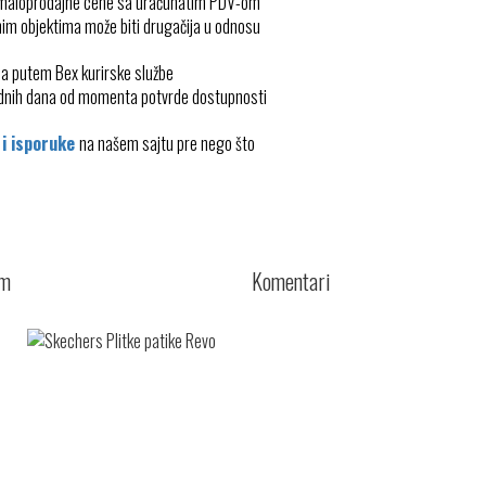
 maloprodajne cene sa uračunatim PDV-om
im objektima može biti drugačija u odnosu
ma putem Bex kurirske službe
radnih dana od momenta potvrde dostupnosti
 i isporuke
na našem sajtu pre nego što
cm
Komentari