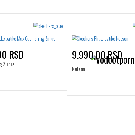
00 RSD
9.990,00 RSD
g Zirrus
Netson
Izaberi željeni broj:
Izaberi željeni broj:
42
43
44
45
41
42
42.5
43
46
45
46
47.5