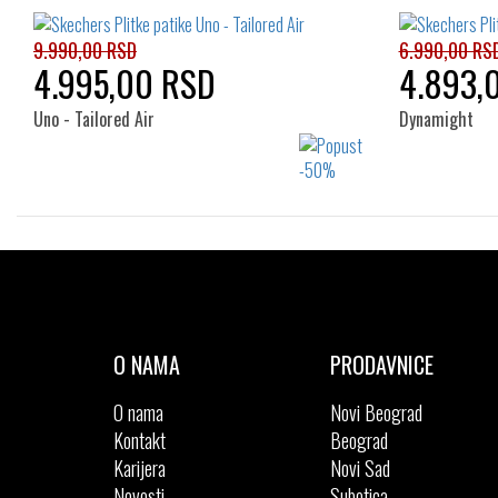
44
9.990,00 RSD
6.990,00 RS
4.995,00 RSD
4.893,
Uno - Tailored Air
Dynamight
Izaberi željeni broj:
41
42
42.5
43
44
40
45
46
47.5
48.5
44
O NAMA
PRODAVNICE
O nama
Novi Beograd
Kontakt
Beograd
Karijera
Novi Sad
Novosti
Subotica