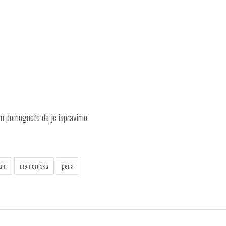
am pomognete da je ispravimo
oam
memorijska
pena