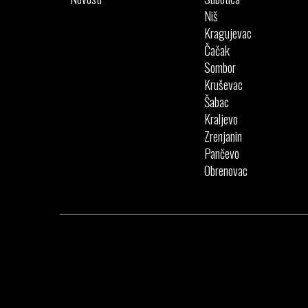
Niš
Kragujevac
Čačak
Sombor
Kruševac
Šabac
Kraljevo
Zrenjanin
Pančevo
Obrenovac