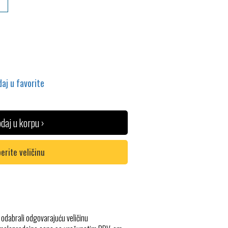
aj u favorite
daj u korpu ›
erite veličinu
 odabrali odgovarajuću veličinu