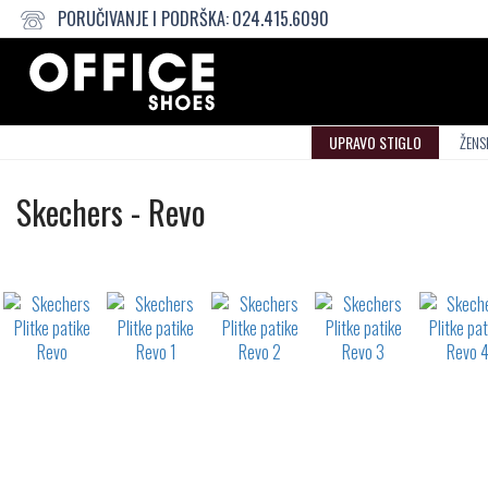
PORUČIVANJE I PODRŠKA:
024.415.6090
UPRAVO STIGLO
ŽENS
Plitke
Skechers
-
Revo
patike
Not
waterproof
or
waterrepellent