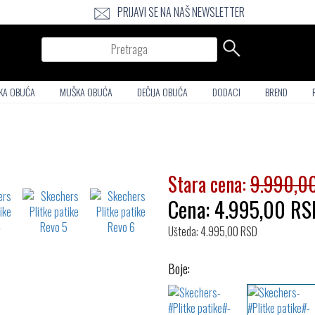
PRIJAVI SE NA NAŠ NEWSLETTER
Pretraga
KA OBUĆA
MUŠKA OBUĆA
DEČIJA OBUĆA
DODACI
BREND
Stara cena:
9.990,0
Cena:
4.995,00
RS
Ušteda: 4.995,00 RSD
Boje: