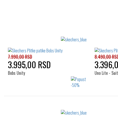
7.990,00 RSD
8.490,00 RS
3.995,00 RSD
3.396,
Bobs Unity
Uno Lite - Sui
Izaberi željeni broj:
41
47.5
48.5
40