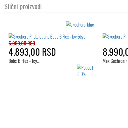
Slični proizvodi
6.990,00 RSD
4.893,00 RSD
8.990,
Bobs B Flex - Icy…
Max Cushionin
Izaberi željeni broj:
41
42
42.5
43
44
41
45
46
47.5
48.5