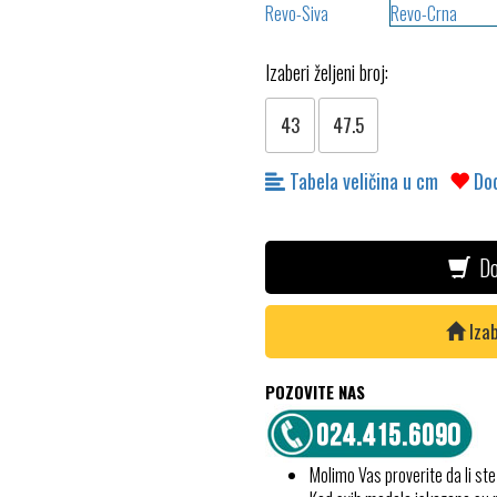
Izaberi željeni broj:
43
47.5
Tabela veličina u cm
Dod
Do
Izab
POZOVITE NAS
Molimo Vas proverite da li ste