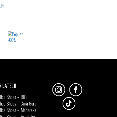
42
42.5
43
45
44
48
44
48.5
RIJATELJI
fice Shoes – BiH
fice Shoes – Crna Gora
fice Shoes – Mađarska
fice Shoes – Hrvatska