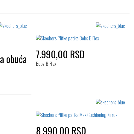
7.990,00 RSD
Bobs B Flex
Izaberi željeni broj:
41
42
42.5
43
44
44
45
46
47.5
48.5
48.5
8.990,00 RSD