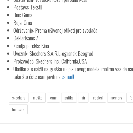
Postava: Tekstil
Đon: Guma
Boja: Crna
Održavanje: Prema ušivenoj etiketi proizvođača
Deklarisano: /
Zemlja porekla: Kina
Uvoznik: Skechers S.A.R.L-ogranak Beograd
Proizvođač: Skechers Inc.-California,USA
Ukoliko ste naišli na grešku u opisu ovog modela, molimo vas da n
tako što ćete nam javiti na
e-mail!
skechers
muške
crne
patike
air
cooled
memory
f
finalsale