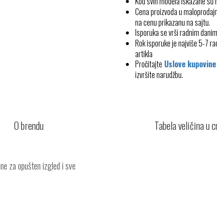
Kod svih modela iskazane su
Cena proizvoda u maloprodajn
na cenu prikazanu na sajtu.
Isporuka se vrši radnim dani
Rok isporuke je najviše 5-7 
artikla
Pročitajte
Uslove kupovine
izvršite narudžbu.
O brendu
Tabela veličina u 
ne za opušten izgled i sve