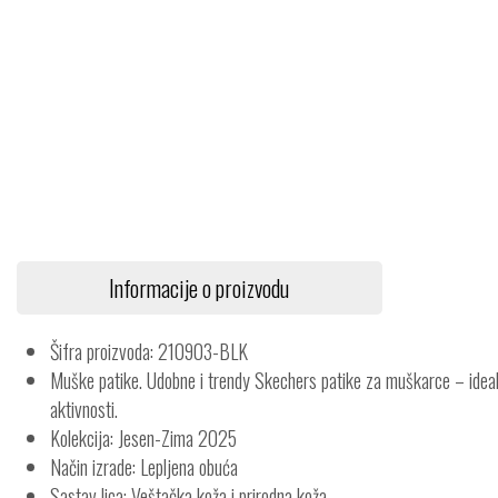
Informacije o proizvodu
Šifra proizvoda: 210903-BLK
Muške patike. Udobne i trendy Skechers patike za muškarce – ideal
aktivnosti.
Kolekcija: Jesen-Zima 2025
Način izrade: Lepljena obuća
Sastav lica: Veštačka koža i prirodna koža