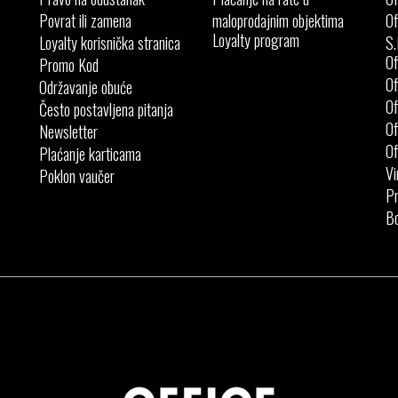
Povrat ili zamena
maloprodajnim objektima
Of
Loyalty program
Loyalty korisnička stranica
S.
Of
Promo Kod
Of
Održavanje obuće
Of
Često postavljena pitanja
Of
Newsletter
Of
Plaćanje karticama
Vi
Poklon vaučer
Pr
Bo