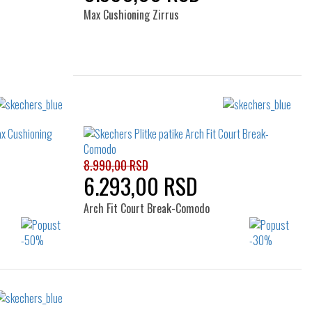
Max Cushioning Zirrus
Izaberi željeni broj:
41
42
43
44
45
46
8.990,00 RSD
6.293,00 RSD
Arch Fit Court Break-Comodo
Izaberi željeni broj: