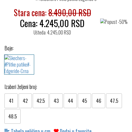
Stara cena:
8.490,00 RSD
Cena:
4.245,00
RSD
Ušteda: 4.245,00 RSD
Boje:
Izaberi željeni broj:
41
42
42.5
43
44
45
46
47.5
48.5
Tabela veličina u cm
Dodaj u favorite