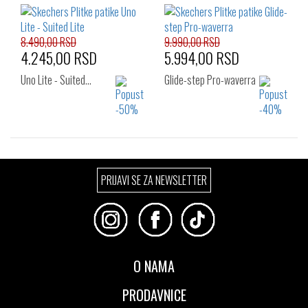
41
42
43
41
42
42.5
44
45
46
43
44
45
46
8.490,00 RSD
9.990,00 RSD
4.245,00 RSD
5.994,00 RSD
Uno Lite - Suited…
Glide-step Pro-waverra
Izaberi željeni broj:
Izaberi željeni broj:
PRIJAVI SE ZA NEWSLETTER
40
41
42
41
42
42.5
42.5
43
44
43
44
45
45
46
47.5
46
47.5
48.5
O NAMA
PRODAVNICE