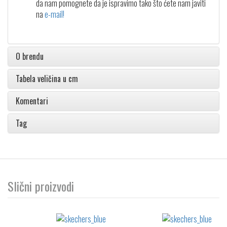
da nam pomognete da je ispravimo tako što ćete nam javiti
na
e-mail!
O brendu
Tabela veličina u cm
Komentari
Tag
Slični proizvodi