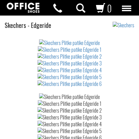
0
Plitke
Skechers
-
Edgeride
patike
Not
waterproof
or
waterrepellent