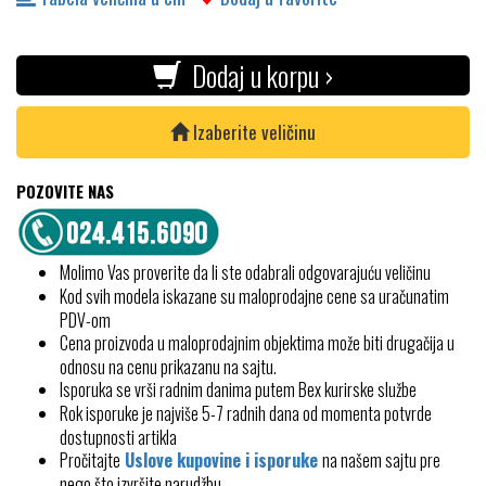
Dodaj u korpu ›
Izaberite veličinu
POZOVITE NAS
Molimo Vas proverite da li ste odabrali odgovarajuću veličinu
Kod svih modela iskazane su maloprodajne cene sa uračunatim
PDV-om
Cena proizvoda u maloprodajnim objektima može biti drugačija u
odnosu na cenu prikazanu na sajtu.
Isporuka se vrši radnim danima putem Bex kurirske službe
Rok isporuke je najviše 5-7 radnih dana od momenta potvrde
dostupnosti artikla
Pročitajte
Uslove kupovine i isporuke
na našem sajtu pre
nego što izvršite narudžbu.