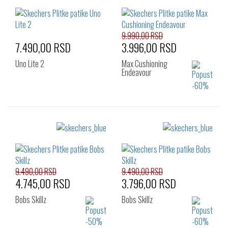
9.990,00 RSD
7.490,00 RSD
3.996,00 RSD
Uno Lite 2
Max Cushioning
Endeavour
Izaberi željeni broj:
Izaberi željeni broj:
41
42
42.5
41
42
43
43
44
45
44
46
47
46
47.5
48.5
48
9.490,00 RSD
9.490,00 RSD
4.745,00 RSD
3.796,00 RSD
Bobs Skillz
Bobs Skillz