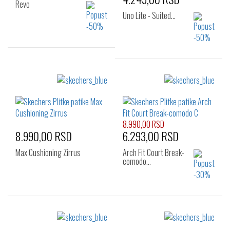
Revo
Uno Lite - Suited…
Izaberi željeni broj:
43
47.5
Izaberi željeni broj:
40
41
42
42.5
43
44
8.990,00 RSD
45
46
47.5
8.990,00 RSD
6.293,00 RSD
48.5
Max Cushioning Zirrus
Arch Fit Court Break-
comodo…
Izaberi željeni broj:
Izaberi željeni broj: