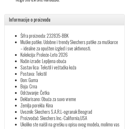
Informacije o proizvodu
Šifra proizvoda: 232835-BBK
Muške patike. Udobne i trendy Skechers patike za muškarce
– idealne za opušten izgled i sve aktivnosti.
Kolekcija: Proleće-Leto 2026
Način izrade: Lepljena obuća
Sastav lica: Tekstil i veštačka koža
Postava: Tekstil
Đon: Guma
Boja: Crna
Održavanje: Četka
Deklarisano: Obuća za suvo vreme
Zemlja porekla: Kina
Uvoznik: Skechers S.A.R.L-ogranak Beograd
Proizvođač: Skechers Inc.-California,USA
Ukoliko ste naišli na grešku u opisu ovog modela, molimo vas