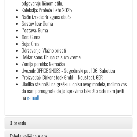
odgovaraju ličnom stilu.
Kolekcija: Proleće-Leto 2025
Način izrade: Brizgana obuća
Sastav lica: Guma
Postava: Guma
Đon: Guma
Boja: Crna
Održavanje: Vlažno brisati
Deklarisano: Obuća za suvo vreme
Zemlja porekla: Nemačka
Uvoznik: OFFICE SHOES - Segedinski put 106, Subotica
Proizvođač: Birkenstock GmbH - Neustadt, GER
Ukoliko ste naišli na grešku u opisu ovog modela, molimo vas
da nam pomognete da je ispravimo tako što ćete nam javiti
na
e-mail!
O brendu
Tabela veličina u cm