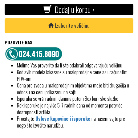
Dodaj u korpu ›
Izaberite veličinu
POZOVITE NAS
Molimo Vas proverite da li ste odabrali odgovarajuću veličinu
Kod svih modela iskazane su maloprodajne cene sa uračunatim
PDV-om
Cena proizvoda u maloprodajnim objektima može biti drugačija u
odnosu na cenu prikazanu na sajtu.
Isporuka se vrši radnim danima putem Bex kurirske službe
Rok isporuke je najviše 5-7 radnih dana od momenta potvrde
dostupnosti artikla
Pročitajte
Uslove kupovine i isporuke
na našem sajtu pre
nego što izvršite narudžbu.