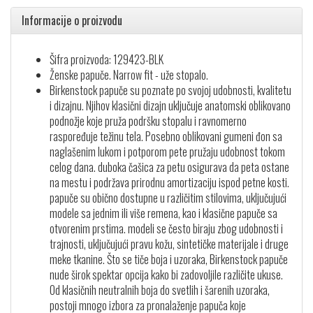
Informacije o proizvodu
Šifra proizvoda: 129423-BLK
Ženske papuče. Narrow fit - uže stopalo.
Birkenstock papuče su poznate po svojoj udobnosti, kvalitetu
i dizajnu. Njihov klasični dizajn uključuje anatomski oblikovano
podnožje koje pruža podršku stopalu i ravnomerno
raspoređuje težinu tela. Posebno oblikovani gumeni đon sa
naglašenim lukom i potporom pete pružaju udobnost tokom
celog dana. duboka čašica za petu osigurava da peta ostane
na mestu i podržava prirodnu amortizaciju ispod petne kosti.
papuče su obično dostupne u različitim stilovima, uključujući
modele sa jednim ili više remena, kao i klasične papuče sa
otvorenim prstima. modeli se često biraju zbog udobnosti i
trajnosti, uključujući pravu kožu, sintetičke materijale i druge
meke tkanine. Što se tiče boja i uzoraka, Birkenstock papuče
nude širok spektar opcija kako bi zadovoljile različite ukuse.
Od klasičnih neutralnih boja do svetlih i šarenih uzoraka,
postoji mnogo izbora za pronalaženje papuča koje