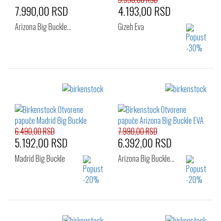
7.990,00 RSD
4.193,00 RSD
Arizona Big Buckle…
Gizeh Eva
Izaberi željeni broj:
Izaberi željeni broj:
39
36
37
38
39
40
41
42
6.490,00 RSD
7.990,00 RSD
5.192,00 RSD
6.392,00 RSD
Madrid Big Buckle
Arizona Big Buckle…