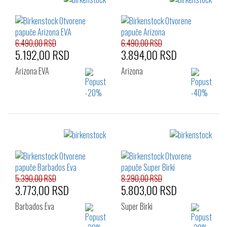
Izaberi željeni broj:
Izaberi željeni broj:
36
37
38
36
37
38
39
40
41
39
40
41
6.490,00 RSD
6.490,00 RSD
5.192,00 RSD
3.894,00 RSD
Arizona EVA
Arizona
Izaberi željeni broj:
Izaberi željeni broj:
36
37
38
35
36
37
39
40
41
38
5.390,00 RSD
8.290,00 RSD
3.773,00 RSD
5.803,00 RSD
Barbados Eva
Super Birki