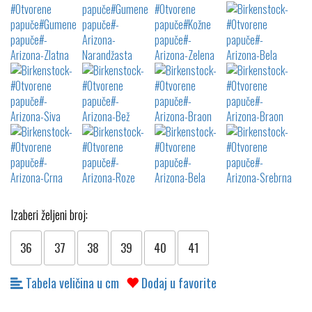
Izaberi željeni broj:
36
37
38
39
40
41
Tabela veličina u cm
Dodaj u favorite