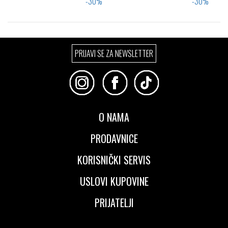
Izaberi željeni broj:
Izaberi željeni broj:
PRIJAVI SE ZA NEWSLETTER
36
37
39
38
O NAMA
PRODAVNICE
KORISNIČKI SERVIS
USLOVI KUPOVINE
PRIJATELJI