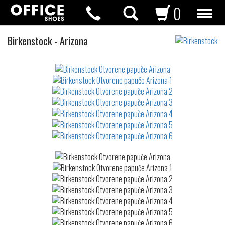
0
Otvorene
Birkenstock
-
Arizona
papuče
Not
waterproof
or
waterrepellent