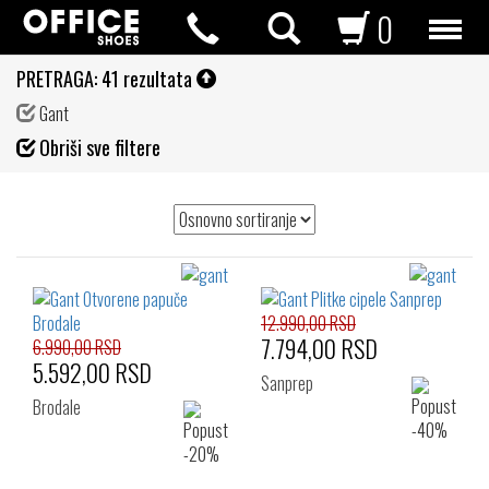
0
PRETRAGA:
41 rezultata
Gant
Fil
Obriši sve filtere
de
12.990,00 RSD
7.794,00 RSD
6.990,00 RSD
5.592,00 RSD
Sanprep
Brodale