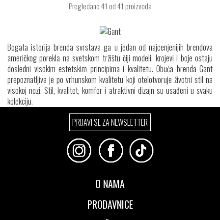
Pregledano
41
od 41 proizvoda
Bogata istorija brenda svrstava ga u jedan od najcenjenijih brendova
američkog porekla na svetskom tržištu čiji modeli, krojevi i boje ostaju
dosledni visokim estetskim principima i kvalitetu. Obuća brenda Gant
prepoznatljiva je po vrhunskom kvalitetu koji otelotvoruje životni stil na
visokoj nozi. Stil, kvalitet, komfor i atraktivni dizajn su usađeni u svaku
kolekciju.
PRIJAVI SE ZA NEWSLETTER
O NAMA
PRODAVNICE