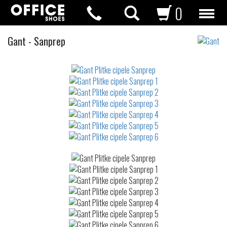
0
Plitke
Gant
-
Sanprep
cipele
Not
waterproof
or
waterrepellent