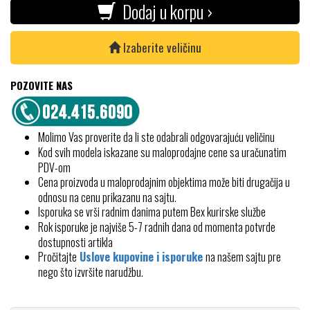
Dodaj u korpu ›
Izaberite veličinu
POZOVITE NAS
Molimo Vas proverite da li ste odabrali odgovarajuću veličinu
Kod svih modela iskazane su maloprodajne cene sa uračunatim
PDV-om
Cena proizvoda u maloprodajnim objektima može biti drugačija u
odnosu na cenu prikazanu na sajtu.
Isporuka se vrši radnim danima putem Bex kurirske službe
Rok isporuke je najviše 5-7 radnih dana od momenta potvrde
dostupnosti artikla
Pročitajte
Uslove kupovine i isporuke
na našem sajtu pre
nego što izvršite narudžbu.