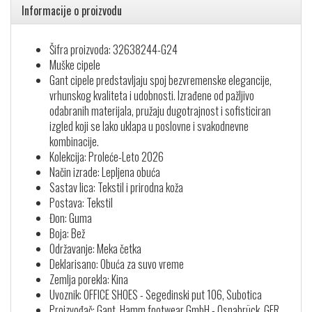
Informacije o proizvodu
Šifra proizvoda: 32638244-G24
Muške cipele
Gant cipele predstavljaju spoj bezvremenske elegancije,
vrhunskog kvaliteta i udobnosti. Izrađene od pažljivo
odabranih materijala, pružaju dugotrajnost i sofisticiran
izgled koji se lako uklapa u poslovne i svakodnevne
kombinacije.
Kolekcija: Proleće-Leto 2026
Način izrade: Lepljena obuća
Sastav lica: Tekstil i prirodna koža
Postava: Tekstil
Đon: Guma
Boja: Bež
Održavanje: Meka četka
Deklarisano: Obuća za suvo vreme
Zemlja porekla: Kina
Uvoznik: OFFICE SHOES - Segedinski put 106, Subotica
Proizvođač: Gant, Hamm footwear GmbH - Osnabrück, GER