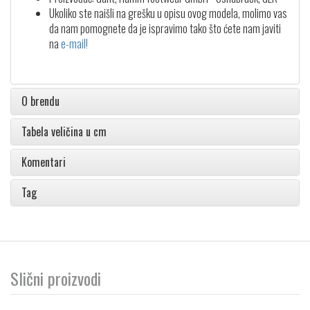
Ukoliko ste naišli na grešku u opisu ovog modela, molimo vas
da nam pomognete da je ispravimo tako što ćete nam javiti
na
e-mail!
O brendu
Tabela veličina u cm
Komentari
Tag
Slični proizvodi