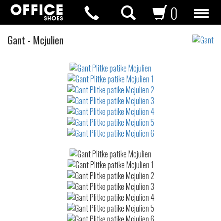
0
Plitke
Gant
-
Mcjulien
patike
Not
waterproof
or
waterrepellent