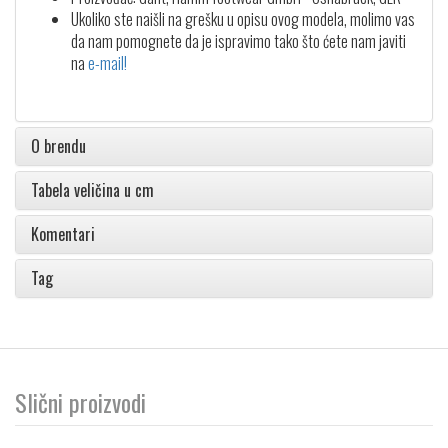
Ukoliko ste naišli na grešku u opisu ovog modela, molimo vas
da nam pomognete da je ispravimo tako što ćete nam javiti
na
e-mail!
O brendu
Tabela veličina u cm
Komentari
Tag
Slični proizvodi