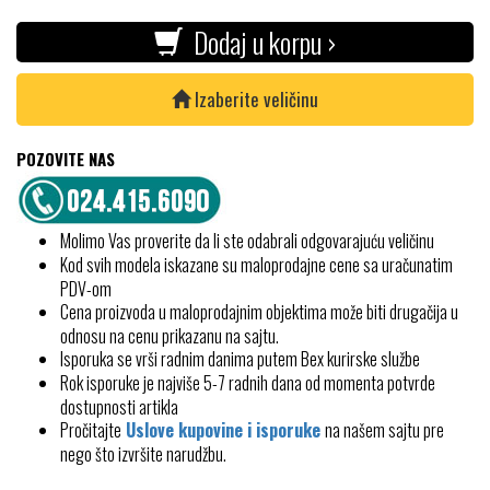
Dodaj u korpu ›
Izaberite veličinu
POZOVITE NAS
Molimo Vas proverite da li ste odabrali odgovarajuću veličinu
Kod svih modela iskazane su maloprodajne cene sa uračunatim
PDV-om
Cena proizvoda u maloprodajnim objektima može biti drugačija u
odnosu na cenu prikazanu na sajtu.
Isporuka se vrši radnim danima putem Bex kurirske službe
Rok isporuke je najviše 5-7 radnih dana od momenta potvrde
dostupnosti artikla
Pročitajte
Uslove kupovine i isporuke
na našem sajtu pre
nego što izvršite narudžbu.