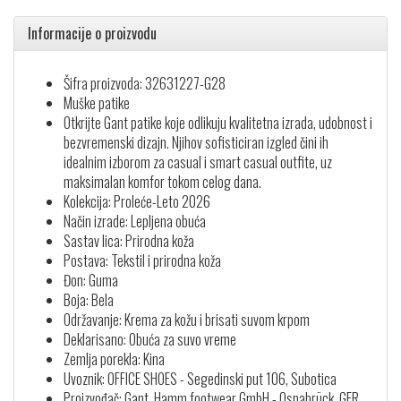
Informacije o proizvodu
Šifra proizvoda: 32631227-G28
Muške patike
Otkrijte Gant patike koje odlikuju kvalitetna izrada, udobnost i
bezvremenski dizajn. Njihov sofisticiran izgled čini ih
idealnim izborom za casual i smart casual outfite, uz
maksimalan komfor tokom celog dana.
Kolekcija: Proleće-Leto 2026
Način izrade: Lepljena obuća
Sastav lica: Prirodna koža
Postava: Tekstil i prirodna koža
Đon: Guma
Boja: Bela
Održavanje: Krema za kožu i brisati suvom krpom
Deklarisano: Obuća za suvo vreme
Zemlja porekla: Kina
Uvoznik: OFFICE SHOES - Segedinski put 106, Subotica
Proizvođač: Gant, Hamm footwear GmbH - Osnabrück, GER