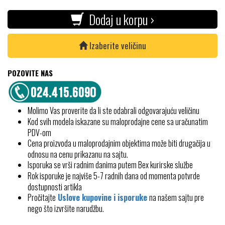
Dodaj u korpu ›
Izaberite veličinu
POZOVITE NAS
Molimo Vas proverite da li ste odabrali odgovarajuću veličinu
Kod svih modela iskazane su maloprodajne cene sa uračunatim
PDV-om
Cena proizvoda u maloprodajnim objektima može biti drugačija u
odnosu na cenu prikazanu na sajtu.
Isporuka se vrši radnim danima putem Bex kurirske službe
Rok isporuke je najviše 5-7 radnih dana od momenta potvrde
dostupnosti artikla
Pročitajte
Uslove kupovine i isporuke
na našem sajtu pre
nego što izvršite narudžbu.