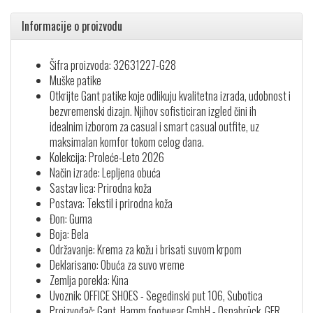
Informacije o proizvodu
Šifra proizvoda: 32631227-G28
Muške patike
Otkrijte Gant patike koje odlikuju kvalitetna izrada, udobnost i
bezvremenski dizajn. Njihov sofisticiran izgled čini ih
idealnim izborom za casual i smart casual outfite, uz
maksimalan komfor tokom celog dana.
Kolekcija: Proleće-Leto 2026
Način izrade: Lepljena obuća
Sastav lica: Prirodna koža
Postava: Tekstil i prirodna koža
Đon: Guma
Boja: Bela
Održavanje: Krema za kožu i brisati suvom krpom
Deklarisano: Obuća za suvo vreme
Zemlja porekla: Kina
Uvoznik: OFFICE SHOES - Segedinski put 106, Subotica
Proizvođač: Gant, Hamm footwear GmbH - Osnabrück, GER