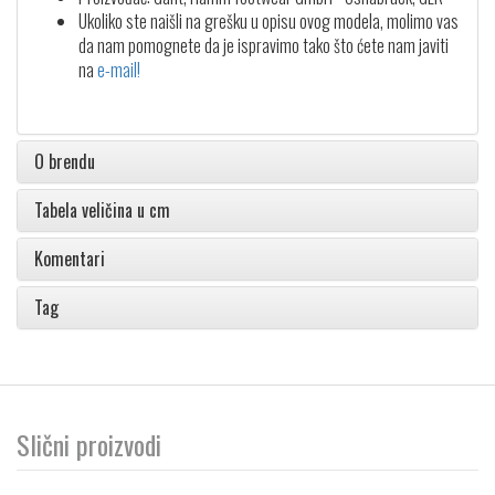
Ukoliko ste naišli na grešku u opisu ovog modela, molimo vas
da nam pomognete da je ispravimo tako što ćete nam javiti
na
e-mail!
O brendu
Tabela veličina u cm
Komentari
Tag
Slični proizvodi