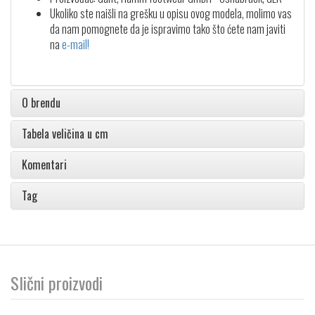
Ukoliko ste naišli na grešku u opisu ovog modela, molimo vas
da nam pomognete da je ispravimo tako što ćete nam javiti
na
e-mail!
O brendu
Tabela veličina u cm
Komentari
Tag
Slični proizvodi