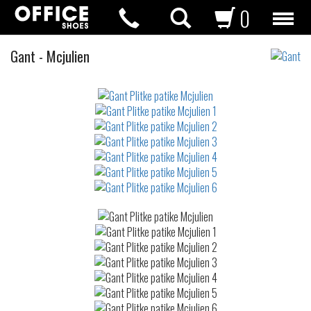
0
Plitke
Gant
-
Mcjulien
patike
Not
waterproof
or
waterrepellent