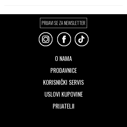
Izaberi željeni broj:
Izaberi željeni broj:
PRIJAVI SE ZA NEWSLETTER
42
43
44
42
43
O NAMA
PRODAVNICE
KORISNIČKI SERVIS
USLOVI KUPOVINE
PRIJATELJI