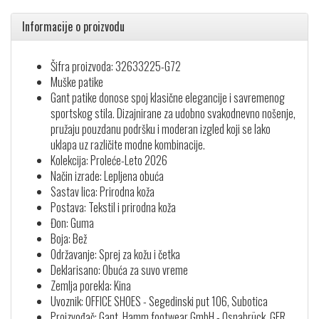
Informacije o proizvodu
Šifra proizvoda: 32633225-G72
Muške patike
Gant patike donose spoj klasične elegancije i savremenog
sportskog stila. Dizajnirane za udobno svakodnevno nošenje,
pružaju pouzdanu podršku i moderan izgled koji se lako
uklapa uz različite modne kombinacije.
Kolekcija: Proleće-Leto 2026
Način izrade: Lepljena obuća
Sastav lica: Prirodna koža
Postava: Tekstil i prirodna koža
Đon: Guma
Boja: Bež
Održavanje: Sprej za kožu i četka
Deklarisano: Obuća za suvo vreme
Zemlja porekla: Kina
Uvoznik: OFFICE SHOES - Segedinski put 106, Subotica
Proizvođač: Gant, Hamm footwear GmbH - Osnabrück, GER