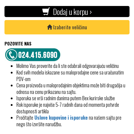
Dodaj u korpu ›
Izaberite veličinu
POZOVITE NAS
Molimo Vas proverite da li ste odabrali odgovarajuću veličinu
Kod svih modela iskazane su maloprodajne cene sa uračunatim
PDV-om
Cena proizvoda u maloprodajnim objektima može biti drugačija u
odnosu na cenu prikazanu na sajtu.
Isporuka se vrši radnim danima putem Bex kurirske službe
Rok isporuke je najviše 5-7 radnih dana od momenta potvrde
dostupnosti artikla
Pročitajte
Uslove kupovine i isporuke
na našem sajtu pre
nego što izvršite narudžbu.