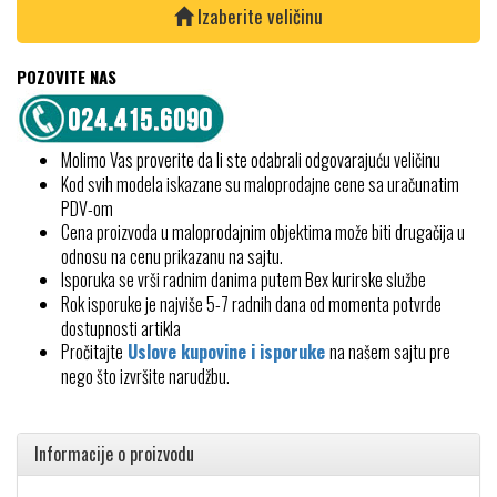
Izaberite veličinu
POZOVITE NAS
Molimo Vas proverite da li ste odabrali odgovarajuću veličinu
Kod svih modela iskazane su maloprodajne cene sa uračunatim
PDV-om
Cena proizvoda u maloprodajnim objektima može biti drugačija u
odnosu na cenu prikazanu na sajtu.
Isporuka se vrši radnim danima putem Bex kurirske službe
Rok isporuke je najviše 5-7 radnih dana od momenta potvrde
dostupnosti artikla
Pročitajte
Uslove kupovine i isporuke
na našem sajtu pre
nego što izvršite narudžbu.
Informacije o proizvodu