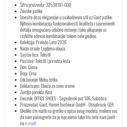
Šifra proizvoda: 32538181-G00
Ženske patike
Unesite dozu elegancije u svakodnevni stil uz Gant patike.
Njihova kombinacija funkcionalnosti, kvaliteta i savremenih
detalja omogućava udobno nošenje i lako uklapanje uz
različite odevne kombinacije tokom cele godine.
Kolekcija: Proleće-Leto 2026
Način izrade: Lepljena obuća
Sastav lica: Tekstil
Postava: Tekstil i prirodna koža
Đon: Guma
Boja: Crna
Održavanje: Meka četka
Deklarisano: Obuća za suvo vreme
Zemlja porekla: Kina
Uvoznik: OFFICE SHOES - Segedinski put 106, Subotica
Proizvođač: Gant, Hamm footwear GmbH - Osnabrück, GER
Ukoliko ste naišli na grešku u opisu ovog modela, molimo vas
da nam pomognete da je ispravimo tako što ćete nam javiti
na
e-mail!