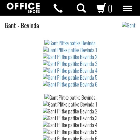
0
Plitke
Gant
-
Bevinda
patike
Not
waterproof
or
waterrepellent