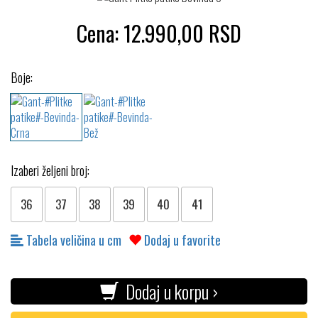
Cena:
12.990,00
RSD
Boje:
Izaberi željeni broj:
36
37
38
39
40
41
Tabela veličina u cm
Dodaj u favorite
Dodaj u korpu ›