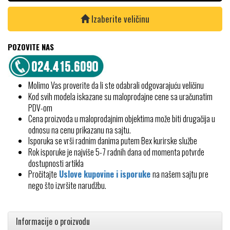
Izaberite veličinu
POZOVITE NAS
Molimo Vas proverite da li ste odabrali odgovarajuću veličinu
Kod svih modela iskazane su maloprodajne cene sa uračunatim
PDV-om
Cena proizvoda u maloprodajnim objektima može biti drugačija u
odnosu na cenu prikazanu na sajtu.
Isporuka se vrši radnim danima putem Bex kurirske službe
Rok isporuke je najviše 5-7 radnih dana od momenta potvrde
dostupnosti artikla
Pročitajte
Uslove kupovine i isporuke
na našem sajtu pre
nego što izvršite narudžbu.
Informacije o proizvodu