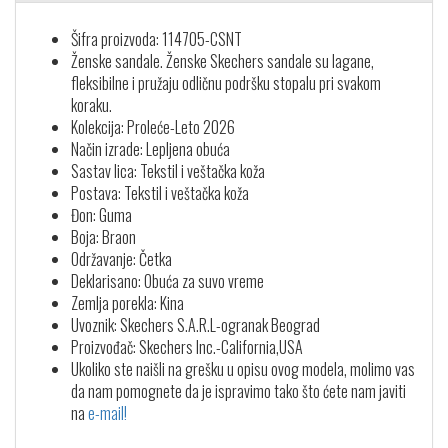
Šifra proizvoda: 114705-CSNT
Ženske sandale. Ženske Skechers sandale su lagane,
fleksibilne i pružaju odličnu podršku stopalu pri svakom
koraku.
Kolekcija: Proleće-Leto 2026
Način izrade: Lepljena obuća
Sastav lica: Tekstil i veštačka koža
Postava: Tekstil i veštačka koža
Đon: Guma
Boja: Braon
Održavanje: Četka
Deklarisano: Obuća za suvo vreme
Zemlja porekla: Kina
Uvoznik: Skechers S.A.R.L-ogranak Beograd
Proizvođač: Skechers Inc.-California,USA
Ukoliko ste naišli na grešku u opisu ovog modela, molimo vas
da nam pomognete da je ispravimo tako što ćete nam javiti
na
e-mail!