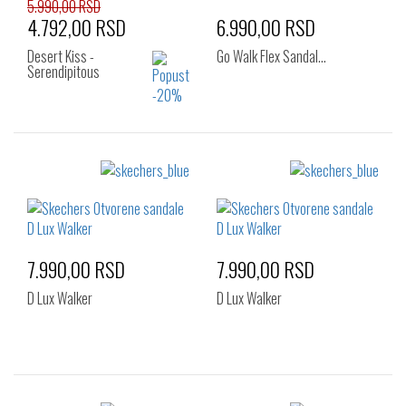
5.990,00 RSD
4.792,00 RSD
6.990,00 RSD
Desert Kiss -
Go Walk Flex Sandal…
Serendipitous
Izaberi željeni broj:
Izaberi željeni broj:
36
37
38
36
37
37.5
39
40
41
38
39
39.5
40
41
7.990,00 RSD
7.990,00 RSD
D Lux Walker
D Lux Walker