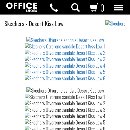
0
Otvorene
Skechers
-
Desert Kiss Low
sandale
Not
waterproof
or
waterrepellent