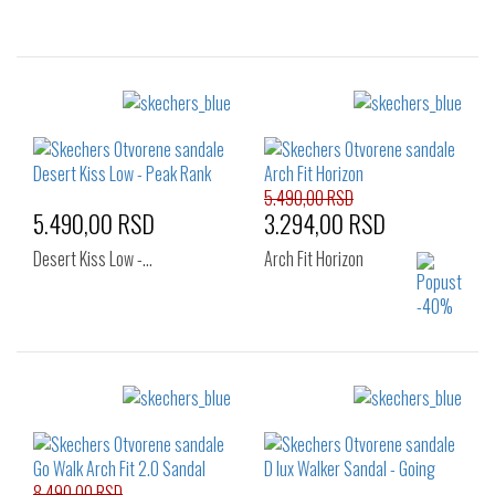
Izaberi željeni broj:
Izaberi željeni broj:
36
37
36
37
40
41
5.490,00 RSD
5.490,00 RSD
3.294,00 RSD
Desert Kiss Low -…
Arch Fit Horizon
Izaberi željeni broj:
Izaberi željeni broj:
36
37
37.5
36
37
38
38
40
39
40
41
8.490,00 RSD