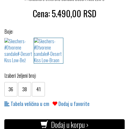
Cena:
5.490,00
RSD
Boje:
Izaberi željeni broj:
36
38
41
Tabela veličina u cm
Dodaj u favorite
Dodaj u korpu ›