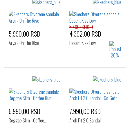
Izaberi željeni broj:
Izaberi željeni broj:
36
37.5
38
36
37
37.5
40
41
38
38.5
39
39.5
40
41
5.490,00 RSD
5.990,00 RSD
4.392,00 RSD
Arya - On The Rise
Desert Kiss Low
Izaberi željeni broj:
Izaberi željeni broj:
36
38
41
36
37
38
40
41
6.990,00 RSD
7.990,00 RSD
Reggae Slim - Coffee…
Arch Fit 2.0 Sandal…