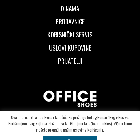
O NAMA
PRODAVNICE
KORISNIČKI SERVIS
USLOVI KUPOVINE
PRIJATELJI
Ova Internet stranica koristi kolačiće za pružanje boljeg korisničkog iskustva.
Korišćenjem ovog sajta se slažete sa korištenjem kolačića (cookies). Više o tome
© Copyright 2026 OFFICE SHOES d.o.o - Segedinski put 106 - 24000 Subotica -
možete pronaći u našim uslovima korišćenja.
Telefon: +381.24.415.6090