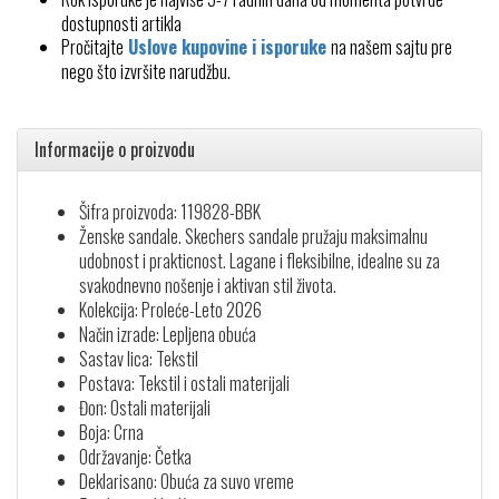
dostupnosti artikla
Pročitajte
Uslove kupovine i isporuke
na našem sajtu pre
nego što izvršite narudžbu.
Informacije o proizvodu
Šifra proizvoda: 119828-BBK
Ženske sandale. Skechers sandale pružaju maksimalnu
udobnost i prakticnost. Lagane i fleksibilne, idealne su za
svakodnevno nošenje i aktivan stil života.
Kolekcija: Proleće-Leto 2026
Način izrade: Lepljena obuća
Sastav lica: Tekstil
Postava: Tekstil i ostali materijali
Đon: Ostali materijali
Boja: Crna
Održavanje: Četka
Deklarisano: Obuća za suvo vreme