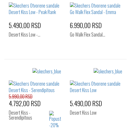
36
37
39
37
37.5
38
40
41
38.5
39
39.5
40
41
5.490,00 RSD
6.990,00 RSD
Desert Kiss Low -…
Go Walk Flex Sandal…
Izaberi željeni broj:
Izaberi željeni broj:
36
37
41
36
37
37.5
38
40
5.990,00 RSD
4.792,00 RSD
5.490,00 RSD
Desert Kiss -
Desert Kiss Low
Serendipitous