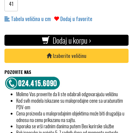
41
Tabela veličina u cm
Dodaj u favorite
Dodaj u korpu ›
Izaberite veličinu
POZOVITE NAS
Molimo Vas proverite da li ste odabrali odgovarajuću veličinu
Kod svih modela iskazane su maloprodajne cene sa uračunatim
PDV-om
Cena proizvoda u maloprodajnim objektima može biti drugačija u
odnosu na cenu prikazanu na sajtu.
Isporuka se vrši radnim danima putem Bex kurirske službe
Rok isporuke je najviše 5-7 radnih dana od momenta potvrde