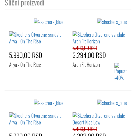
Slični proizvodi
5.490,00 RSD
5.990,00 RSD
3.294,00 RSD
Arya - On The Rise
Arch Fit Horizon
Izaberi željeni broj:
Izaberi željeni broj:
36
37
38
37
38
39
40
41
40
41
5.490,00 RSD