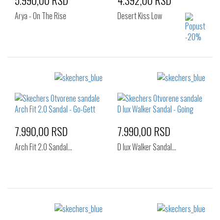
5.990,00 RSD
4.392,00 RSD
Arya - On The Rise
Desert Kiss Low
Izaberi željeni broj:
Izaberi željeni broj:
36
38
41
36
37
38
40
41
7.990,00 RSD
7.990,00 RSD
Arch Fit 2.0 Sandal…
D lux Walker Sandal…
Izaberi željeni broj:
Izaberi željeni broj: