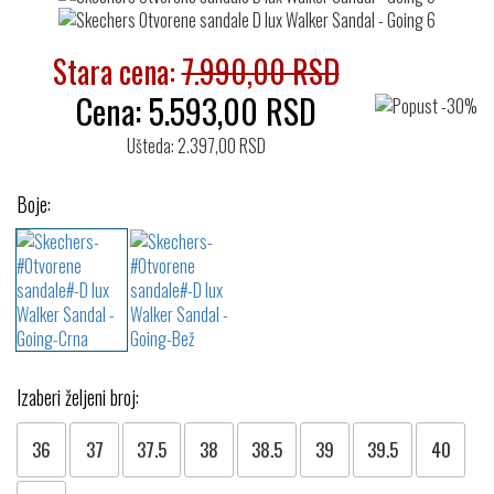
Stara cena:
7.990,00 RSD
Cena:
5.593,00
RSD
Ušteda: 2.397,00 RSD
Boje:
Izaberi željeni broj:
36
37
37.5
38
38.5
39
39.5
40