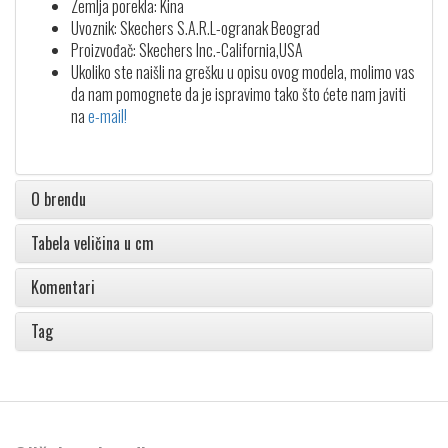
Zemlja porekla: Kina
Uvoznik: Skechers S.A.R.L-ogranak Beograd
Proizvođač: Skechers Inc.-California,USA
Ukoliko ste naišli na grešku u opisu ovog modela, molimo vas
da nam pomognete da je ispravimo tako što ćete nam javiti
na
e-mail!
O brendu
Tabela veličina u cm
Komentari
Tag