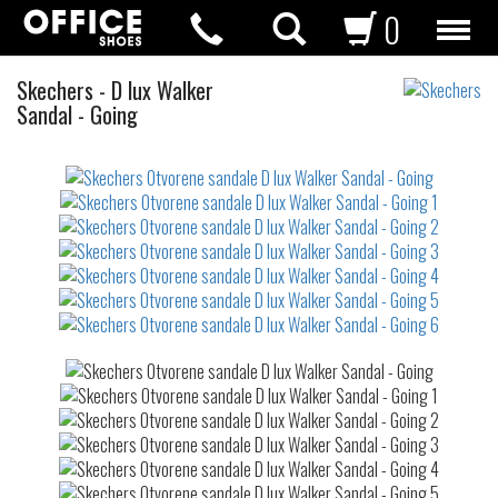
0
Otvorene
Skechers
-
D lux Walker
sandale
Sandal - Going
Not
waterproof
or
waterrepellent