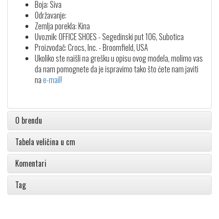
Boja: Siva
Održavanje:
Zemlja porekla: Kina
Uvoznik: OFFICE SHOES - Segedinski put 106, Subotica
Proizvođač: Crocs, Inc. - Broomfield, USA
Ukoliko ste naišli na grešku u opisu ovog modela, molimo vas
da nam pomognete da je ispravimo tako što ćete nam javiti
na
e-mail!
O brendu
Tabela veličina u cm
Komentari
Tag