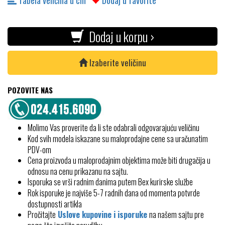
Tabela veličina u cm
Dodaj u favorite
Dodaj u korpu ›
Izaberite veličinu
POZOVITE NAS
Molimo Vas proverite da li ste odabrali odgovarajuću veličinu
Kod svih modela iskazane su maloprodajne cene sa uračunatim
PDV-om
Cena proizvoda u maloprodajnim objektima može biti drugačija u
odnosu na cenu prikazanu na sajtu.
Isporuka se vrši radnim danima putem Bex kurirske službe
Rok isporuke je najviše 5-7 radnih dana od momenta potvrde
dostupnosti artikla
Pročitajte
Uslove kupovine i isporuke
na našem sajtu pre