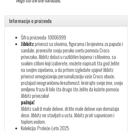
nego što izvršite narudžbu.
Informacije o proizvodu
Šifra proizvoda: 10006999
Jibbitz
privesci sa slovima, figurama i brojevima za papuče i
sandale. prenesite svoju poruku svetu pomoću Crocs
privezaka. Jibbitz dolazi u različitim bojama i stilovima. sa
svakim stilom koji izaberete, možete napisati šta god želite
na svojim cipelama, a da pritom izgledate sjajno! Jibbitz
privesci omogućavaju personalizaciju vaše Crocs obuće,
pružajući neograničenu kreativnost. kreirajte svoje ime, svoju
omiljenu frazu ili bilo šta drugo što želite da kažete pomoću
Jibbitz privezaka!
pažnja!
Jibbitz sadrži male delove. držite male delove van domašaja
dece. Jibbitz ne stavljati u usta. Jibbitz prati sapunicom i
toplom.vodom.
Kolekcija: Proleće-Leto 2025