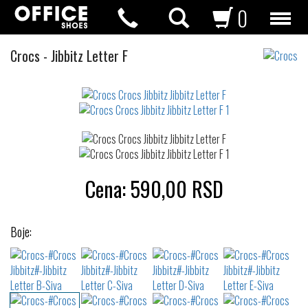
0
Crocs
Crocs
-
Jibbitz Letter F
Jibbitz
Not
waterproof
or
waterrepellent
Cena:
590,00
RSD
Boje: