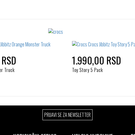
Izaberi željeni broj:
Izaberi željeni broj:
Standard
Standard
 RSD
1.990,00 RSD
r Truck
Toy Story 5 Pack
Izaberi željeni broj:
Izaberi željeni broj:
PRIJAVI SE ZA NEWSLETTER
Standard
Standard