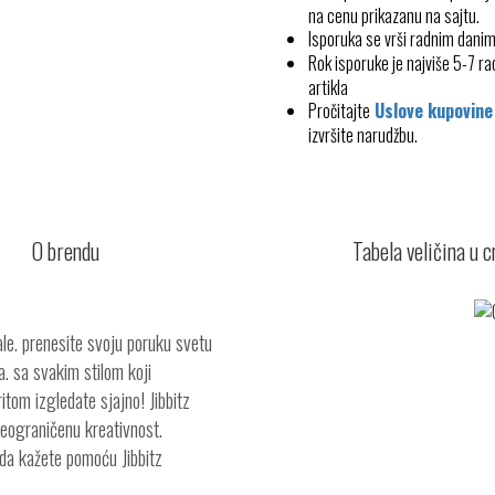
na cenu prikazanu na sajtu.
Isporuka se vrši radnim dani
Rok isporuke je najviše 5-7 
artikla
Pročitajte
Uslove kupovine
izvršite narudžbu.
O brendu
Tabela veličina u 
le. prenesite svoju poruku svetu
a. sa svakim stilom koji
itom izgledate sjajno! Jibbitz
neograničenu kreativnost.
e da kažete pomoću Jibbitz