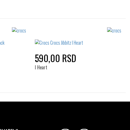
Izaberi željeni broj:
Standard
590,00 RSD
I Heart
Izaberi željeni broj:
Standard