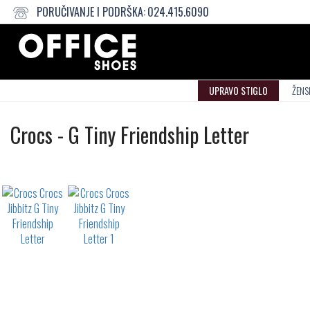
PORUČIVANJE I PODRŠKA:
024.415.6090
UPRAVO STIGLO
ŽENS
Crocs
Crocs
-
G Tiny Friendship Letter
Jibbitz
Not
waterproof
or
waterrepellent