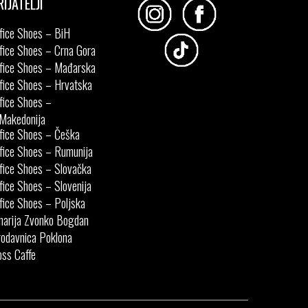
RIJATELJI
fice Shoes – BiH
fice Shoes – Crna Gora
fice Shoes – Mađarska
fice Shoes – Hrvatska
fice Shoes –
Makedonija
fice Shoes – Češka
fice Shoes – Rumunija
fice Shoes – Slovačka
fice Shoes – Slovenija
fice Shoes – Poljska
narija Zvonko Bogdan
odavnica Poklona
ss Caffe