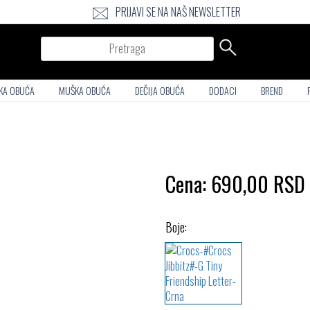
PRIJAVI SE NA NAŠ NEWSLETTER
Pretraga
KA OBUĆA
MUŠKA OBUĆA
DEČIJA OBUĆA
DODACI
BREND
Cena:
690,00
RSD
Boje: