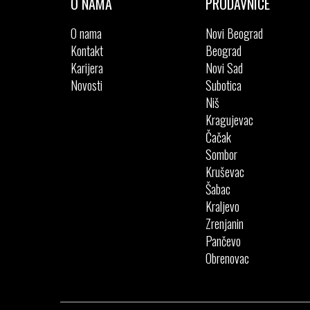
O NAMA
PRODAVNICE
O nama
Novi Beograd
Kontakt
Beograd
Karijera
Novi Sad
Novosti
Subotica
Niš
Kragujevac
Čačak
Sombor
Kruševac
Šabac
Kraljevo
Zrenjanin
Pančevo
Obrenovac