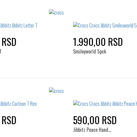
 RSD
1.990,00 RSD
T
Smileyworld 5pck
Izaberi željeni broj:
Izaberi željeni broj:
Standard
Standard
 RSD
590,00 RSD
Jibbitz Peace Hand…