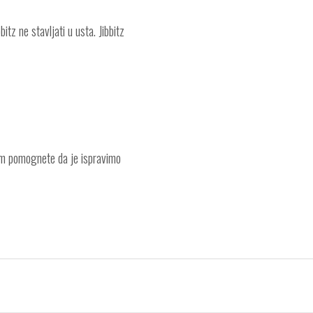
itz ne stavljati u usta. Jibbitz
am pomognete da je ispravimo