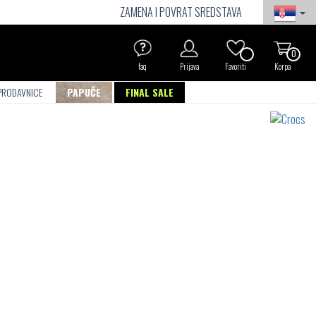
ZAMENA I POVRAT SREDSTAVA
0
faq
Prijava
Favoriti
Korpa
PRODAVNICE
PAPUČE
FINAL SALE