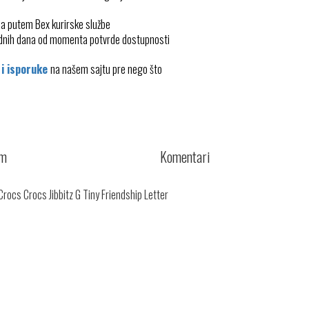
ma putem Bex kurirske službe
radnih dana od momenta potvrde dostupnosti
 i isporuke
na našem sajtu pre nego što
cm
Komentari