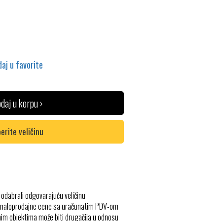
aj u favorite
daj u korpu ›
erite veličinu
 odabrali odgovarajuću veličinu
 maloprodajne cene sa uračunatim PDV-om
im objektima može biti drugačija u odnosu