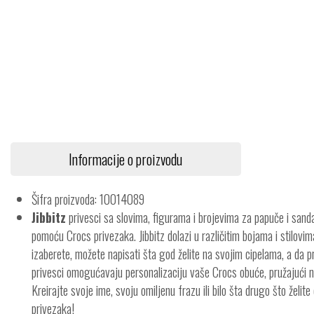
Informacije o proizvodu
Šifra proizvoda: 10014089
Jibbitz
privesci sa slovima, figurama i brojevima za papuče i sanda
pomoću Crocs privezaka. Jibbitz dolazi u različitim bojama i stilovim
izaberete, možete napisati šta god želite na svojim cipelama, a da pr
privesci omogućavaju personalizaciju vaše Crocs obuće, pružajući 
Kreirajte svoje ime, svoju omiljenu frazu ili bilo šta drugo što želit
privezaka!