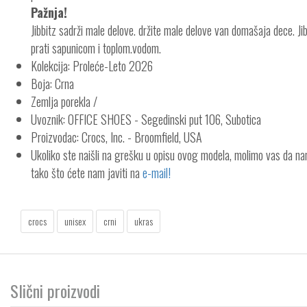
Pažnja!
Jibbitz sadrži male delove. držite male delove van domašaja dece. Jibb
prati sapunicom i toplom.vodom.
Kolekcija: Proleće-Leto 2026
Boja: Crna
Zemlja porekla /
Uvoznik: OFFICE SHOES - Segedinski put 106, Subotica
Proizvodac: Crocs, Inc. - Broomfield, USA
Ukoliko ste naišli na grešku u opisu ovog modela, molimo vas da n
tako što ćete nam javiti na
e-mail!
crocs
unisex
crni
ukras
Slični proizvodi