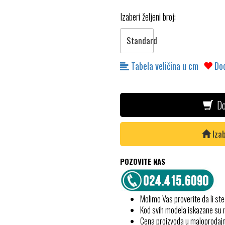
Izaberi željeni broj:
Standard
Tabela veličina u cm
Dod
Do
Izab
POZOVITE NAS
Molimo Vas proverite da li ste
Kod svih modela iskazane su
Cena proizvoda u maloprodajn