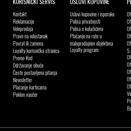
KORISNIČKI SERVIS
USLOVI KUPOVINE
P
Kontakt
Uslovi kupovine i isporuke
Of
Reklamacije
Polisa privatnosti
Of
Veleprodaja
Polisa o kolačićima
Of
Pravo na odustanak
Plaćanje na rate u
Of
Povrat ili zamena
maloprodajnim objektima
Of
Loyalty program
Loyalty korisnička stranica
S.
Of
Promo Kod
Of
Održavanje obuće
Of
Često postavljena pitanja
Of
Newsletter
Of
Plaćanje karticama
Vi
Poklon vaučer
Pr
Bo