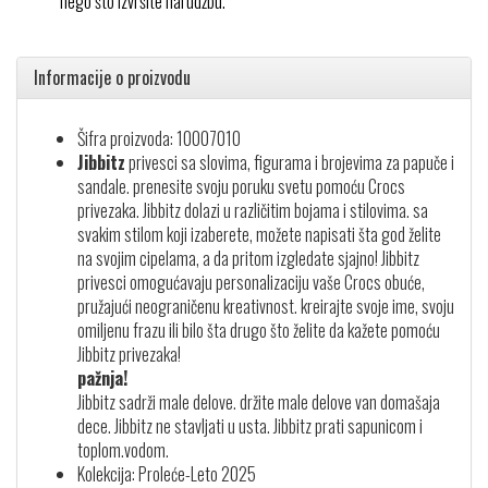
nego što izvršite narudžbu.
Informacije o proizvodu
Šifra proizvoda: 10007010
Jibbitz
privesci sa slovima, figurama i brojevima za papuče i
sandale. prenesite svoju poruku svetu pomoću Crocs
privezaka. Jibbitz dolazi u različitim bojama i stilovima. sa
svakim stilom koji izaberete, možete napisati šta god želite
na svojim cipelama, a da pritom izgledate sjajno! Jibbitz
privesci omogućavaju personalizaciju vaše Crocs obuće,
pružajući neograničenu kreativnost. kreirajte svoje ime, svoju
omiljenu frazu ili bilo šta drugo što želite da kažete pomoću
Jibbitz privezaka!
pažnja!
Jibbitz sadrži male delove. držite male delove van domašaja
dece. Jibbitz ne stavljati u usta. Jibbitz prati sapunicom i
toplom.vodom.
Kolekcija: Proleće-Leto 2025