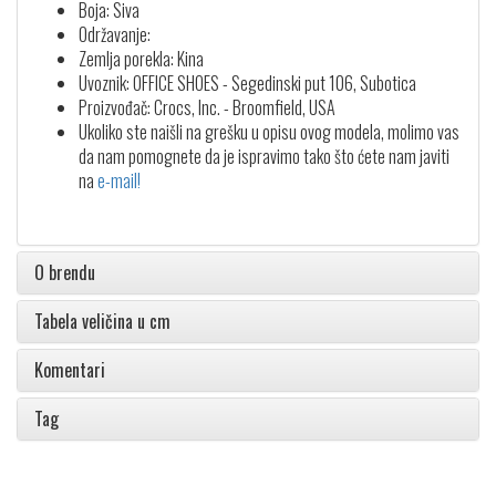
Boja: Siva
Održavanje:
Zemlja porekla: Kina
Uvoznik: OFFICE SHOES - Segedinski put 106, Subotica
Proizvođač: Crocs, Inc. - Broomfield, USA
Ukoliko ste naišli na grešku u opisu ovog modela, molimo vas
da nam pomognete da je ispravimo tako što ćete nam javiti
na
e-mail!
O brendu
Tabela veličina u cm
Komentari
Tag