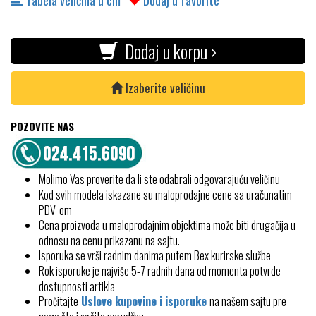
Tabela veličina u cm
Dodaj u favorite
Dodaj u korpu ›
Izaberite veličinu
POZOVITE NAS
Molimo Vas proverite da li ste odabrali odgovarajuću veličinu
Kod svih modela iskazane su maloprodajne cene sa uračunatim
PDV-om
Cena proizvoda u maloprodajnim objektima može biti drugačija u
odnosu na cenu prikazanu na sajtu.
Isporuka se vrši radnim danima putem Bex kurirske službe
Rok isporuke je najviše 5-7 radnih dana od momenta potvrde
dostupnosti artikla
Pročitajte
Uslove kupovine i isporuke
na našem sajtu pre