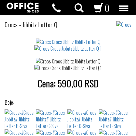
0
Crocs
Crocs
-
Jibbitz Letter Q
Jibbitz
Not
waterproof
or
waterrepellent
Cena:
590,00
RSD
Boje: