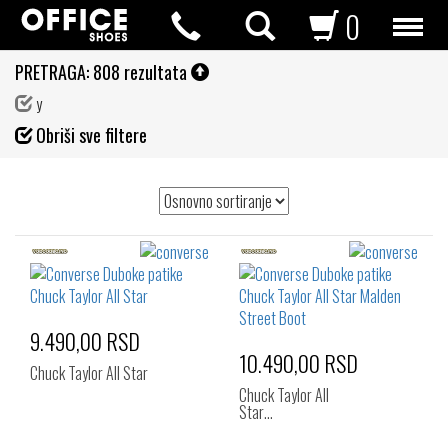
0
PRETRAGA:
808 rezultata
y
Fil
Obriši sve filtere
de
9.490,00 RSD
10.490,00 RSD
Chuck Taylor All Star
Chuck Taylor All
Star…