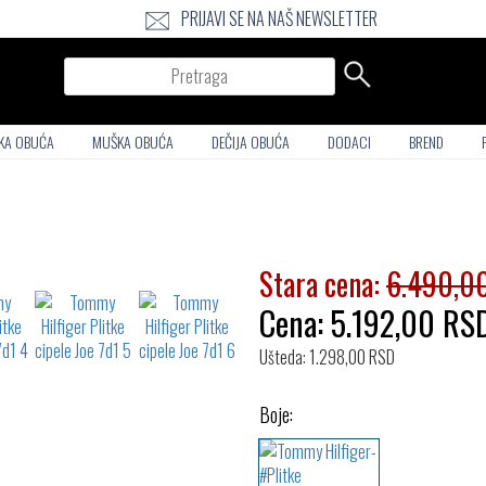
PRIJAVI SE NA NAŠ NEWSLETTER
Pretraga
KA OBUĆA
MUŠKA OBUĆA
DEČIJA OBUĆA
DODACI
BREND
Stara cena:
6.490,0
Cena:
5.192,00
RS
Ušteda: 1.298,00 RSD
Boje: