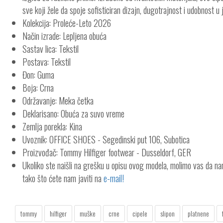
sve koji žele da spoje sofisticiran dizajn, dugotrajnost i udobnost 
Kolekcija: Proleće-Leto 2026
Način izrade: Lepljena obuća
Sastav lica: Tekstil
Postava: Tekstil
Đon: Guma
Boja: Crna
Održavanje: Meka četka
Deklarisano: Obuća za suvo vreme
Zemlja porekla: Kina
Uvoznik: OFFICE SHOES - Segedinski put 106, Subotica
Proizvođač: Tommy Hilfiger footwear - Dusseldorf, GER
Ukoliko ste naišli na grešku u opisu ovog modela, molimo vas da n
tako što ćete nam javiti na
e-mail!
tommy
hilfiger
muške
crne
cipele
slipon
platnene