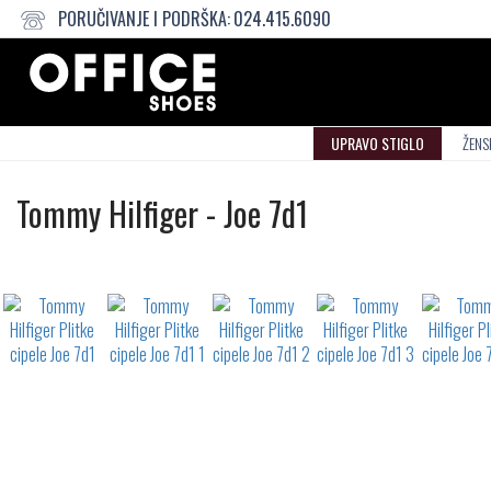
PORUČIVANJE I PODRŠKA:
024.415.6090
UPRAVO STIGLO
ŽENS
Plitke
Tommy Hilfiger
-
Joe 7d1
cipele
Not
waterproof
or
waterrepellent