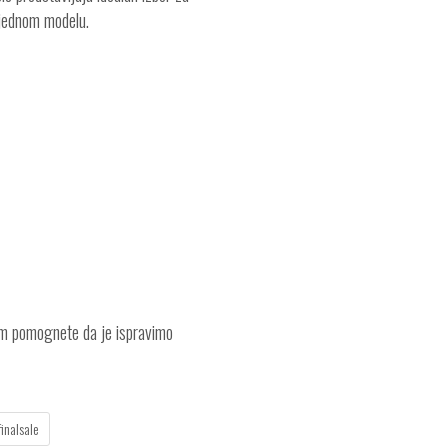
u jednom modelu.
am pomognete da je ispravimo
finalsale