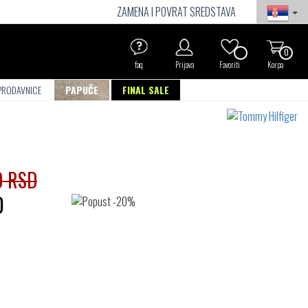
ZAMENA I POVRAT SREDSTAVA
0
faq
Prijava
Favoriti
Korpa
PRODAVNICE
PAPUČE
FINAL SALE
0 RSD
D