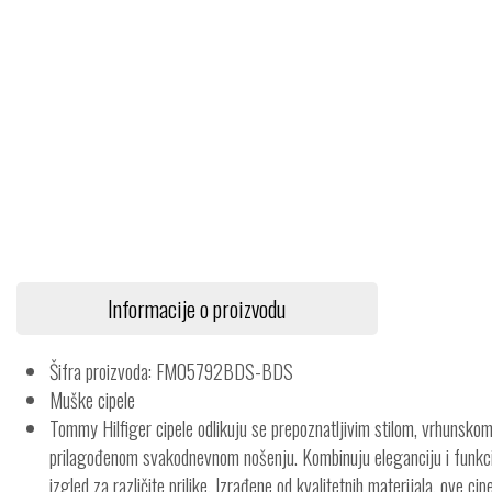
Informacije o proizvodu
Šifra proizvoda: FM05792BDS-BDS
Muške cipele
Tommy Hilfiger cipele odlikuju se prepoznatljivim stilom, vrhunsko
prilagođenom svakodnevnom nošenju. Kombinuju eleganciju i funkci
izgled za različite prilike. Izrađene od kvalitetnih materijala, ove cip