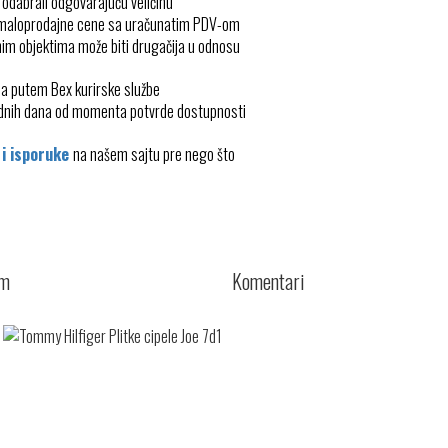
 odabrali odgovarajuću veličinu
 maloprodajne cene sa uračunatim PDV-om
im objektima može biti drugačija u odnosu
ma putem Bex kurirske službe
radnih dana od momenta potvrde dostupnosti
 i isporuke
na našem sajtu pre nego što
cm
Komentari