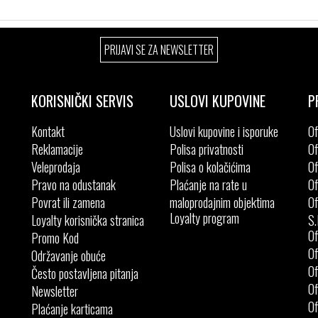
PRIJAVI SE ZA NEWSLETTER
KORISNIČKI SERVIS
USLOVI KUPOVINE
P
Kontakt
Uslovi kupovine i isporuke
Of
Reklamacije
Polisa privatnosti
Of
Veleprodaja
Polisa o kolačićima
Of
Pravo na odustanak
Plaćanje na rate u
Of
Povrat ili zamena
maloprodajnim objektima
Of
Loyalty program
Loyalty korisnička stranica
S.
Of
Promo Kod
Of
Održavanje obuće
Of
Često postavljena pitanja
Of
Newsletter
Of
Plaćanje karticama