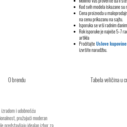
Molimo Vas proverite da li ste
Kod svih modela iskazane su
Cena proizvoda u maloprodajn
na cenu prikazanu na sajtu.
Isporuka se vrši radnim dani
Rok isporuke je najviše 5-7 
artikla
Pročitajte
Uslove kupovine
izvršite narudžbu.
O brendu
Tabela veličina u 
m izradom i udobnošću
onalnost, pružajući moderan
ele predstavljaju idealan izbor za