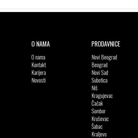
O NAMA
PRODAVNICE
O nama
Novi Beograd
Kontakt
Beograd
Karijera
Novi Sad
Novosti
Subotica
Niš
Kragujevac
Čačak
Sombor
Kruševac
Šabac
Kraljevo