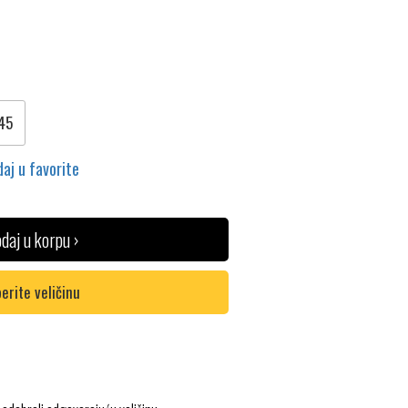
45
aj u favorite
daj u korpu ›
erite veličinu