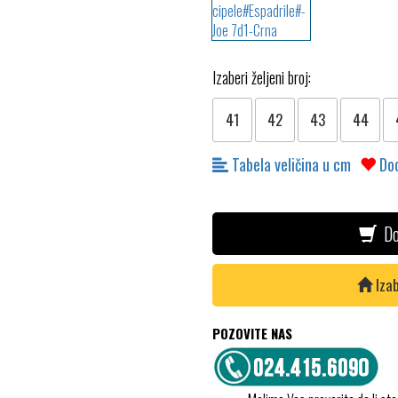
Izaberi željeni broj:
41
42
43
44
Tabela veličina u cm
Dod
Do
Izab
POZOVITE NAS