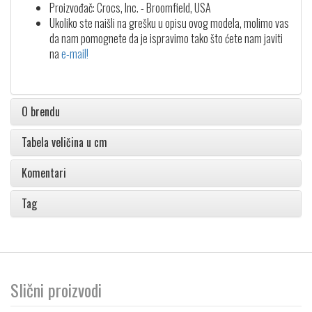
Proizvođač: Crocs, Inc. - Broomfield, USA
Ukoliko ste naišli na grešku u opisu ovog modela, molimo vas
da nam pomognete da je ispravimo tako što ćete nam javiti
na
e-mail!
O brendu
Tabela veličina u cm
Komentari
Tag
Slični proizvodi