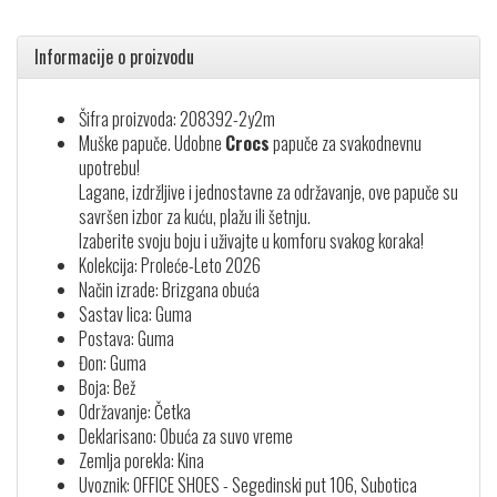
Informacije o proizvodu
Šifra proizvoda: 208392-2y2m
Muške papuče. Udobne
Crocs
papuče za svakodnevnu
upotrebu!
Lagane, izdržljive i jednostavne za održavanje, ove papuče su
savršen izbor za kuću, plažu ili šetnju.
Izaberite svoju boju i uživajte u komforu svakog koraka!
Kolekcija: Proleće-Leto 2026
Način izrade: Brizgana obuća
Sastav lica: Guma
Postava: Guma
Đon: Guma
Boja: Bež
Održavanje: Četka
Deklarisano: Obuća za suvo vreme
Zemlja porekla: Kina
Uvoznik: OFFICE SHOES - Segedinski put 106, Subotica