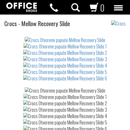
0
Otvorene
Crocs
-
Mellow Recovery Slide
papuče
Not
waterproof
or
waterrepellent