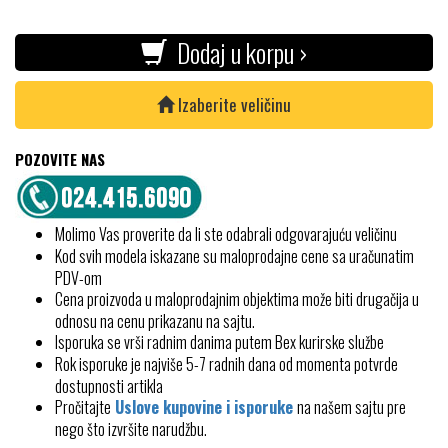
Dodaj u korpu ›
Izaberite veličinu
POZOVITE NAS
Molimo Vas proverite da li ste odabrali odgovarajuću veličinu
Kod svih modela iskazane su maloprodajne cene sa uračunatim
PDV-om
Cena proizvoda u maloprodajnim objektima može biti drugačija u
odnosu na cenu prikazanu na sajtu.
Isporuka se vrši radnim danima putem Bex kurirske službe
Rok isporuke je najviše 5-7 radnih dana od momenta potvrde
dostupnosti artikla
Pročitajte
Uslove kupovine i isporuke
na našem sajtu pre
nego što izvršite narudžbu.