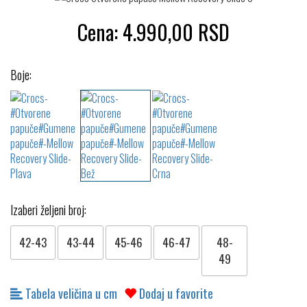
Cena:
4.990,00
RSD
Boje:
Izaberi željeni broj:
42-43
43-44
45-46
46-47
48-
49
Tabela veličina u cm
Dodaj u favorite