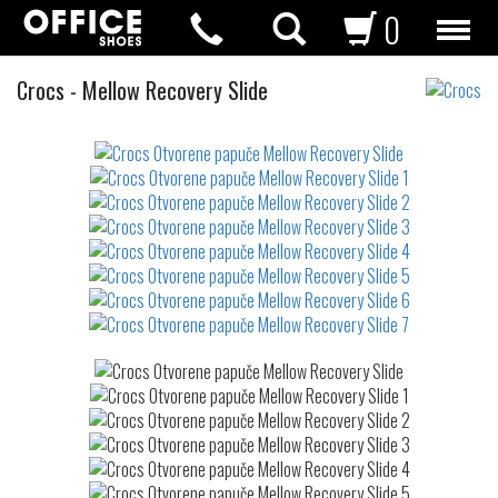
0
Otvorene
Crocs
-
Mellow Recovery Slide
papuče
Not
waterproof
or
waterrepellent