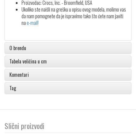
Proizvodac: Crocs, Inc. - Broomfield, USA
Ukoliko ste naišli na grešku u opisu ovog modela, molimo vas
da nam pomognete da je ispravimo tako što ćete nam javiti
na
e-mail!
O brendu
Tabela veličina u cm
Komentari
Tag
Slični proizvodi