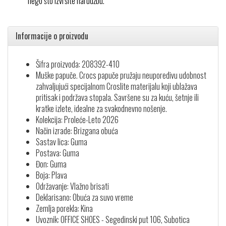
nego što izvršite narudžbu.
Informacije o proizvodu
Šifra proizvoda: 208392-410
Muške papuče. Crocs papuče pružaju neuporedivu udobnost
zahvaljujući specijalnom Croslite materijalu koji ublažava
pritisak i podržava stopala. Savršene su za kuću, šetnje ili
kratke izlete, idealne za svakodnevno nošenje.
Kolekcija: Proleće-Leto 2026
Način izrade: Brizgana obuća
Sastav lica: Guma
Postava: Guma
Đon: Guma
Boja: Plava
Održavanje: Vlažno brisati
Deklarisano: Obuća za suvo vreme
Zemlja porekla: Kina
Uvoznik: OFFICE SHOES - Segedinski put 106, Subotica