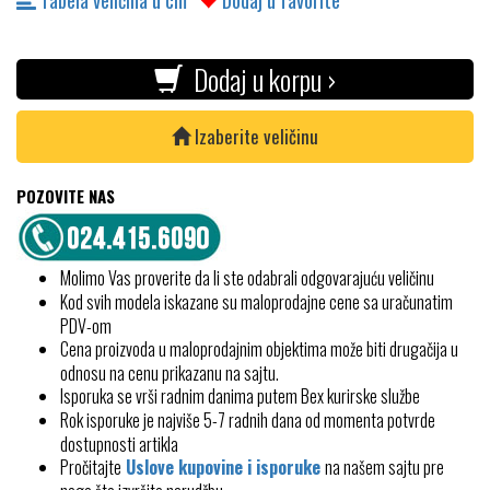
Tabela veličina u cm
Dodaj u favorite
Dodaj u korpu ›
Izaberite veličinu
POZOVITE NAS
Molimo Vas proverite da li ste odabrali odgovarajuću veličinu
Kod svih modela iskazane su maloprodajne cene sa uračunatim
PDV-om
Cena proizvoda u maloprodajnim objektima može biti drugačija u
odnosu na cenu prikazanu na sajtu.
Isporuka se vrši radnim danima putem Bex kurirske službe
Rok isporuke je najviše 5-7 radnih dana od momenta potvrde
dostupnosti artikla
Pročitajte
Uslove kupovine i isporuke
na našem sajtu pre