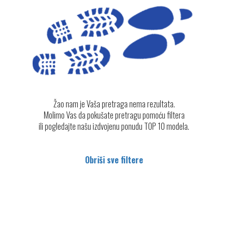
Žao nam je Vaša pretraga nema rezultata.
Molimo Vas da pokušate pretragu pomoću filtera
ili pogledajte našu izdvojenu ponudu TOP 10 modela.
Obriši sve filtere