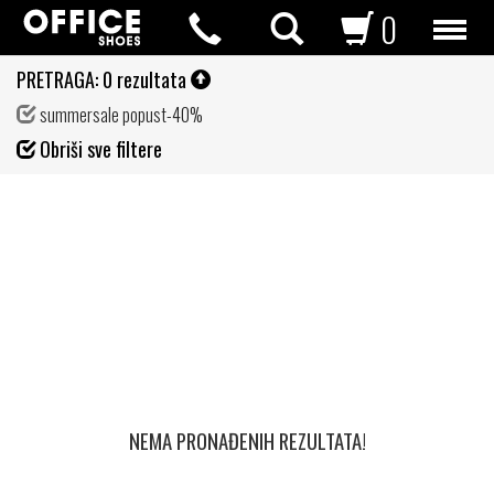
0
PRETRAGA:
0 rezultata
summersale popust-40%
Fil
Obriši sve filtere
de
NEMA PRONAĐENIH REZULTATA!