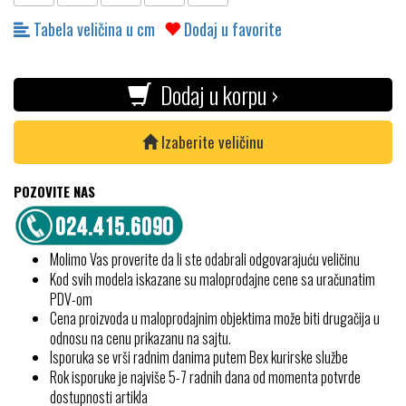
Tabela veličina u cm
Dodaj u favorite
Dodaj u korpu ›
Izaberite veličinu
POZOVITE NAS
Molimo Vas proverite da li ste odabrali odgovarajuću veličinu
Kod svih modela iskazane su maloprodajne cene sa uračunatim
PDV-om
Cena proizvoda u maloprodajnim objektima može biti drugačija u
odnosu na cenu prikazanu na sajtu.
Isporuka se vrši radnim danima putem Bex kurirske službe
Rok isporuke je najviše 5-7 radnih dana od momenta potvrde
dostupnosti artikla