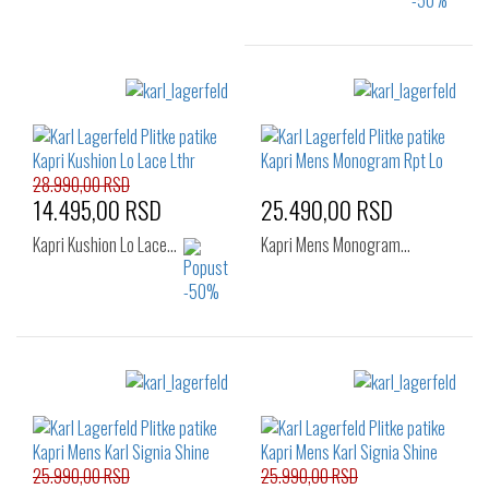
Izaberi željeni broj:
42
43
44
45
46
28.990,00 RSD
14.495,00 RSD
25.490,00 RSD
Kapri Kushion Lo Lace…
Kapri Mens Monogram…
Izaberi željeni broj:
Izaberi željeni broj:
41
42
44
41
42
43
45
44
45
46
25.990,00 RSD
25.990,00 RSD