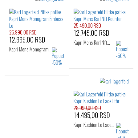
25.490,00 RSD
12.745,00 RSD
25.990,00 RSD
12.995,00 RSD
Kapri Mens Karl Nft…
Kapri Mens Monogram…
Izaberi željeni broj:
Izaberi željeni broj:
43
44
45
42
43
45
46
46
28.990,00 RSD
14.495,00 RSD
Kapri Kushion Lo Lace…