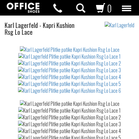
0
Plitke
Karl Lagerfeld
-
Kapri Kushion
patike
Rsg Lo Lace
Not
waterproof
or
waterrepellent