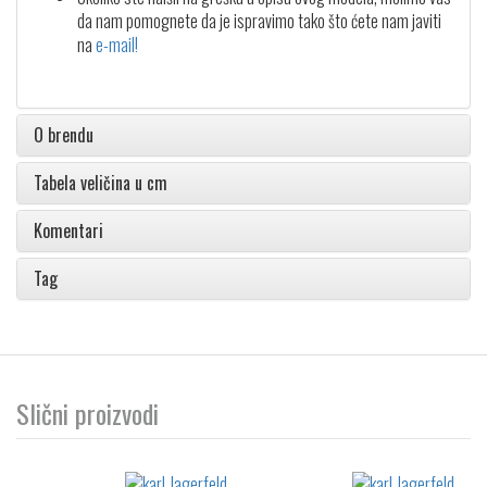
da nam pomognete da je ispravimo tako što ćete nam javiti
na
e-mail!
O brendu
Tabela veličina u cm
Komentari
Tag
Slični proizvodi