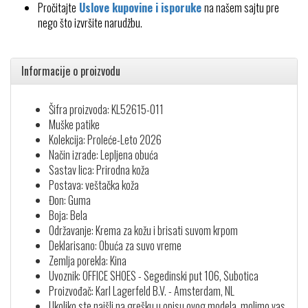
Pročitajte
Uslove kupovine i isporuke
na našem sajtu pre
nego što izvršite narudžbu.
Informacije o proizvodu
Šifra proizvoda: KL52615-011
Muške patike
Kolekcija: Proleće-Leto 2026
Način izrade: Lepljena obuća
Sastav lica: Prirodna koža
Postava: veštačka koža
Đon: Guma
Boja: Bela
Održavanje: Krema za kožu i brisati suvom krpom
Deklarisano: Obuća za suvo vreme
Zemlja porekla: Kina
Uvoznik: OFFICE SHOES - Segedinski put 106, Subotica
Proizvođač: Karl Lagerfeld B.V. - Amsterdam, NL
Ukoliko ste naišli na grešku u opisu ovog modela, molimo vas