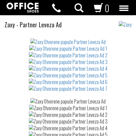
0
Otvorene
Zaxy
-
Partner Leveza Ad
papuče
Not
waterproof
or
waterrepellent