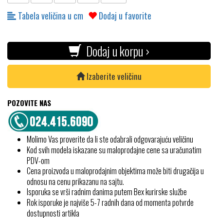
Tabela veličina u cm
Dodaj u favorite
Dodaj u korpu ›
Izaberite veličinu
POZOVITE NAS
Molimo Vas proverite da li ste odabrali odgovarajuću veličinu
Kod svih modela iskazane su maloprodajne cene sa uračunatim
PDV-om
Cena proizvoda u maloprodajnim objektima može biti drugačija u
odnosu na cenu prikazanu na sajtu.
Isporuka se vrši radnim danima putem Bex kurirske službe
Rok isporuke je najviše 5-7 radnih dana od momenta potvrde
dostupnosti artikla