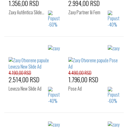
1.356,00 RSD
2.994,00 RSD
Zaxy Autêntica Slide…
Zaxy Partner Iii Fem
Izaberi željeni broj:
Izaberi željeni broj:
37
38
39
35.5
37
38
40
41.5
39
40
41.5
4.190,00 RSD
4.490,00 RSD
2.514,00 RSD
1.796,00 RSD
Leveza New Slide Ad
Pose Ad
Izaberi željeni broj:
Izaberi željeni broj: