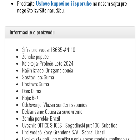
Pročitajte
Uslove kupovine i isporuke
na našem sajtu pre
nego što izvršite narudžbu.
Informacije o proizvodu
Šifra proizvoda: 18665-AN110
Ženske papuče
Kolekcija: Proleće-Leto 2024
Način izrade: Brizgana obuća
Sastav lica: Guma
Postava: Guma
Đon: Guma
Boja: Bež
Održavanje: Vlažan sunđer i sapunica
Deklarisano: Obuća za suvo vreme
Zemlja porekla: Brazil
Uvoznik: OFFICE SHOES - Segedinski put 106, Subotica
Proizvođač: Zaxy, Grendene S/A - Sobral, Brazil
Ukoliko ste naišli na grešku u opisu ovog modela, molimo vas