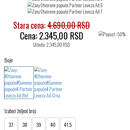
Stara cena:
4.690,00 RSD
Cena:
2.345,00
RSD
Ušteda: 2.345,00 RSD
Boje:
Izaberi željeni broj:
37
38
39
40
41.5