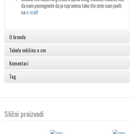
da nam pomognete da je ispravimo tako što ćete nam javiti
na
e-mail!
O brendu
Tabela veličina u cm
Komentari
Tag
Slični proizvodi