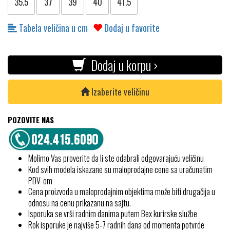
35.5
37
39
40
41.5
Tabela veličina u cm
Dodaj u favorite
Dodaj u korpu ›
Izaberite veličinu
POZOVITE NAS
Molimo Vas proverite da li ste odabrali odgovarajuću veličinu
Kod svih modela iskazane su maloprodajne cene sa uračunatim
PDV-om
Cena proizvoda u maloprodajnim objektima može biti drugačija u
odnosu na cenu prikazanu na sajtu.
Isporuka se vrši radnim danima putem Bex kurirske službe
Rok isporuke je najviše 5-7 radnih dana od momenta potvrde