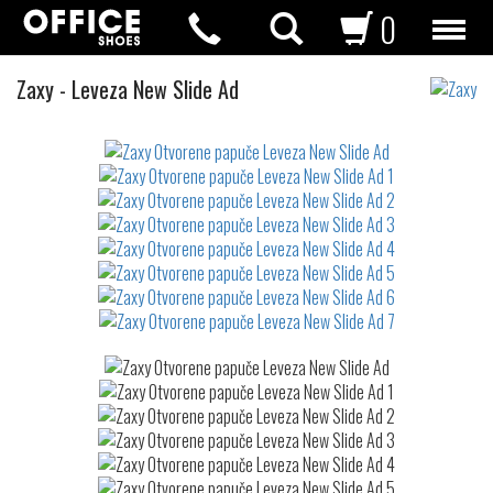
0
Otvorene
Zaxy
-
Leveza New Slide Ad
papuče
Not
waterproof
or
waterrepellent