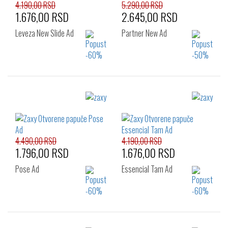
43
4.190,00 RSD
5.290,00 RSD
1.676,00 RSD
2.645,00 RSD
Leveza New Slide Ad
Partner New Ad
Izaberi željeni broj:
Izaberi željeni broj:
38
39
40
35.5
37
38
41.5
39
40
41.5
43
4.490,00 RSD
4.190,00 RSD
1.796,00 RSD
1.676,00 RSD
Pose Ad
Essencial Tam Ad