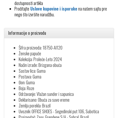
dostupnosti artikla
Pročitajte
Uslove kupovine i isporuke
na našem sajtu pre
nego što izvršite narudžbu.
Informacije o proizvodu
Šifra proizvoda: 18750-AI120
Ženske papuče
Kolekcija: Proleće-Leto 2024
Način izrade: Brizgana obuća
Sastav lica: Guma
Postava: Guma
Đon: Guma
Boja: Roze
Održavanje: Vlažan sunđer i sapunica
Deklarisano: Obuća za suvo vreme
Zemlja porekla: Brazil
Uvoznik: OFFICE SHOES - Segedinski put 106, Subotica
Proizvođač: Zaxy, Grendene S/A - Sobral, Brazil