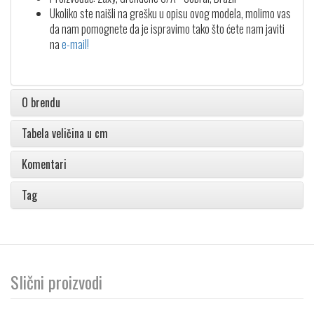
Ukoliko ste naišli na grešku u opisu ovog modela, molimo vas
da nam pomognete da je ispravimo tako što ćete nam javiti
na
e-mail!
O brendu
Tabela veličina u cm
Komentari
Tag
Slični proizvodi