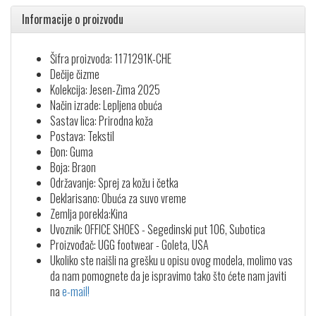
Informacije o proizvodu
Šifra proizvoda: 1171291K-CHE
Dečije čizme
Kolekcija: Jesen-Zima 2025
Način izrade: Lepljena obuća
Sastav lica: Prirodna koža
Postava: Tekstil
Đon: Guma
Boja: Braon
Održavanje: Sprej za kožu i četka
Deklarisano: Obuća za suvo vreme
Zemlja porekla:Kina
Uvoznik: OFFICE SHOES - Segedinski put 106, Subotica
Proizvođač: UGG footwear - Goleta, USA
Ukoliko ste naišli na grešku u opisu ovog modela, molimo vas
da nam pomognete da je ispravimo tako što ćete nam javiti
na
e-mail!