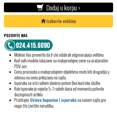
Dodaj u korpu ›
Izaberite veličinu
POZOVITE NAS
Molimo Vas proverite da li ste odabrali odgovarajuću veličinu
Kod svih modela iskazane su maloprodajne cene sa uračunatim
PDV-om
Cena proizvoda u maloprodajnim objektima može biti drugačija u
odnosu na cenu prikazanu na sajtu.
Isporuka se vrši radnim danima putem Bex kurirske službe
Rok isporuke je najviše 5-7 radnih dana od momenta potvrde
dostupnosti artikla
Pročitajte
Uslove kupovine i isporuke
na našem sajtu pre
nego što izvršite narudžbu.