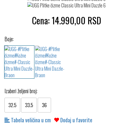
Cena:
14.990,00
RSD
Boje:
Izaberi željeni broj:
32.5
33.5
36
Tabela veličina u cm
Dodaj u favorite