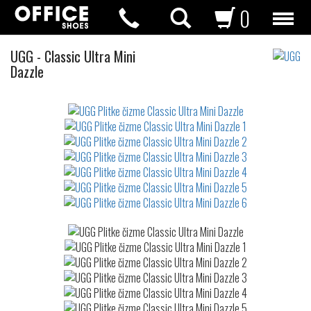
0
Plitke
UGG
-
Classic Ultra Mini
čizme
Dazzle
Not
waterproof
or
waterrepellent