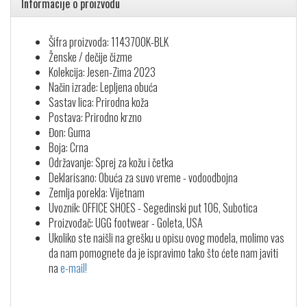
Informacije o proizvodu
Šifra proizvoda: 1143700K-BLK
Ženske / dečije čizme
Kolekcija: Jesen-Zima 2023
Način izrade: Lepljena obuća
Sastav lica: Prirodna koža
Postava: Prirodno krzno
Đon: Guma
Boja: Crna
Održavanje: Sprej za kožu i četka
Deklarisano: Obuća za suvo vreme - vodoodbojna
Zemlja porekla: Vijetnam
Uvoznik: OFFICE SHOES - Segedinski put 106, Subotica
Proizvođač: UGG footwear - Goleta, USA
Ukoliko ste naišli na grešku u opisu ovog modela, molimo vas
da nam pomognete da je ispravimo tako što ćete nam javiti
na
e-mail!