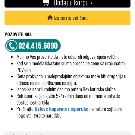
Dodaj u korpu ›
Izaberite veličinu
POZOVITE NAS
Molimo Vas proverite da li ste odabrali odgovarajuću veličinu
Kod svih modela iskazane su maloprodajne cene sa uračunatim
PDV-om
Cena proizvoda u maloprodajnim objektima može biti drugačija u
odnosu na cenu prikazanu na sajtu.
Isporuka se vrši radnim danima putem Bex kurirske službe
Rok isporuke je najviše 5-7 radnih dana od momenta potvrde
dostupnosti artikla
Pročitajte
Uslove kupovine i isporuke
na našem sajtu pre
nego što izvršite narudžbu.