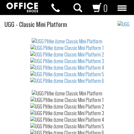
0
Plitke
UGG
-
Classic Mini Platform
čizme
Not
waterproof
or
waterrepellent