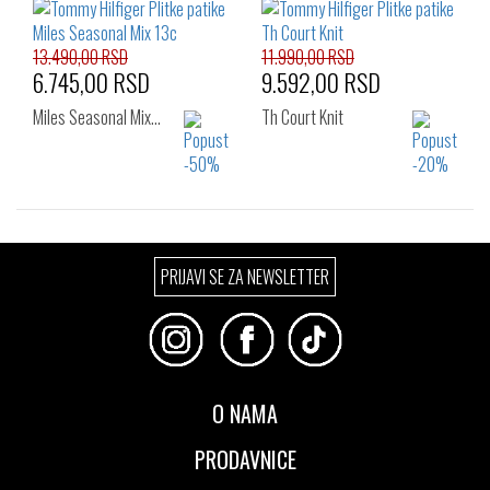
44
45
46
13.490,00 RSD
11.990,00 RSD
6.745,00 RSD
9.592,00 RSD
Miles Seasonal Mix…
Th Court Knit
Izaberi željeni broj:
Izaberi željeni broj:
PRIJAVI SE ZA NEWSLETTER
41
42
43
42
43
44
44
46
45
46
O NAMA
PRODAVNICE