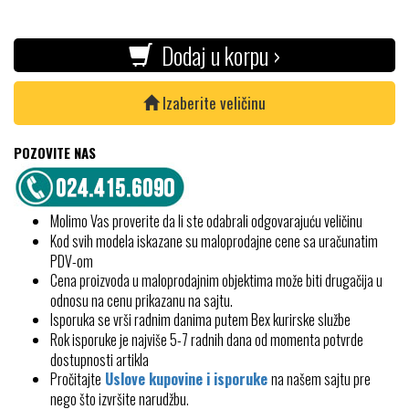
Dodaj u korpu ›
Izaberite veličinu
POZOVITE NAS
Molimo Vas proverite da li ste odabrali odgovarajuću veličinu
Kod svih modela iskazane su maloprodajne cene sa uračunatim
PDV-om
Cena proizvoda u maloprodajnim objektima može biti drugačija u
odnosu na cenu prikazanu na sajtu.
Isporuka se vrši radnim danima putem Bex kurirske službe
Rok isporuke je najviše 5-7 radnih dana od momenta potvrde
dostupnosti artikla
Pročitajte
Uslove kupovine i isporuke
na našem sajtu pre
nego što izvršite narudžbu.