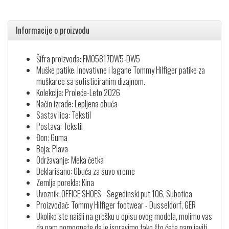
Informacije o proizvodu
Šifra proizvoda: FM05817DW5-DW5
Muške patike. Inovativne i lagane Tommy Hilfiger patike za
muškarce sa sofisticiranim dizajnom.
Kolekcija: Proleće-Leto 2026
Način izrade: Lepljena obuća
Sastav lica: Tekstil
Postava: Tekstil
Đon: Guma
Boja: Plava
Održavanje: Meka četka
Deklarisano: Obuća za suvo vreme
Zemlja porekla: Kina
Uvoznik: OFFICE SHOES - Segedinski put 106, Subotica
Proizvođač: Tommy Hilfiger footwear - Dusseldorf, GER
Ukoliko ste naišli na grešku u opisu ovog modela, molimo vas
da nam pomognete da je ispravimo tako što ćete nam javiti