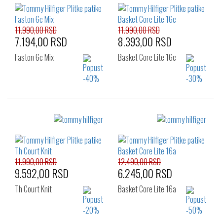
11.990,00 RSD
11.990,00 RSD
7.194,00 RSD
8.393,00 RSD
Faston 6c Mix
Basket Core Lite 16c
Izaberi željeni broj:
Izaberi željeni broj:
41
42
43
41
42
44
44
45
46
45
46
11.990,00 RSD
12.490,00 RSD
9.592,00 RSD
6.245,00 RSD
Th Court Knit
Basket Core Lite 16a