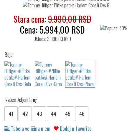
Stara cena:
9.990,00 RSD
Cena:
5.994,00
RSD
Ušteda: 3.996,00 RSD
Boje:
Izaberi željeni broj:
41
42
43
44
45
46
Tabela veličina u cm
Dodaj u favorite