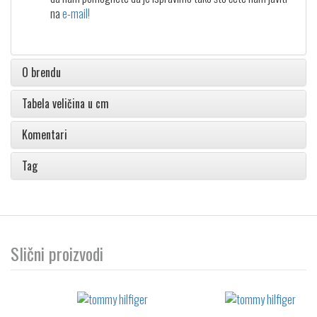
na
e-mail!
O brendu
Tabela veličina u cm
Komentari
Tag
Slični proizvodi