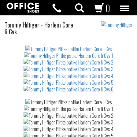
0
Plitke
Tommy Hilfiger
-
Harlem Core
patike
Ii Cvs
Not
waterproof
or
waterrepellent