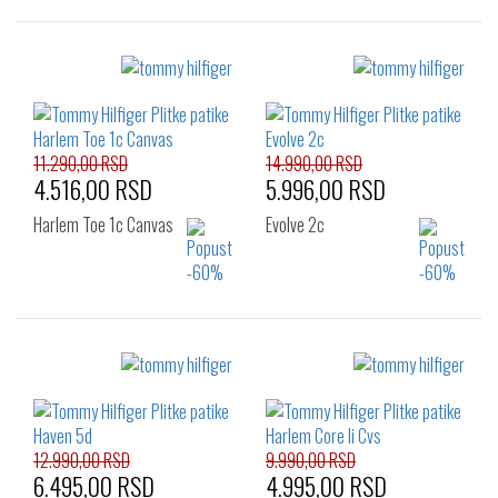
Izaberi željeni broj:
Izaberi željeni broj:
40
41
42
41
42
43
43
44
45
44
45
46
11.290,00 RSD
14.990,00 RSD
4.516,00 RSD
5.996,00 RSD
Harlem Toe 1c Canvas
Evolve 2c
Izaberi željeni broj:
Izaberi željeni broj:
41
42
44
45
12.990,00 RSD
9.990,00 RSD
6.495,00 RSD
4.995,00 RSD