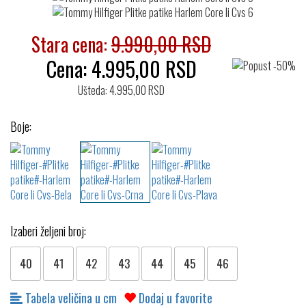
Stara cena:
9.990,00 RSD
Cena:
4.995,00
RSD
Ušteda: 4.995,00 RSD
Boje:
Izaberi željeni broj:
40
41
42
43
44
45
46
Tabela veličina u cm
Dodaj u favorite