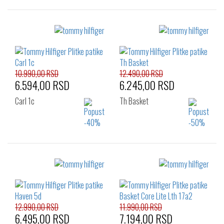
Izaberi željeni broj:
Izaberi željeni broj:
44
40
41
42
43
44
45
46
10.990,00 RSD
12.490,00 RSD
6.594,00 RSD
6.245,00 RSD
Carl 1c
Th Basket
Izaberi željeni broj:
Izaberi željeni broj:
42
46
40
41
42
43
44
45
46
12.990,00 RSD
11.990,00 RSD
6.495,00 RSD
7.194,00 RSD