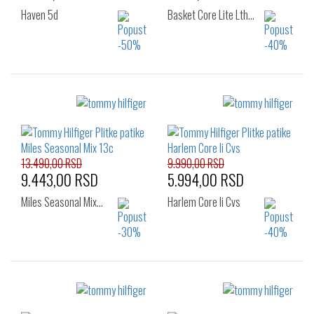
Haven 5d
Basket Core Lite Lth…
Izaberi željeni broj:
Izaberi željeni broj:
42
43
44
40
41
42
45
46
43
44
45
46
13.490,00 RSD
9.990,00 RSD
9.443,00 RSD
5.994,00 RSD
Miles Seasonal Mix…
Harlem Core Ii Cvs
Izaberi željeni broj:
Izaberi željeni broj:
41
42
43
41
42
43