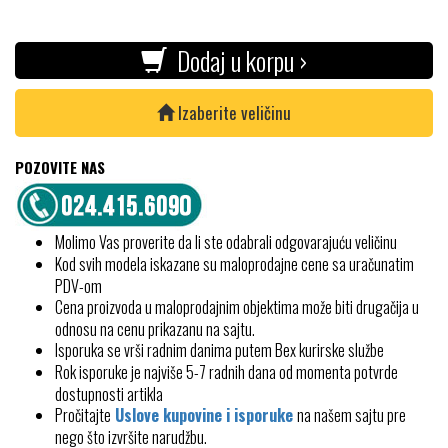
Dodaj u korpu ›
Izaberite veličinu
POZOVITE NAS
Molimo Vas proverite da li ste odabrali odgovarajuću veličinu
Kod svih modela iskazane su maloprodajne cene sa uračunatim
PDV-om
Cena proizvoda u maloprodajnim objektima može biti drugačija u
odnosu na cenu prikazanu na sajtu.
Isporuka se vrši radnim danima putem Bex kurirske službe
Rok isporuke je najviše 5-7 radnih dana od momenta potvrde
dostupnosti artikla
Pročitajte
Uslove kupovine i isporuke
na našem sajtu pre
nego što izvršite narudžbu.