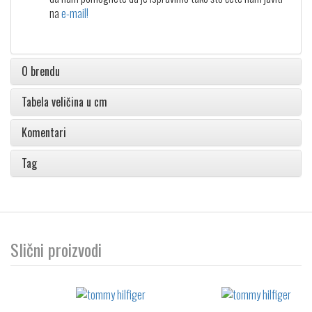
na
e-mail!
O brendu
Tabela veličina u cm
Komentari
Tag
Slični proizvodi