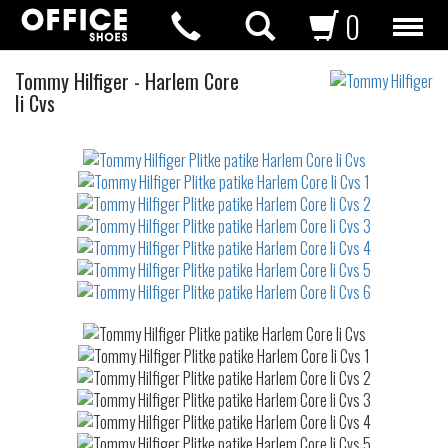
0
Plitke
Tommy Hilfiger
-
Harlem Core
patike
Ii Cvs
Not
waterproof
or
waterrepellent