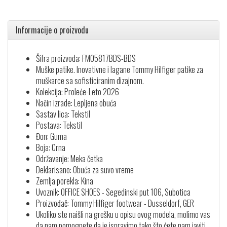
Informacije o proizvodu
Šifra proizvoda: FM05817BDS-BDS
Muške patike. Inovativne i lagane Tommy Hilfiger patike za
muškarce sa sofisticiranim dizajnom.
Kolekcija: Proleće-Leto 2026
Način izrade: Lepljena obuća
Sastav lica: Tekstil
Postava: Tekstil
Đon: Guma
Boja: Crna
Održavanje: Meka četka
Deklarisano: Obuća za suvo vreme
Zemlja porekla: Kina
Uvoznik: OFFICE SHOES - Segedinski put 106, Subotica
Proizvođač: Tommy Hilfiger footwear - Dusseldorf, GER
Ukoliko ste naišli na grešku u opisu ovog modela, molimo vas
da nam pomognete da je ispravimo tako što ćete nam javiti