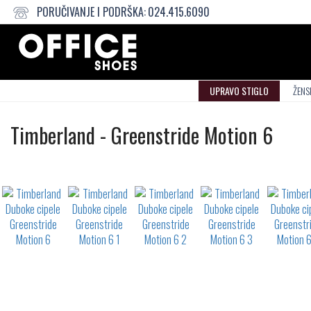
PORUČIVANJE I PODRŠKA:
024.415.6090
UPRAVO STIGLO
ŽENS
Duboke
Timberland
-
Greenstride Motion 6
cipele
Not
waterproof
or
waterrepellent