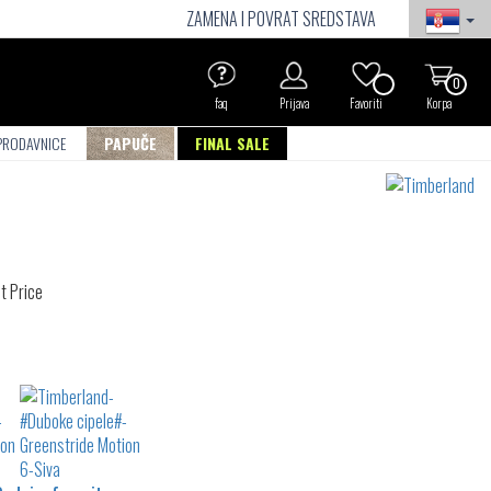
ZAMENA I POVRAT SREDSTAVA
0
faq
Prijava
Favoriti
Korpa
PRODAVNICE
PAPUČE
FINAL SALE