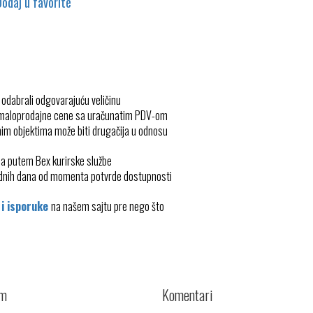
Dodaj u favorite
 odabrali odgovarajuću veličinu
 maloprodajne cene sa uračunatim PDV-om
im objektima može biti drugačija u odnosu
ma putem Bex kurirske službe
radnih dana od momenta potvrde dostupnosti
 i isporuke
na našem sajtu pre nego što
cm
Komentari