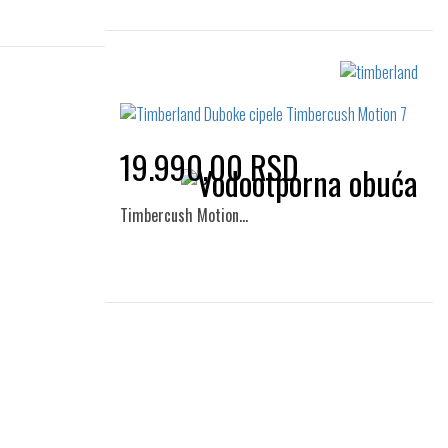
Izaberi željeni broj:
41
45
19.990,00 RSD
Timbercush Motion…
Izaberi željeni broj:
45