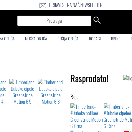
PRIJAVI SE NA NAŠ NEWSLETTER
Pretraga
KA OBUĆA
MUŠKA OBUĆA
DEČIJA OBUĆA
DODACI
BREND
Rasprodato!
Boje: