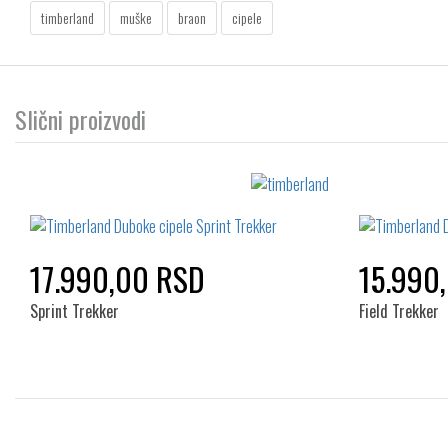
timberland
muške
braon
cipele
Slični proizvodi
17.990,00 RSD
15.990
Sprint Trekker
Field Trekker
Izaberi željeni broj: