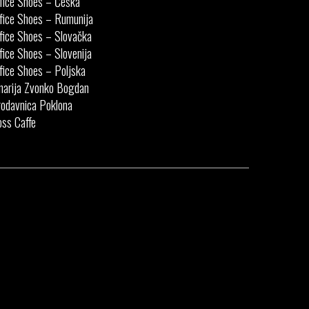
fice Shoes – Češka
fice Shoes – Rumunija
fice Shoes – Slovačka
fice Shoes – Slovenija
fice Shoes – Poljska
narija Zvonko Bogdan
odavnica Poklona
ss Caffe