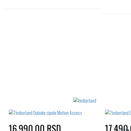
Izaberi željeni broj:
41
42
43
43.5
44
16.990,00 RSD
17.490