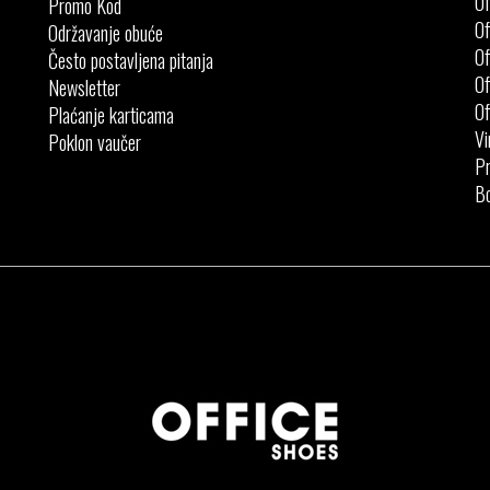
Of
Promo Kod
Of
Održavanje obuće
Of
Često postavljena pitanja
Of
Newsletter
Of
Plaćanje karticama
Vi
Poklon vaučer
Pr
Bo