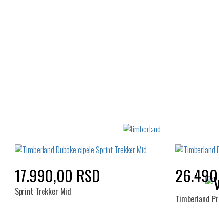
41
43
41
17.990,00 RSD
26.490
Sprint Trekker Mid
Timberland P