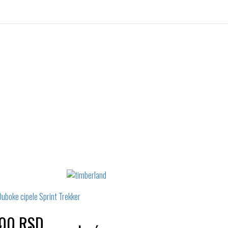
Izaberi željeni broj:
Izaberi željeni broj:
41
45
46
41
42
43
44
46
,00 RSD