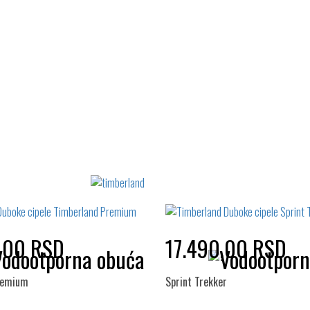
42
43
44
45
Izaberi željeni broj:
41
42
43
,00 RSD
17.490,00 RSD
remium
Sprint Trekker