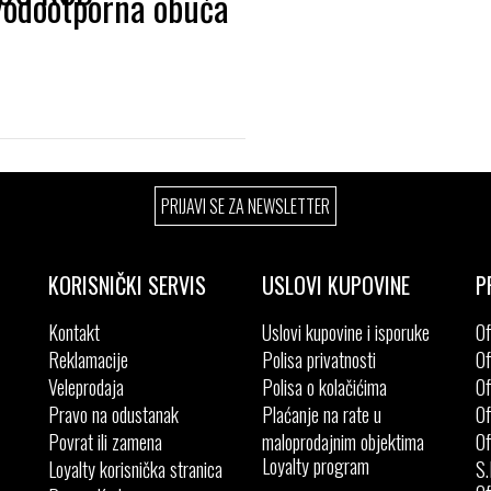
Izaberi željeni broj:
PRIJAVI SE ZA NEWSLETTER
42
43
44
KORISNIČKI SERVIS
USLOVI KUPOVINE
P
Kontakt
Uslovi kupovine i isporuke
Of
Reklamacije
Polisa privatnosti
Of
Veleprodaja
Polisa o kolačićima
Of
Pravo na odustanak
Plaćanje na rate u
Of
Povrat ili zamena
maloprodajnim objektima
Of
Loyalty program
Loyalty korisnička stranica
S.