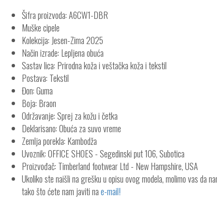
Šifra proizvoda: A6CW1-DBR
Muške cipele
Kolekcija: Jesen-Zima 2025
Način izrade: Lepljena obuća
Sastav lica: Prirodna koža i veštačka koža i tekstil
Postava: Tekstil
Đon: Guma
Boja: Braon
Održavanje: Sprej za kožu i četka
Deklarisano: Obuća za suvo vreme
Zemlja porekla: Kambodža
Uvoznik: OFFICE SHOES - Segedinski put 106, Subotica
Proizvođač: Timberland footwear Ltd - New Hampshire, USA
Ukoliko ste naišli na grešku u opisu ovog modela, molimo vas da n
tako što ćete nam javiti na
e-mail!