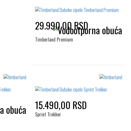
44
45
46
43.5
29.990,00 RSD
Timberland Premium
Izaberi željeni broj:
41
42
43
44
45
46
15.490,00 RSD
Sprint Trekker