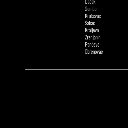
Čačak
Sombor
Kruševac
Šabac
Kraljevo
Zrenjanin
Pančevo
Obrenovac