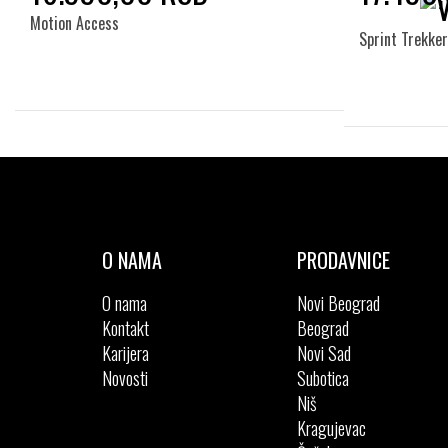
Motion Access
Sprint Trekker
Izaberi željeni broj:
41
42
43
44
45
41
46
O NAMA
PRODAVNICE
O nama
Novi Beograd
Kontakt
Beograd
Karijera
Novi Sad
Novosti
Subotica
Niš
Kragujevac