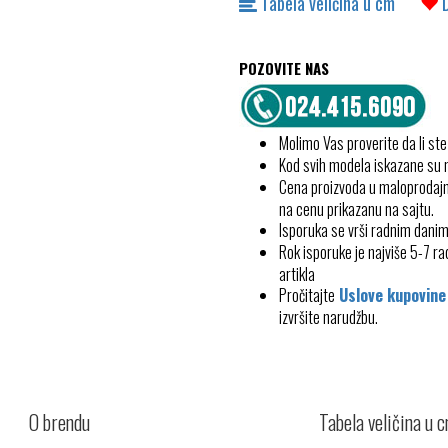
Tabela veličina u cm
POZOVITE NAS
Molimo Vas proverite da li ste
Kod svih modela iskazane su
Cena proizvoda u maloprodajn
na cenu prikazanu na sajtu.
Isporuka se vrši radnim dani
Rok isporuke je najviše 5-7 
artikla
Pročitajte
Uslove kupovine
izvršite narudžbu.
O brendu
Tabela veličina u 