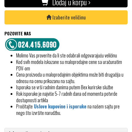
Dodaj u korpu ›
Izaberite veličinu
POZOVITE NAS
Molimo Vas proverite da li ste odabrali odgovarajuću veličinu
Kod svih modela iskazane su maloprodajne cene sa uračunatim
PDV-om
Cena proizvoda u maloprodajnim objektima može biti drugačija u
odnosu na cenu prikazanu na sajtu.
Isporuka se vrši radnim danima putem Bex kurirske službe
Rok isporuke je najviše 5-7 radnih dana od momenta potvrde
dostupnosti artikla
Pročitajte
Uslove kupovine i isporuke
na našem sajtu pre
nego što izvršite narudžbu.