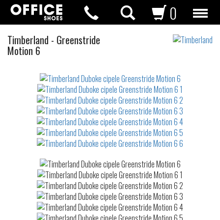
0
Duboke
Timberland
-
Greenstride
cipele
Motion 6
Not
waterproof
or
waterrepellent