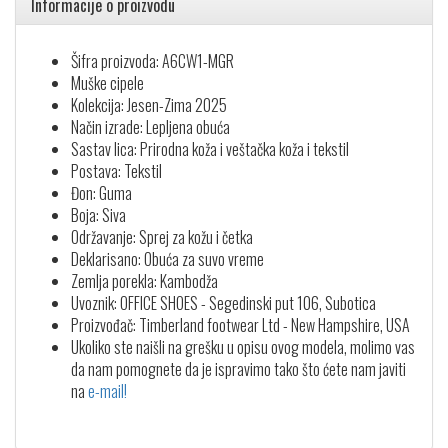
Informacije o proizvodu
Šifra proizvoda: A6CW1-MGR
Muške cipele
Kolekcija: Jesen-Zima 2025
Način izrade: Lepljena obuća
Sastav lica: Prirodna koža i veštačka koža i tekstil
Postava: Tekstil
Đon: Guma
Boja: Siva
Održavanje: Sprej za kožu i četka
Deklarisano: Obuća za suvo vreme
Zemlja porekla: Kambodža
Uvoznik: OFFICE SHOES - Segedinski put 106, Subotica
Proizvođač: Timberland footwear Ltd - New Hampshire, USA
Ukoliko ste naišli na grešku u opisu ovog modela, molimo vas
da nam pomognete da je ispravimo tako što ćete nam javiti
na
e-mail!